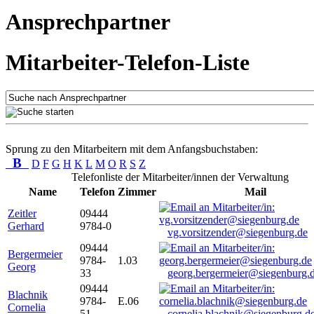
Ansprechpartner
Mitarbeiter-Telefon-Liste
Sprung zu den Mitarbeitern mit dem Anfangsbuchstaben:
B
D
F
G
H
K
L
M
O
R
S
Z
Telefonliste der Mitarbeiter/innen der Verwaltung
Name
Telefon
Zimmer
Mail
Zeitler
09444
Gerhard
9784-0
vg.vorsitzender@siegenburg.de
09444
Bergermeier
9784-
1.03
Georg
33
georg.bergermeier@siegenburg.
09444
Blachnik
9784-
E.06
Cornelia
51
cornelia.blachnik@siegenburg.d