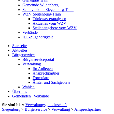
Gemeinde Train
Gemeinde Wildenberg
Schulverband Siegenburg-Train
WZV Siegenburg-Train
Trinkwasseranalysen
Aktuelles vom WZV
Stellenangebote vom WZV
Verbände
ILE-Zugehörigkeit
Startseite
Aktuelles
Bürgerservice
Bürgerserviceportal
Verwaltung
Ihr Anliegen
Ansprechpartner
Formulare
Ämter und Sachgebiete
Wahlen
Über uns
Gemeinden | Verbände
Sie sind hier:
Verwaltungsgemeinschaft
Siegenburg
>
Bürgerservice
>
Verwaltung
>
Ansprechpartner