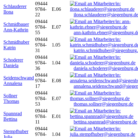
09444
Schlauderer
9784-
E.06
Ilona
22
ilona.schlauderer@siegenburg.d
09444
Schmidbauer
9784-
E.07
Ann-Kathrin
55
ann-kathrin.ebner@siegenburg.d
09444
Schmidhuber
9784-
1.05
Katrin
31
katrin.schmidhuber@siegenburg
09444
Schoderer
9784-
1.04
Daniela
36
daniela.schoderer@siegenburg.d
09444
Seidenschwand
9784-
E.08
Annalena
17
annalena.seidenschwand@siegen
09444
Sollner
9784-
E.07
Thomas
53
thomas.sollner@siegenburg.de
09444
Spannrad
9784-
E.01
Bettina
11
bettina.spannrad@siegenburg.de
09444
Stempfhuber
9784-
1.04
Julia