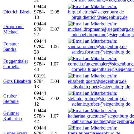
09444
Dietrich Birgit
9784-
E.08
18
birgit.dietrich@siegenburg.de
09444
Dropmann
9784-
E.07
Michael
52
michael.dropmann@siegenburg.
09444
Forstner
9784-
1.06
Sandra
28
sandra.forstner@siegenburg.de
09444
Fuggenthaler
9784-
1.07
Cornelia
43
cornelia.fuggenthaler@siegenbu
08191
Götz Elisabeth
9784-
E.04
13
elisabeth.goetz@siegenburg.de
09444
Gruber
9784-
E.02
Stefanie
12
stefanie.gruber@siegenburg.de
09444
Grüttner
9784-
1.07
Katharina
42
katharina.gruettner@siegenburg.
09444
Huber Franz
9784-
E 4