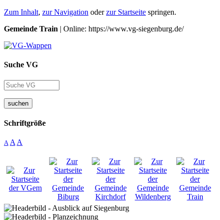
Zum Inhalt
,
zur Navigation
oder
zur Startseite
springen.
Gemeinde Train
| Online: https://www.vg-siegenburg.de/
Suche VG
suchen
Schriftgröße
A
A
A