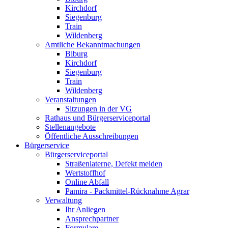
Kirchdorf
Siegenburg
Train
Wildenberg
Amtliche Bekanntmachungen
Biburg
Kirchdorf
Siegenburg
Train
Wildenberg
Veranstaltungen
Sitzungen in der VG
Rathaus und Bürgerserviceportal
Stellenangebote
Öffentliche Ausschreibungen
Bürgerservice
Bürgerserviceportal
Straßenlaterne, Defekt melden
Wertstoffhof
Online Abfall
Pamira - Packmittel-Rücknahme Agrar
Verwaltung
Ihr Anliegen
Ansprechpartner
Formulare