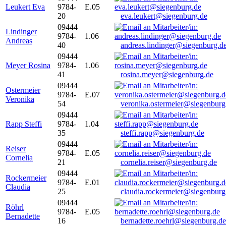
Leukert Eva
9784-
E.05
20
eva.leukert@siegenburg.de
09444
Lindinger
9784-
1.06
Andreas
40
andreas.lindinger@siegenburg.d
09444
Meyer Rosina
9784-
1.06
41
rosina.meyer@siegenburg.de
09444
Ostermeier
9784-
E.07
Veronika
54
veronika.ostermeier@siegenburg
09444
Rapp Steffi
9784-
1.04
35
steffi.rapp@siegenburg.de
09444
Reiser
9784-
E.05
Cornelia
21
cornelia.reiser@siegenburg.de
09444
Rockermeier
9784-
E.01
Claudia
25
claudia.rockermeier@siegenburg
09444
Röhrl
9784-
E.05
Bernadette
16
bernadette.roehrl@siegenburg.de