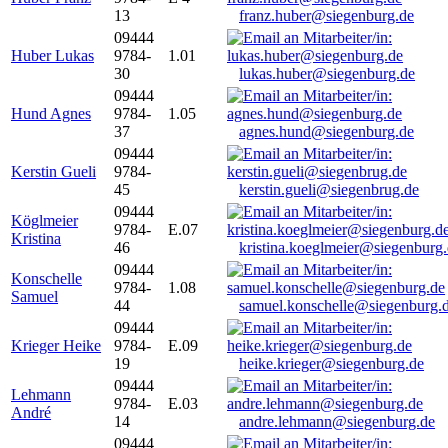
13
franz.huber@siegenburg.de
09444
Huber Lukas
9784-
1.01
30
lukas.huber@siegenburg.de
09444
Hund Agnes
9784-
1.05
37
agnes.hund@siegenburg.de
09444
Kerstin Gueli
9784-
45
kerstin.gueli@siegenbrug.de
09444
Köglmeier
9784-
E.07
Kristina
46
kristina.koeglmeier@siegenburg
09444
Konschelle
9784-
1.08
Samuel
44
samuel.konschelle@siegenburg.
09444
Krieger Heike
9784-
E.09
19
heike.krieger@siegenburg.de
09444
Lehmann
9784-
E.03
André
14
andre.lehmann@siegenburg.de
09444