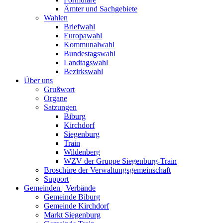
Ämter und Sachgebiete
Wahlen
Briefwahl
Europawahl
Kommunalwahl
Bundestagswahl
Landtagswahl
Bezirkswahl
Über uns
Grußwort
Organe
Satzungen
Biburg
Kirchdorf
Siegenburg
Train
Wildenberg
WZV der Gruppe Siegenburg-Train
Broschüre der Verwaltungsgemeinschaft
Support
Gemeinden | Verbände
Gemeinde Biburg
Gemeinde Kirchdorf
Markt Siegenburg