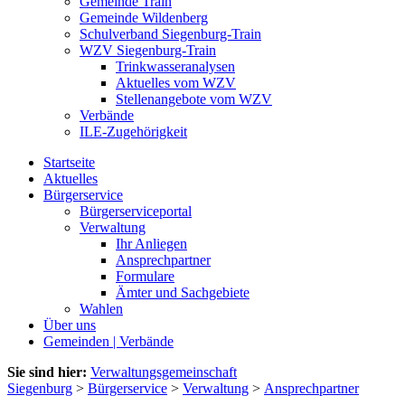
Gemeinde Train
Gemeinde Wildenberg
Schulverband Siegenburg-Train
WZV Siegenburg-Train
Trinkwasseranalysen
Aktuelles vom WZV
Stellenangebote vom WZV
Verbände
ILE-Zugehörigkeit
Startseite
Aktuelles
Bürgerservice
Bürgerserviceportal
Verwaltung
Ihr Anliegen
Ansprechpartner
Formulare
Ämter und Sachgebiete
Wahlen
Über uns
Gemeinden | Verbände
Sie sind hier:
Verwaltungsgemeinschaft
Siegenburg
>
Bürgerservice
>
Verwaltung
>
Ansprechpartner