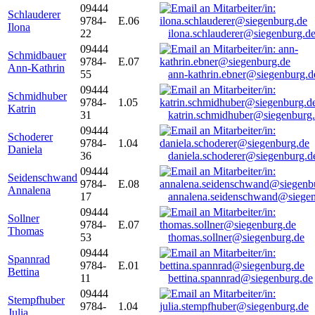
09444
Schlauderer
9784-
E.06
Ilona
22
ilona.schlauderer@siegenburg.d
09444
Schmidbauer
9784-
E.07
Ann-Kathrin
55
ann-kathrin.ebner@siegenburg.d
09444
Schmidhuber
9784-
1.05
Katrin
31
katrin.schmidhuber@siegenburg
09444
Schoderer
9784-
1.04
Daniela
36
daniela.schoderer@siegenburg.d
09444
Seidenschwand
9784-
E.08
Annalena
17
annalena.seidenschwand@siegen
09444
Sollner
9784-
E.07
Thomas
53
thomas.sollner@siegenburg.de
09444
Spannrad
9784-
E.01
Bettina
11
bettina.spannrad@siegenburg.de
09444
Stempfhuber
9784-
1.04
Julia