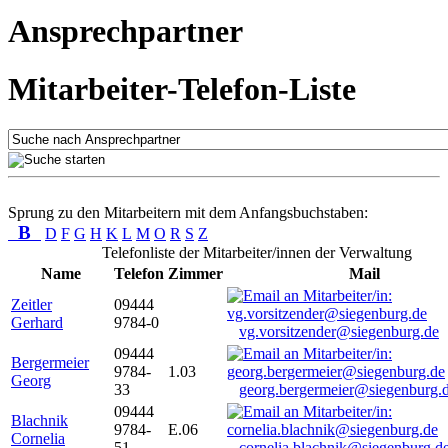
Ansprechpartner
Mitarbeiter-Telefon-Liste
Sprung zu den Mitarbeitern mit dem Anfangsbuchstaben:
B
D
F
G
H
K
L
M
O
R
S
Z
Telefonliste der Mitarbeiter/innen der Verwaltung
Name
Telefon
Zimmer
Mail
Zeitler
09444
Gerhard
9784-0
vg.vorsitzender@siegenburg.de
09444
Bergermeier
9784-
1.03
Georg
33
georg.bergermeier@siegenburg.
09444
Blachnik
9784-
E.06
Cornelia
51
cornelia.blachnik@siegenburg.d