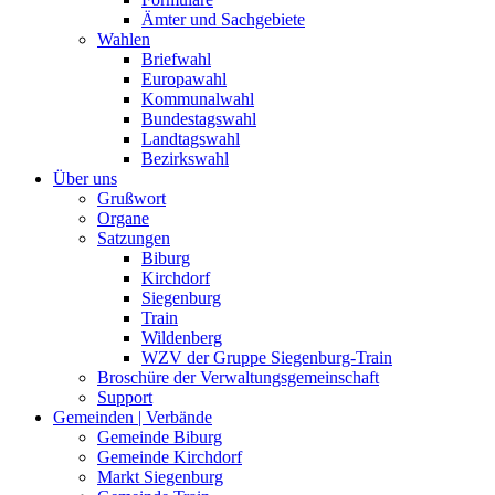
Ämter und Sachgebiete
Wahlen
Briefwahl
Europawahl
Kommunalwahl
Bundestagswahl
Landtagswahl
Bezirkswahl
Über uns
Grußwort
Organe
Satzungen
Biburg
Kirchdorf
Siegenburg
Train
Wildenberg
WZV der Gruppe Siegenburg-Train
Broschüre der Verwaltungsgemeinschaft
Support
Gemeinden | Verbände
Gemeinde Biburg
Gemeinde Kirchdorf
Markt Siegenburg