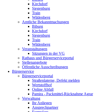
Kirchdorf
Siegenburg
Train
Wildenberg
Amtliche Bekanntmachungen
Biburg
Kirchdorf
Siegenburg
Train
Wildenberg
Veranstaltungen
Sitzungen in der VG
Rathaus und Bürgerserviceportal
Stellenangebote
Öffentliche Ausschreibungen
Bürgerservice
Bürgerserviceportal
Straßenlaterne, Defekt melden
Wertstoffhof
Online Abfall
Pamira - Packmittel-Rücknahme Agrar
Verwaltung
Ihr Anliegen
Ansprechpartner
Formulare