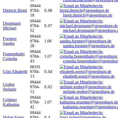
09444
Dietrich Birgit
9784-
E.08
18
birgit.dietrich@siegenburg.de
09444
Dropmann
9784-
E.07
Michael
52
michael.dropmann@siegenburg.
09444
Forstner
9784-
1.06
Sandra
28
sandra.forstner@siegenburg.de
09444
Fuggenthaler
9784-
1.07
Cornelia
43
cornelia.fuggenthaler@siegenbu
08191
Götz Elisabeth
9784-
E.04
13
elisabeth.goetz@siegenburg.de
09444
Gruber
9784-
E.02
Stefanie
12
stefanie.gruber@siegenburg.de
09444
Grüttner
9784-
1.07
Katharina
42
katharina.gruettner@siegenburg.
09444
Huber Franz
9784-
E 4