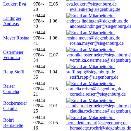
Leukert Eva
9784-
E.05
20
eva.leukert@siegenburg.de
09444
Lindinger
9784-
1.06
Andreas
40
andreas.lindinger@siegenburg.d
09444
Meyer Rosina
9784-
1.06
41
rosina.meyer@siegenburg.de
09444
Ostermeier
9784-
E.07
Veronika
54
veronika.ostermeier@siegenburg
09444
Rapp Steffi
9784-
1.04
35
steffi.rapp@siegenburg.de
09444
Reiser
9784-
E.05
Cornelia
21
cornelia.reiser@siegenburg.de
09444
Rockermeier
9784-
E.01
Claudia
25
claudia.rockermeier@siegenburg
09444
Röhrl
9784-
E.05
Bernadette
16
bernadette.roehrl@siegenburg.de