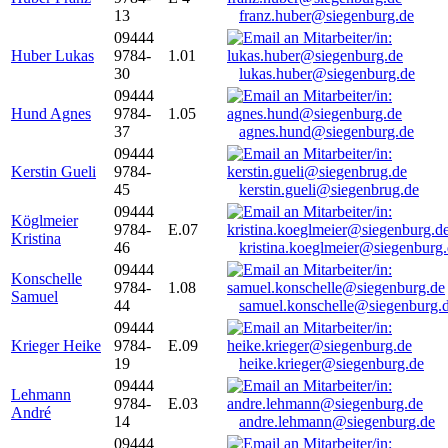
13
franz.huber@siegenburg.de
09444
Huber Lukas
9784-
1.01
30
lukas.huber@siegenburg.de
09444
Hund Agnes
9784-
1.05
37
agnes.hund@siegenburg.de
09444
Kerstin Gueli
9784-
45
kerstin.gueli@siegenbrug.de
09444
Köglmeier
9784-
E.07
Kristina
46
kristina.koeglmeier@siegenburg
09444
Konschelle
9784-
1.08
Samuel
44
samuel.konschelle@siegenburg.
09444
Krieger Heike
9784-
E.09
19
heike.krieger@siegenburg.de
09444
Lehmann
9784-
E.03
André
14
andre.lehmann@siegenburg.de
09444