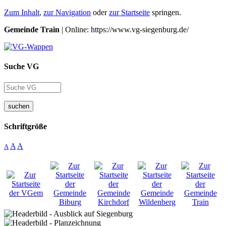
Zum Inhalt
,
zur Navigation
oder
zur Startseite
springen.
Gemeinde Train
| Online: https://www.vg-siegenburg.de/
Suche VG
suchen
Schriftgröße
A
A
A