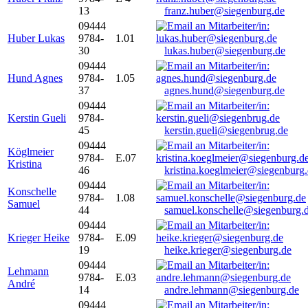
13
franz.huber@siegenburg.de
09444
Huber Lukas
9784-
1.01
30
lukas.huber@siegenburg.de
09444
Hund Agnes
9784-
1.05
37
agnes.hund@siegenburg.de
09444
Kerstin Gueli
9784-
45
kerstin.gueli@siegenbrug.de
09444
Köglmeier
9784-
E.07
Kristina
46
kristina.koeglmeier@siegenburg
09444
Konschelle
9784-
1.08
Samuel
44
samuel.konschelle@siegenburg.
09444
Krieger Heike
9784-
E.09
19
heike.krieger@siegenburg.de
09444
Lehmann
9784-
E.03
André
14
andre.lehmann@siegenburg.de
09444