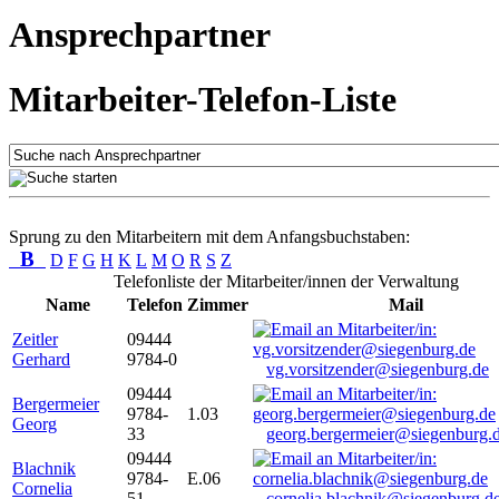
Ansprechpartner
Mitarbeiter-Telefon-Liste
Sprung zu den Mitarbeitern mit dem Anfangsbuchstaben:
B
D
F
G
H
K
L
M
O
R
S
Z
Telefonliste der Mitarbeiter/innen der Verwaltung
Name
Telefon
Zimmer
Mail
Zeitler
09444
Gerhard
9784-0
vg.vorsitzender@siegenburg.de
09444
Bergermeier
9784-
1.03
Georg
33
georg.bergermeier@siegenburg.
09444
Blachnik
9784-
E.06
Cornelia
51
cornelia.blachnik@siegenburg.d