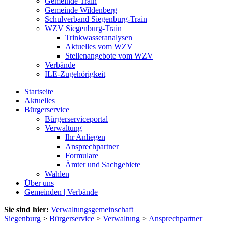
Gemeinde Train
Gemeinde Wildenberg
Schulverband Siegenburg-Train
WZV Siegenburg-Train
Trinkwasseranalysen
Aktuelles vom WZV
Stellenangebote vom WZV
Verbände
ILE-Zugehörigkeit
Startseite
Aktuelles
Bürgerservice
Bürgerserviceportal
Verwaltung
Ihr Anliegen
Ansprechpartner
Formulare
Ämter und Sachgebiete
Wahlen
Über uns
Gemeinden | Verbände
Sie sind hier:
Verwaltungsgemeinschaft
Siegenburg
>
Bürgerservice
>
Verwaltung
>
Ansprechpartner