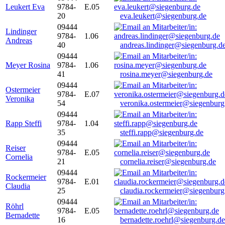
Leukert Eva
9784-
E.05
20
eva.leukert@siegenburg.de
09444
Lindinger
9784-
1.06
Andreas
40
andreas.lindinger@siegenburg.d
09444
Meyer Rosina
9784-
1.06
41
rosina.meyer@siegenburg.de
09444
Ostermeier
9784-
E.07
Veronika
54
veronika.ostermeier@siegenburg
09444
Rapp Steffi
9784-
1.04
35
steffi.rapp@siegenburg.de
09444
Reiser
9784-
E.05
Cornelia
21
cornelia.reiser@siegenburg.de
09444
Rockermeier
9784-
E.01
Claudia
25
claudia.rockermeier@siegenburg
09444
Röhrl
9784-
E.05
Bernadette
16
bernadette.roehrl@siegenburg.de