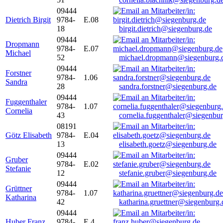
09444
Dietrich Birgit
9784-
E.08
18
birgit.dietrich@siegenburg.de
09444
Dropmann
9784-
E.07
Michael
52
michael.dropmann@siegenburg.
09444
Forstner
9784-
1.06
Sandra
28
sandra.forstner@siegenburg.de
09444
Fuggenthaler
9784-
1.07
Cornelia
43
cornelia.fuggenthaler@siegenbu
08191
Götz Elisabeth
9784-
E.04
13
elisabeth.goetz@siegenburg.de
09444
Gruber
9784-
E.02
Stefanie
12
stefanie.gruber@siegenburg.de
09444
Grüttner
9784-
1.07
Katharina
42
katharina.gruettner@siegenburg.
09444
Huber Franz
9784-
E 4