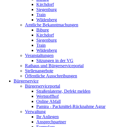
Kirchdorf
Siegenburg
Train
Wildenberg
Amtliche Bekanntmachungen
Biburg
Kirchdorf
Siegenburg
Train
Wildenberg
Veranstaltungen
Sitzungen in der VG
Rathaus und Bürgerserviceportal
Stellenangebote
Öffentliche Ausschreibungen
Bürgerservice
Bürgerserviceportal
Straßenlaterne, Defekt melden
Wertstoffhof
Online Abfall
Pamira - Packmittel-Rücknahme Agrar
Verwaltung
Ihr Anliegen
Ansprechpartner
Formulare