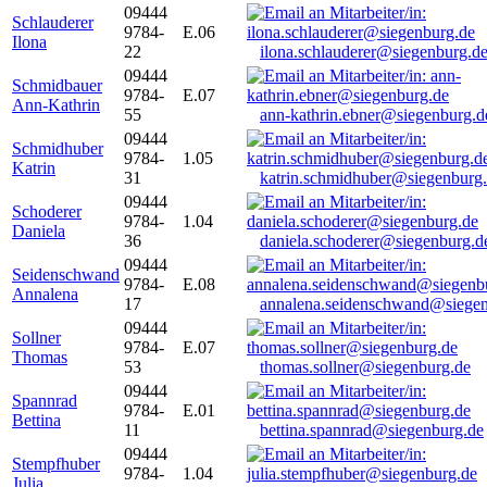
09444
Schlauderer
9784-
E.06
Ilona
22
ilona.schlauderer@siegenburg.d
09444
Schmidbauer
9784-
E.07
Ann-Kathrin
55
ann-kathrin.ebner@siegenburg.d
09444
Schmidhuber
9784-
1.05
Katrin
31
katrin.schmidhuber@siegenburg
09444
Schoderer
9784-
1.04
Daniela
36
daniela.schoderer@siegenburg.d
09444
Seidenschwand
9784-
E.08
Annalena
17
annalena.seidenschwand@siegen
09444
Sollner
9784-
E.07
Thomas
53
thomas.sollner@siegenburg.de
09444
Spannrad
9784-
E.01
Bettina
11
bettina.spannrad@siegenburg.de
09444
Stempfhuber
9784-
1.04
Julia