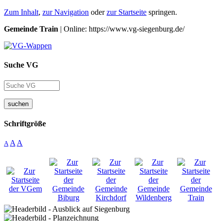
Zum Inhalt
,
zur Navigation
oder
zur Startseite
springen.
Gemeinde Train
| Online: https://www.vg-siegenburg.de/
Suche VG
suchen
Schriftgröße
A
A
A