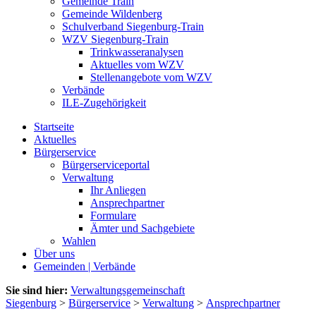
Gemeinde Train
Gemeinde Wildenberg
Schulverband Siegenburg-Train
WZV Siegenburg-Train
Trinkwasseranalysen
Aktuelles vom WZV
Stellenangebote vom WZV
Verbände
ILE-Zugehörigkeit
Startseite
Aktuelles
Bürgerservice
Bürgerserviceportal
Verwaltung
Ihr Anliegen
Ansprechpartner
Formulare
Ämter und Sachgebiete
Wahlen
Über uns
Gemeinden | Verbände
Sie sind hier:
Verwaltungsgemeinschaft
Siegenburg
>
Bürgerservice
>
Verwaltung
>
Ansprechpartner