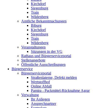
Kirchdorf
Siegenburg
Train
Wildenberg
Amtliche Bekanntmachungen
Biburg
Kirchdorf
Siegenburg
Train
Wildenberg
Veranstaltungen
Sitzungen in der VG
Rathaus und Bürgerserviceportal
Stellenangebote
Öffentliche Ausschreibungen
Bürgerservice
Bürgerserviceportal
Straßenlaterne, Defekt melden
Wertstoffhof
Online Abfall
Pamira - Packmittel-Rücknahme Agrar
Verwaltung
Ihr Anliegen
Ansprechpartner
Formulare