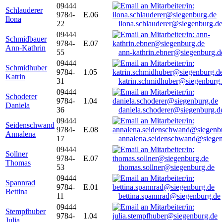
09444
Schlauderer
9784-
E.06
Ilona
22
ilona.schlauderer@siegenburg.d
09444
Schmidbauer
9784-
E.07
Ann-Kathrin
55
ann-kathrin.ebner@siegenburg.d
09444
Schmidhuber
9784-
1.05
Katrin
31
katrin.schmidhuber@siegenburg
09444
Schoderer
9784-
1.04
Daniela
36
daniela.schoderer@siegenburg.d
09444
Seidenschwand
9784-
E.08
Annalena
17
annalena.seidenschwand@siegen
09444
Sollner
9784-
E.07
Thomas
53
thomas.sollner@siegenburg.de
09444
Spannrad
9784-
E.01
Bettina
11
bettina.spannrad@siegenburg.de
09444
Stempfhuber
9784-
1.04
Julia