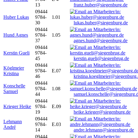
13
franz.huber@siegenburg.de
09444
Huber Lukas
9784-
1.01
30
lukas.huber@siegenburg.de
09444
Hund Agnes
9784-
1.05
37
agnes.hund@siegenburg.de
09444
Kerstin Gueli
9784-
45
kerstin.gueli@siegenbrug.de
09444
Köglmeier
9784-
E.07
Kristina
46
kristina.koeglmeier@siegenburg
09444
Konschelle
9784-
1.08
Samuel
44
samuel.konschelle@siegenburg.
09444
Krieger Heike
9784-
E.09
19
heike.krieger@siegenburg.de
09444
Lehmann
9784-
E.03
André
14
andre.lehmann@siegenburg.de
09444