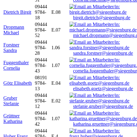
09444
Dietrich Birgit
9784-
E.08
18
birgit.dietrich@siegenburg.de
09444
Dropmann
9784-
E.07
Michael
52
michael.dropmann@siegenburg.
09444
Forstner
9784-
1.06
Sandra
28
sandra.forstner@siegenburg.de
09444
Fuggenthaler
9784-
1.07
Cornelia
43
cornelia.fuggenthaler@siegenbu
08191
Götz Elisabeth
9784-
E.04
13
elisabeth.goetz@siegenburg.de
09444
Gruber
9784-
E.02
Stefanie
12
stefanie.gruber@siegenburg.de
09444
Grüttner
9784-
1.07
Katharina
42
katharina.gruettner@siegenburg.
09444
Huber Franz
9784-
E 4