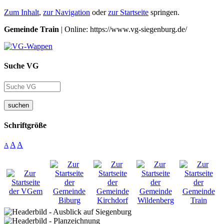
Zum Inhalt
,
zur Navigation
oder
zur Startseite
springen.
Gemeinde Train
| Online: https://www.vg-siegenburg.de/
Suche VG
suchen
Schriftgröße
A
A
A