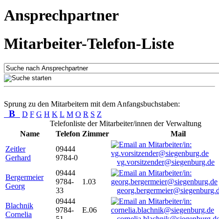
Ansprechpartner
Mitarbeiter-Telefon-Liste
Sprung zu den Mitarbeitern mit dem Anfangsbuchstaben:
B
D
F
G
H
K
L
M
O
R
S
Z
Telefonliste der Mitarbeiter/innen der Verwaltung
Name
Telefon
Zimmer
Mail
Zeitler
09444
Gerhard
9784-0
vg.vorsitzender@siegenburg.de
09444
Bergermeier
9784-
1.03
Georg
33
georg.bergermeier@siegenburg.
09444
Blachnik
9784-
E.06
Cornelia
51
cornelia.blachnik@siegenburg.d