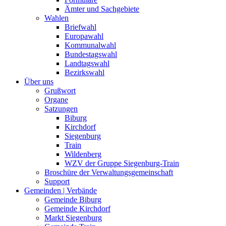
Ämter und Sachgebiete
Wahlen
Briefwahl
Europawahl
Kommunalwahl
Bundestagswahl
Landtagswahl
Bezirkswahl
Über uns
Grußwort
Organe
Satzungen
Biburg
Kirchdorf
Siegenburg
Train
Wildenberg
WZV der Gruppe Siegenburg-Train
Broschüre der Verwaltungsgemeinschaft
Support
Gemeinden | Verbände
Gemeinde Biburg
Gemeinde Kirchdorf
Markt Siegenburg