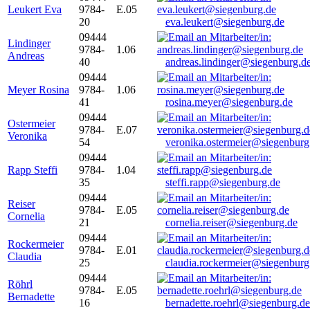
Leukert Eva
9784-
E.05
20
eva.leukert@siegenburg.de
09444
Lindinger
9784-
1.06
Andreas
40
andreas.lindinger@siegenburg.d
09444
Meyer Rosina
9784-
1.06
41
rosina.meyer@siegenburg.de
09444
Ostermeier
9784-
E.07
Veronika
54
veronika.ostermeier@siegenburg
09444
Rapp Steffi
9784-
1.04
35
steffi.rapp@siegenburg.de
09444
Reiser
9784-
E.05
Cornelia
21
cornelia.reiser@siegenburg.de
09444
Rockermeier
9784-
E.01
Claudia
25
claudia.rockermeier@siegenburg
09444
Röhrl
9784-
E.05
Bernadette
16
bernadette.roehrl@siegenburg.de