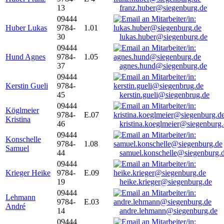
13
franz.huber@siegenburg.de
09444
Huber Lukas
9784-
1.01
30
lukas.huber@siegenburg.de
09444
Hund Agnes
9784-
1.05
37
agnes.hund@siegenburg.de
09444
Kerstin Gueli
9784-
45
kerstin.gueli@siegenbrug.de
09444
Köglmeier
9784-
E.07
Kristina
46
kristina.koeglmeier@siegenburg
09444
Konschelle
9784-
1.08
Samuel
44
samuel.konschelle@siegenburg.
09444
Krieger Heike
9784-
E.09
19
heike.krieger@siegenburg.de
09444
Lehmann
9784-
E.03
André
14
andre.lehmann@siegenburg.de
09444