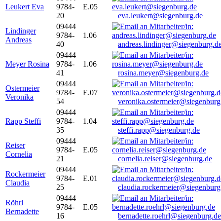
Leukert Eva
9784-
E.05
20
eva.leukert@siegenburg.de
09444
Lindinger
9784-
1.06
Andreas
40
andreas.lindinger@siegenburg.d
09444
Meyer Rosina
9784-
1.06
41
rosina.meyer@siegenburg.de
09444
Ostermeier
9784-
E.07
Veronika
54
veronika.ostermeier@siegenburg
09444
Rapp Steffi
9784-
1.04
35
steffi.rapp@siegenburg.de
09444
Reiser
9784-
E.05
Cornelia
21
cornelia.reiser@siegenburg.de
09444
Rockermeier
9784-
E.01
Claudia
25
claudia.rockermeier@siegenburg
09444
Röhrl
9784-
E.05
Bernadette
16
bernadette.roehrl@siegenburg.de