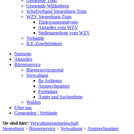
Gemeinde Train
Gemeinde Wildenberg
Schulverband Siegenburg-Train
WZV Siegenburg-Train
Trinkwasseranalysen
Aktuelles vom WZV
Stellenangebote vom WZV
Verbände
ILE-Zugehörigkeit
Startseite
Aktuelles
Bürgerservice
Bürgerserviceportal
Verwaltung
Ihr Anliegen
Ansprechpartner
Formulare
Ämter und Sachgebiete
Wahlen
Über uns
Gemeinden | Verbände
Sie sind hier:
Verwaltungsgemeinschaft
Siegenburg
>
Bürgerservice
>
Verwaltung
>
Ansprechpartner