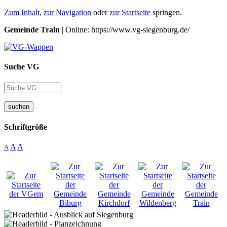
Zum Inhalt
,
zur Navigation
oder
zur Startseite
springen.
Gemeinde Train
| Online: https://www.vg-siegenburg.de/
Suche VG
suchen
Schriftgröße
A
A
A