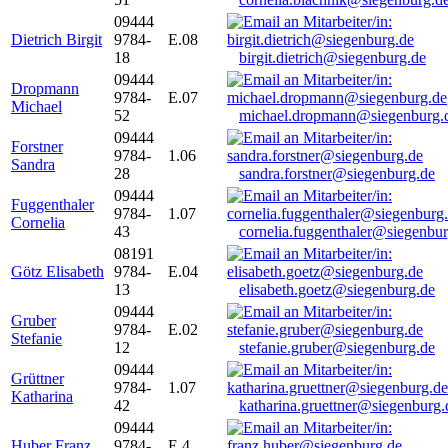
09444
Dietrich Birgit
9784-
E.08
18
birgit.dietrich@siegenburg.de
09444
Dropmann
9784-
E.07
Michael
52
michael.dropmann@siegenburg.
09444
Forstner
9784-
1.06
Sandra
28
sandra.forstner@siegenburg.de
09444
Fuggenthaler
9784-
1.07
Cornelia
43
cornelia.fuggenthaler@siegenbu
08191
Götz Elisabeth
9784-
E.04
13
elisabeth.goetz@siegenburg.de
09444
Gruber
9784-
E.02
Stefanie
12
stefanie.gruber@siegenburg.de
09444
Grüttner
9784-
1.07
Katharina
42
katharina.gruettner@siegenburg.
09444
Huber Franz
9784-
E 4