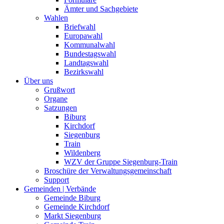
Ämter und Sachgebiete
Wahlen
Briefwahl
Europawahl
Kommunalwahl
Bundestagswahl
Landtagswahl
Bezirkswahl
Über uns
Grußwort
Organe
Satzungen
Biburg
Kirchdorf
Siegenburg
Train
Wildenberg
WZV der Gruppe Siegenburg-Train
Broschüre der Verwaltungsgemeinschaft
Support
Gemeinden | Verbände
Gemeinde Biburg
Gemeinde Kirchdorf
Markt Siegenburg