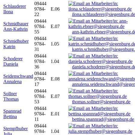
09444
Schlauderer
9784-
E.06
Ilona
22
ilona.schlauderer@siegenburg.d
09444
Schmidbauer
9784-
E.07
Ann-Kathrin
55
ann-kathrin.ebner@siegenburg.d
09444
Schmidhuber
9784-
1.05
Katrin
31
katrin.schmidhuber@siegenburg
09444
Schoderer
9784-
1.04
Daniela
36
daniela.schoderer@siegenburg.d
09444
Seidenschwand
9784-
E.08
Annalena
17
annalena.seidenschwand@siegen
09444
Sollner
9784-
E.07
Thomas
53
thomas.sollner@siegenburg.de
09444
Spannrad
9784-
E.01
Bettina
11
bettina.spannrad@siegenburg.de
09444
Stempfhuber
9784-
1.04
Julia