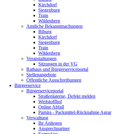
Kirchdorf
Siegenburg
Train
Wildenberg
Amtliche Bekanntmachungen
Biburg
Kirchdorf
Siegenburg
Train
Wildenberg
Veranstaltungen
Sitzungen in der VG
Rathaus und Bürgerserviceportal
Stellenangebote
Öffentliche Ausschreibungen
Bürgerservice
Bürgerserviceportal
Straßenlaterne, Defekt melden
Wertstoffhof
Online Abfall
Pamira - Packmittel-Rücknahme Agrar
Verwaltung
Ihr Anliegen
Ansprechpartner
Formulare