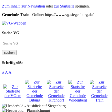
Zum Inhalt
,
zur Navigation
oder
zur Startseite
springen.
Gemeinde Train
| Online: https://www.vg-siegenburg.de/
Suche VG
suchen
Schriftgröße
A
A
A