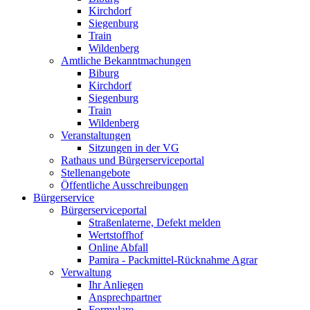
Kirchdorf
Siegenburg
Train
Wildenberg
Amtliche Bekanntmachungen
Biburg
Kirchdorf
Siegenburg
Train
Wildenberg
Veranstaltungen
Sitzungen in der VG
Rathaus und Bürgerserviceportal
Stellenangebote
Öffentliche Ausschreibungen
Bürgerservice
Bürgerserviceportal
Straßenlaterne, Defekt melden
Wertstoffhof
Online Abfall
Pamira - Packmittel-Rücknahme Agrar
Verwaltung
Ihr Anliegen
Ansprechpartner
Formulare