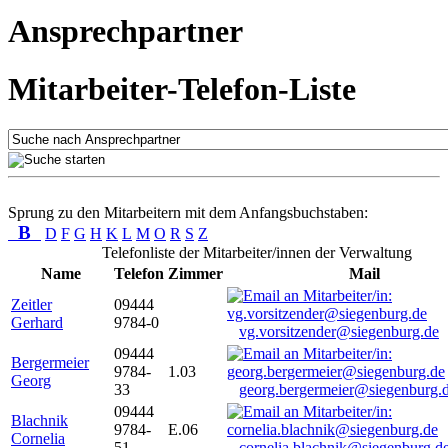
Ansprechpartner
Mitarbeiter-Telefon-Liste
Sprung zu den Mitarbeitern mit dem Anfangsbuchstaben:
B
D
F
G
H
K
L
M
O
R
S
Z
Telefonliste der Mitarbeiter/innen der Verwaltung
Name
Telefon
Zimmer
Mail
Zeitler
09444
Gerhard
9784-0
vg.vorsitzender@siegenburg.de
09444
Bergermeier
9784-
1.03
Georg
33
georg.bergermeier@siegenburg.
09444
Blachnik
9784-
E.06
Cornelia
51
cornelia.blachnik@siegenburg.d