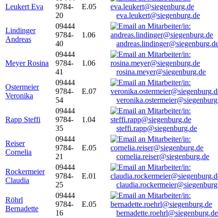
Leukert Eva
9784-
E.05
20
eva.leukert@siegenburg.de
09444
Lindinger
9784-
1.06
Andreas
40
andreas.lindinger@siegenburg.d
09444
Meyer Rosina
9784-
1.06
41
rosina.meyer@siegenburg.de
09444
Ostermeier
9784-
E.07
Veronika
54
veronika.ostermeier@siegenburg
09444
Rapp Steffi
9784-
1.04
35
steffi.rapp@siegenburg.de
09444
Reiser
9784-
E.05
Cornelia
21
cornelia.reiser@siegenburg.de
09444
Rockermeier
9784-
E.01
Claudia
25
claudia.rockermeier@siegenburg
09444
Röhrl
9784-
E.05
Bernadette
16
bernadette.roehrl@siegenburg.de