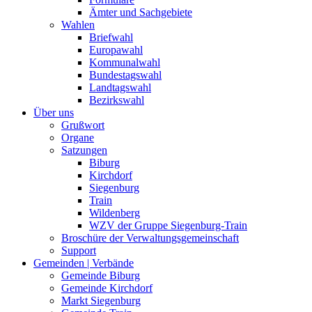
Ämter und Sachgebiete
Wahlen
Briefwahl
Europawahl
Kommunalwahl
Bundestagswahl
Landtagswahl
Bezirkswahl
Über uns
Grußwort
Organe
Satzungen
Biburg
Kirchdorf
Siegenburg
Train
Wildenberg
WZV der Gruppe Siegenburg-Train
Broschüre der Verwaltungsgemeinschaft
Support
Gemeinden | Verbände
Gemeinde Biburg
Gemeinde Kirchdorf
Markt Siegenburg