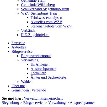
Gemeinde Train
Gemeinde Wildenberg
Schulverband Siegenburg-Train
WZV Siegenburg-Train
Trinkwasseranalysen
Aktuelles vom WZV
Stellenangebote vom WZV
Verbände
ILE-Zugehörigkeit
Startseite
Aktuelles
Bürgerservice
Bürgerserviceportal
Verwaltung
Ihr Anliegen
Ansprechpartner
Formulare
Ämter und Sachgebiete
Wahlen
Über uns
Gemeinden | Verbände
Sie sind hier:
Verwaltungsgemeinschaft
Siegenburg
>
Bürgerservice
>
Verwaltung
>
Ansprechpartner