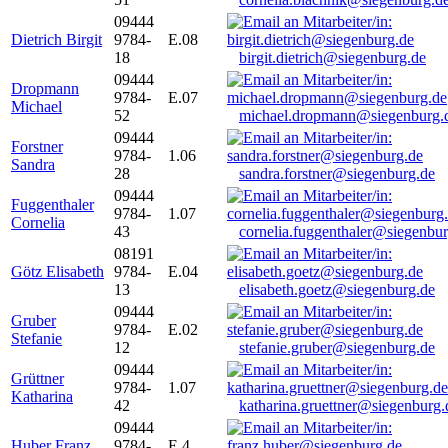
09444
Dietrich Birgit
9784-
E.08
18
birgit.dietrich@siegenburg.de
09444
Dropmann
9784-
E.07
Michael
52
michael.dropmann@siegenburg.
09444
Forstner
9784-
1.06
Sandra
28
sandra.forstner@siegenburg.de
09444
Fuggenthaler
9784-
1.07
Cornelia
43
cornelia.fuggenthaler@siegenbu
08191
Götz Elisabeth
9784-
E.04
13
elisabeth.goetz@siegenburg.de
09444
Gruber
9784-
E.02
Stefanie
12
stefanie.gruber@siegenburg.de
09444
Grüttner
9784-
1.07
Katharina
42
katharina.gruettner@siegenburg.
09444
Huber Franz
9784-
E 4