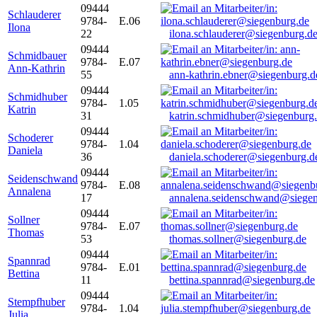
09444
Schlauderer
9784-
E.06
Ilona
22
ilona.schlauderer@siegenburg.d
09444
Schmidbauer
9784-
E.07
Ann-Kathrin
55
ann-kathrin.ebner@siegenburg.d
09444
Schmidhuber
9784-
1.05
Katrin
31
katrin.schmidhuber@siegenburg
09444
Schoderer
9784-
1.04
Daniela
36
daniela.schoderer@siegenburg.d
09444
Seidenschwand
9784-
E.08
Annalena
17
annalena.seidenschwand@siegen
09444
Sollner
9784-
E.07
Thomas
53
thomas.sollner@siegenburg.de
09444
Spannrad
9784-
E.01
Bettina
11
bettina.spannrad@siegenburg.de
09444
Stempfhuber
9784-
1.04
Julia