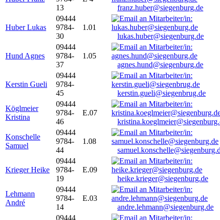
13
franz.huber@siegenburg.de
09444
Huber Lukas
9784-
1.01
30
lukas.huber@siegenburg.de
09444
Hund Agnes
9784-
1.05
37
agnes.hund@siegenburg.de
09444
Kerstin Gueli
9784-
45
kerstin.gueli@siegenbrug.de
09444
Köglmeier
9784-
E.07
Kristina
46
kristina.koeglmeier@siegenburg
09444
Konschelle
9784-
1.08
Samuel
44
samuel.konschelle@siegenburg.
09444
Krieger Heike
9784-
E.09
19
heike.krieger@siegenburg.de
09444
Lehmann
9784-
E.03
André
14
andre.lehmann@siegenburg.de
09444