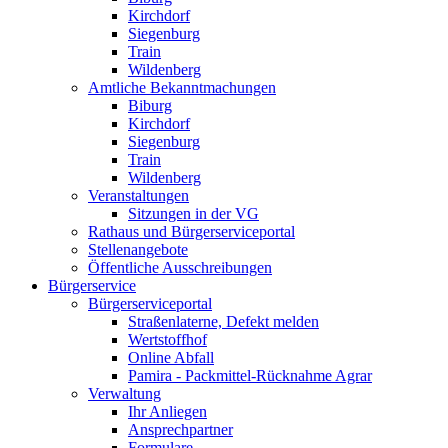
Kirchdorf
Siegenburg
Train
Wildenberg
Amtliche Bekanntmachungen
Biburg
Kirchdorf
Siegenburg
Train
Wildenberg
Veranstaltungen
Sitzungen in der VG
Rathaus und Bürgerserviceportal
Stellenangebote
Öffentliche Ausschreibungen
Bürgerservice
Bürgerserviceportal
Straßenlaterne, Defekt melden
Wertstoffhof
Online Abfall
Pamira - Packmittel-Rücknahme Agrar
Verwaltung
Ihr Anliegen
Ansprechpartner
Formulare