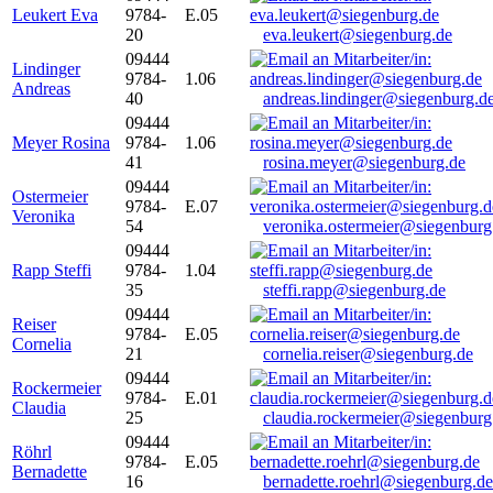
Leukert Eva
9784-
E.05
20
eva.leukert@siegenburg.de
09444
Lindinger
9784-
1.06
Andreas
40
andreas.lindinger@siegenburg.d
09444
Meyer Rosina
9784-
1.06
41
rosina.meyer@siegenburg.de
09444
Ostermeier
9784-
E.07
Veronika
54
veronika.ostermeier@siegenburg
09444
Rapp Steffi
9784-
1.04
35
steffi.rapp@siegenburg.de
09444
Reiser
9784-
E.05
Cornelia
21
cornelia.reiser@siegenburg.de
09444
Rockermeier
9784-
E.01
Claudia
25
claudia.rockermeier@siegenburg
09444
Röhrl
9784-
E.05
Bernadette
16
bernadette.roehrl@siegenburg.de