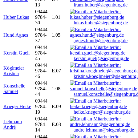
13
franz.huber@siegenburg.de
09444
Huber Lukas
9784-
1.01
30
lukas.huber@siegenburg.de
09444
Hund Agnes
9784-
1.05
37
agnes.hund@siegenburg.de
09444
Kerstin Gueli
9784-
45
kerstin.gueli@siegenbrug.de
09444
Köglmeier
9784-
E.07
Kristina
46
kristina.koeglmeier@siegenburg
09444
Konschelle
9784-
1.08
Samuel
44
samuel.konschelle@siegenburg.
09444
Krieger Heike
9784-
E.09
19
heike.krieger@siegenburg.de
09444
Lehmann
9784-
E.03
André
14
andre.lehmann@siegenburg.de
09444