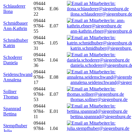
09444
Schlauderer
9784-
E.06
Ilona
22
ilona.schlauderer@siegenburg.d
09444
Schmidbauer
9784-
E.07
Ann-Kathrin
55
ann-kathrin.ebner@siegenburg.d
09444
Schmidhuber
9784-
1.05
Katrin
31
katrin.schmidhuber@siegenburg
09444
Schoderer
9784-
1.04
Daniela
36
daniela.schoderer@siegenburg.d
09444
Seidenschwand
9784-
E.08
Annalena
17
annalena.seidenschwand@siegen
09444
Sollner
9784-
E.07
Thomas
53
thomas.sollner@siegenburg.de
09444
Spannrad
9784-
E.01
Bettina
11
bettina.spannrad@siegenburg.de
09444
Stempfhuber
9784-
1.04
Julia