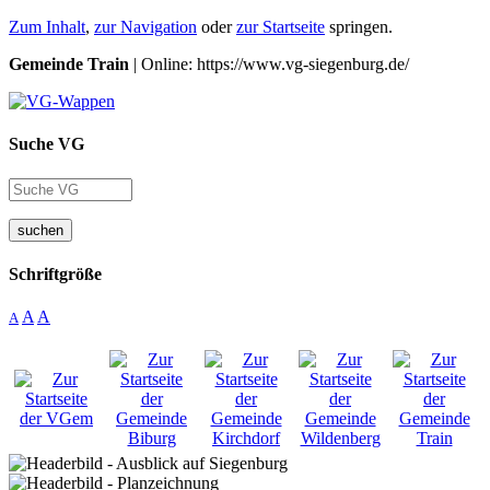
Zum Inhalt
,
zur Navigation
oder
zur Startseite
springen.
Gemeinde Train
| Online: https://www.vg-siegenburg.de/
Suche VG
suchen
Schriftgröße
A
A
A