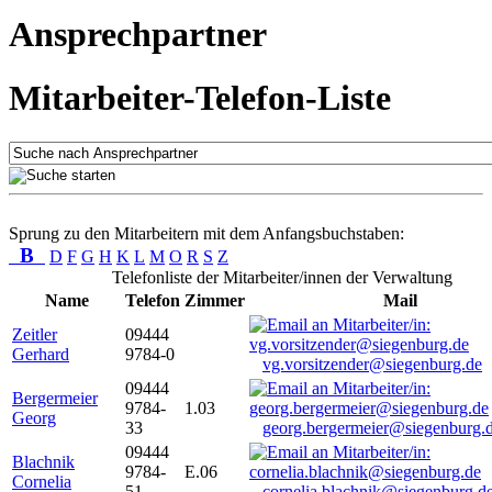
Ansprechpartner
Mitarbeiter-Telefon-Liste
Sprung zu den Mitarbeitern mit dem Anfangsbuchstaben:
B
D
F
G
H
K
L
M
O
R
S
Z
Telefonliste der Mitarbeiter/innen der Verwaltung
Name
Telefon
Zimmer
Mail
Zeitler
09444
Gerhard
9784-0
vg.vorsitzender@siegenburg.de
09444
Bergermeier
9784-
1.03
Georg
33
georg.bergermeier@siegenburg.
09444
Blachnik
9784-
E.06
Cornelia
51
cornelia.blachnik@siegenburg.d