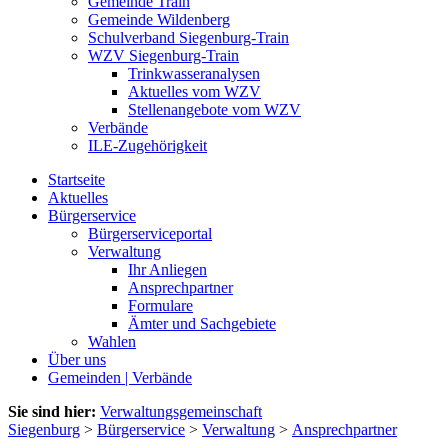
Gemeinde Train
Gemeinde Wildenberg
Schulverband Siegenburg-Train
WZV Siegenburg-Train
Trinkwasseranalysen
Aktuelles vom WZV
Stellenangebote vom WZV
Verbände
ILE-Zugehörigkeit
Startseite
Aktuelles
Bürgerservice
Bürgerserviceportal
Verwaltung
Ihr Anliegen
Ansprechpartner
Formulare
Ämter und Sachgebiete
Wahlen
Über uns
Gemeinden | Verbände
Sie sind hier:
Verwaltungsgemeinschaft
Siegenburg
>
Bürgerservice
>
Verwaltung
>
Ansprechpartner