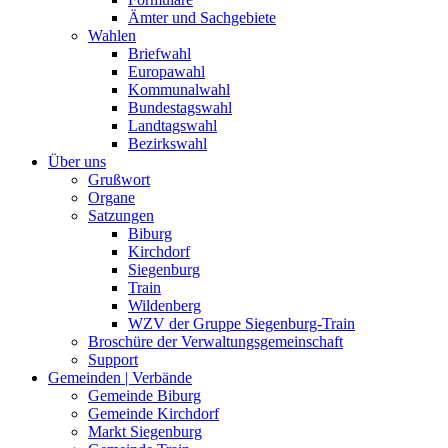
Ämter und Sachgebiete
Wahlen
Briefwahl
Europawahl
Kommunalwahl
Bundestagswahl
Landtagswahl
Bezirkswahl
Über uns
Grußwort
Organe
Satzungen
Biburg
Kirchdorf
Siegenburg
Train
Wildenberg
WZV der Gruppe Siegenburg-Train
Broschüre der Verwaltungsgemeinschaft
Support
Gemeinden | Verbände
Gemeinde Biburg
Gemeinde Kirchdorf
Markt Siegenburg