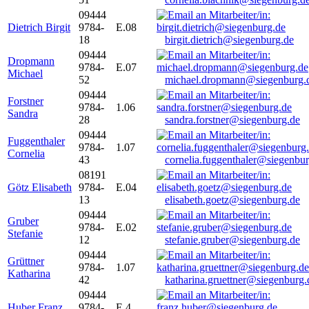
09444
Dietrich Birgit
9784-
E.08
18
birgit.dietrich@siegenburg.de
09444
Dropmann
9784-
E.07
Michael
52
michael.dropmann@siegenburg.
09444
Forstner
9784-
1.06
Sandra
28
sandra.forstner@siegenburg.de
09444
Fuggenthaler
9784-
1.07
Cornelia
43
cornelia.fuggenthaler@siegenbu
08191
Götz Elisabeth
9784-
E.04
13
elisabeth.goetz@siegenburg.de
09444
Gruber
9784-
E.02
Stefanie
12
stefanie.gruber@siegenburg.de
09444
Grüttner
9784-
1.07
Katharina
42
katharina.gruettner@siegenburg.
09444
Huber Franz
9784-
E 4