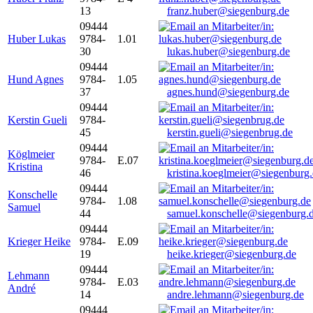
13
franz.huber@siegenburg.de
09444
Huber Lukas
9784-
1.01
30
lukas.huber@siegenburg.de
09444
Hund Agnes
9784-
1.05
37
agnes.hund@siegenburg.de
09444
Kerstin Gueli
9784-
45
kerstin.gueli@siegenbrug.de
09444
Köglmeier
9784-
E.07
Kristina
46
kristina.koeglmeier@siegenburg
09444
Konschelle
9784-
1.08
Samuel
44
samuel.konschelle@siegenburg.
09444
Krieger Heike
9784-
E.09
19
heike.krieger@siegenburg.de
09444
Lehmann
9784-
E.03
André
14
andre.lehmann@siegenburg.de
09444