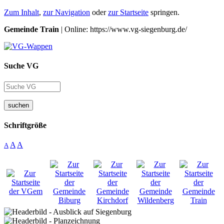
Zum Inhalt
,
zur Navigation
oder
zur Startseite
springen.
Gemeinde Train
| Online: https://www.vg-siegenburg.de/
Suche VG
suchen
Schriftgröße
A
A
A