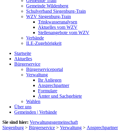
Gemeinde Train
Gemeinde Wildenberg
Schulverband Siegenburg-Train
WZV Siegenburg-Train
Trinkwasseranalysen
Aktuelles vom WZV
Stellenangebote vom WZV
Verbände
ILE-Zugehörigkeit
Startseite
Aktuelles
Bürgerservice
Bürgerserviceportal
Verwaltung
Ihr Anliegen
Ansprechpartner
Formulare
Ämter und Sachgebiete
Wahlen
Über uns
Gemeinden | Verbände
Sie sind hier:
Verwaltungsgemeinschaft
Siegenburg
>
Bürgerservice
>
Verwaltung
>
Ansprechpartner