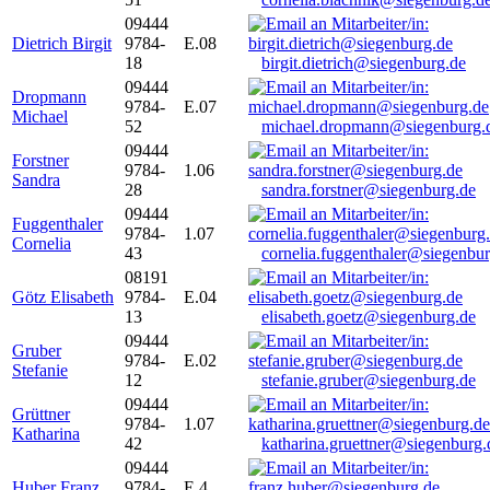
09444
Dietrich Birgit
9784-
E.08
18
birgit.dietrich@siegenburg.de
09444
Dropmann
9784-
E.07
Michael
52
michael.dropmann@siegenburg.
09444
Forstner
9784-
1.06
Sandra
28
sandra.forstner@siegenburg.de
09444
Fuggenthaler
9784-
1.07
Cornelia
43
cornelia.fuggenthaler@siegenbu
08191
Götz Elisabeth
9784-
E.04
13
elisabeth.goetz@siegenburg.de
09444
Gruber
9784-
E.02
Stefanie
12
stefanie.gruber@siegenburg.de
09444
Grüttner
9784-
1.07
Katharina
42
katharina.gruettner@siegenburg.
09444
Huber Franz
9784-
E 4