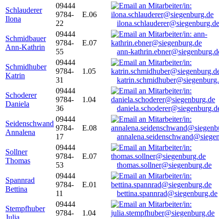
09444
Schlauderer
9784-
E.06
Ilona
22
ilona.schlauderer@siegenburg.d
09444
Schmidbauer
9784-
E.07
Ann-Kathrin
55
ann-kathrin.ebner@siegenburg.d
09444
Schmidhuber
9784-
1.05
Katrin
31
katrin.schmidhuber@siegenburg
09444
Schoderer
9784-
1.04
Daniela
36
daniela.schoderer@siegenburg.d
09444
Seidenschwand
9784-
E.08
Annalena
17
annalena.seidenschwand@siegen
09444
Sollner
9784-
E.07
Thomas
53
thomas.sollner@siegenburg.de
09444
Spannrad
9784-
E.01
Bettina
11
bettina.spannrad@siegenburg.de
09444
Stempfhuber
9784-
1.04
Julia