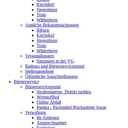
Kirchdorf
Siegenburg
Train
Wildenberg
Amtliche Bekanntmachungen
Biburg
Kirchdorf
Siegenburg
Train
Wildenberg
Veranstaltungen
Sitzungen in der VG
Rathaus und Bürgerserviceportal
Stellenangebote
Öffentliche Ausschreibungen
Bürgerservice
Bürgerserviceportal
Straßenlaterne, Defekt melden
Wertstoffhof
Online Abfall
Pamira - Packmittel-Rücknahme Agrar
Verwaltung
Ihr Anliegen
Ansprechpartner
Formulare