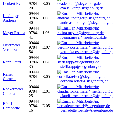
Leukert Eva
9784-
E.05
20
eva.leukert@siegenburg.de
09444
Lindinger
9784-
1.06
Andreas
40
andreas.lindinger@siegenburg.d
09444
Meyer Rosina
9784-
1.06
41
rosina.meyer@siegenburg.de
09444
Ostermeier
9784-
E.07
Veronika
54
veronika.ostermeier@siegenburg
09444
Rapp Steffi
9784-
1.04
35
steffi.rapp@siegenburg.de
09444
Reiser
9784-
E.05
Cornelia
21
cornelia.reiser@siegenburg.de
09444
Rockermeier
9784-
E.01
Claudia
25
claudia.rockermeier@siegenburg
09444
Röhrl
9784-
E.05
Bernadette
16
bernadette.roehrl@siegenburg.de