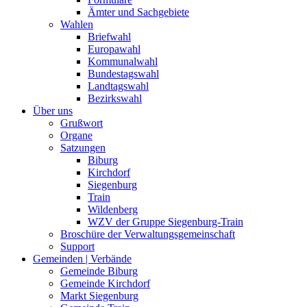
Ämter und Sachgebiete
Wahlen
Briefwahl
Europawahl
Kommunalwahl
Bundestagswahl
Landtagswahl
Bezirkswahl
Über uns
Grußwort
Organe
Satzungen
Biburg
Kirchdorf
Siegenburg
Train
Wildenberg
WZV der Gruppe Siegenburg-Train
Broschüre der Verwaltungsgemeinschaft
Support
Gemeinden | Verbände
Gemeinde Biburg
Gemeinde Kirchdorf
Markt Siegenburg