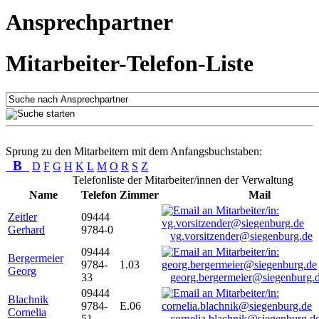
Ansprechpartner
Mitarbeiter-Telefon-Liste
Sprung zu den Mitarbeitern mit dem Anfangsbuchstaben:
B
D
F
G
H
K
L
M
O
R
S
Z
Telefonliste der Mitarbeiter/innen der Verwaltung
Name
Telefon
Zimmer
Mail
Zeitler
09444
Gerhard
9784-0
vg.vorsitzender@siegenburg.de
09444
Bergermeier
9784-
1.03
Georg
33
georg.bergermeier@siegenburg.
09444
Blachnik
9784-
E.06
Cornelia
51
cornelia.blachnik@siegenburg.d