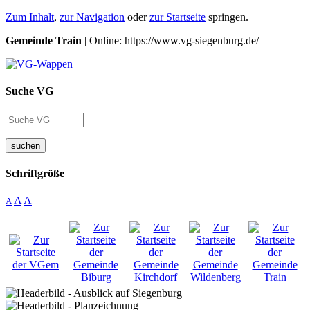
Zum Inhalt
,
zur Navigation
oder
zur Startseite
springen.
Gemeinde Train
| Online: https://www.vg-siegenburg.de/
Suche VG
suchen
Schriftgröße
A
A
A