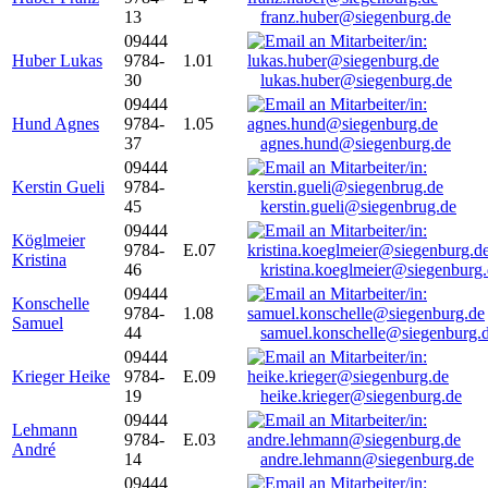
13
franz.huber@siegenburg.de
09444
Huber Lukas
9784-
1.01
30
lukas.huber@siegenburg.de
09444
Hund Agnes
9784-
1.05
37
agnes.hund@siegenburg.de
09444
Kerstin Gueli
9784-
45
kerstin.gueli@siegenbrug.de
09444
Köglmeier
9784-
E.07
Kristina
46
kristina.koeglmeier@siegenburg
09444
Konschelle
9784-
1.08
Samuel
44
samuel.konschelle@siegenburg.
09444
Krieger Heike
9784-
E.09
19
heike.krieger@siegenburg.de
09444
Lehmann
9784-
E.03
André
14
andre.lehmann@siegenburg.de
09444