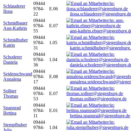
09444
Schlauderer
9784-
E.06
Ilona
22
ilona.schlauderer@siegenburg.d
09444
Schmidbauer
9784-
E.07
Ann-Kathrin
55
ann-kathrin.ebner@siegenburg.d
09444
Schmidhuber
9784-
1.05
Katrin
31
katrin.schmidhuber@siegenburg
09444
Schoderer
9784-
1.04
Daniela
36
daniela.schoderer@siegenburg.d
09444
Seidenschwand
9784-
E.08
Annalena
17
annalena.seidenschwand@siegen
09444
Sollner
9784-
E.07
Thomas
53
thomas.sollner@siegenburg.de
09444
Spannrad
9784-
E.01
Bettina
11
bettina.spannrad@siegenburg.de
09444
Stempfhuber
9784-
1.04
Julia