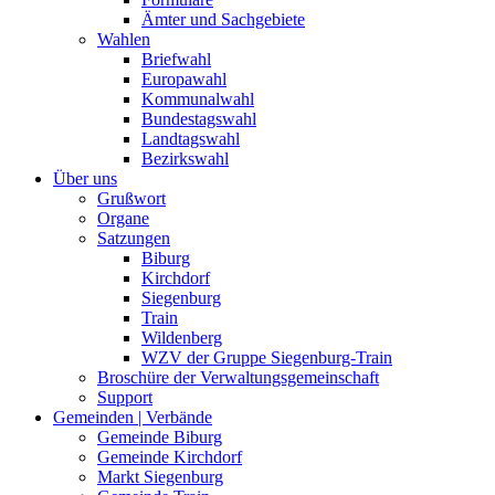
Ämter und Sachgebiete
Wahlen
Briefwahl
Europawahl
Kommunalwahl
Bundestagswahl
Landtagswahl
Bezirkswahl
Über uns
Grußwort
Organe
Satzungen
Biburg
Kirchdorf
Siegenburg
Train
Wildenberg
WZV der Gruppe Siegenburg-Train
Broschüre der Verwaltungsgemeinschaft
Support
Gemeinden | Verbände
Gemeinde Biburg
Gemeinde Kirchdorf
Markt Siegenburg