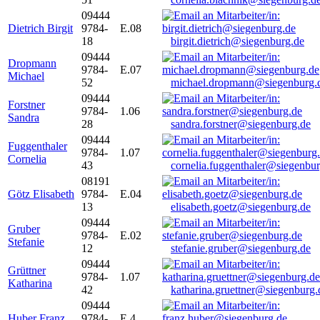
09444
Dietrich Birgit
9784-
E.08
18
birgit.dietrich@siegenburg.de
09444
Dropmann
9784-
E.07
Michael
52
michael.dropmann@siegenburg.
09444
Forstner
9784-
1.06
Sandra
28
sandra.forstner@siegenburg.de
09444
Fuggenthaler
9784-
1.07
Cornelia
43
cornelia.fuggenthaler@siegenbu
08191
Götz Elisabeth
9784-
E.04
13
elisabeth.goetz@siegenburg.de
09444
Gruber
9784-
E.02
Stefanie
12
stefanie.gruber@siegenburg.de
09444
Grüttner
9784-
1.07
Katharina
42
katharina.gruettner@siegenburg.
09444
Huber Franz
9784-
E 4