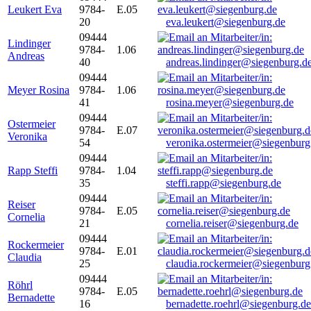
Leukert Eva
9784-
E.05
20
eva.leukert@siegenburg.de
09444
Lindinger
9784-
1.06
Andreas
40
andreas.lindinger@siegenburg.d
09444
Meyer Rosina
9784-
1.06
41
rosina.meyer@siegenburg.de
09444
Ostermeier
9784-
E.07
Veronika
54
veronika.ostermeier@siegenburg
09444
Rapp Steffi
9784-
1.04
35
steffi.rapp@siegenburg.de
09444
Reiser
9784-
E.05
Cornelia
21
cornelia.reiser@siegenburg.de
09444
Rockermeier
9784-
E.01
Claudia
25
claudia.rockermeier@siegenburg
09444
Röhrl
9784-
E.05
Bernadette
16
bernadette.roehrl@siegenburg.de