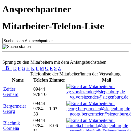
Ansprechpartner
Mitarbeiter-Telefon-Liste
Sprung zu den Mitarbeitern mit dem Anfangsbuchstaben:
B
D
F
G
H
K
L
M
O
R
S
Z
Telefonliste der Mitarbeiter/innen der Verwaltung
Name
Telefon
Zimmer
Mail
Zeitler
09444
Gerhard
9784-0
vg.vorsitzender@siegenburg.de
09444
Bergermeier
9784-
1.03
Georg
33
georg.bergermeier@siegenburg.
09444
Blachnik
9784-
E.06
Cornelia
51
cornelia.blachnik@siegenburg.d