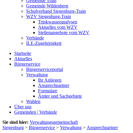
Gemeinde Train
Gemeinde Wildenberg
Schulverband Siegenburg-Train
WZV Siegenburg-Train
Trinkwasseranalysen
Aktuelles vom WZV
Stellenangebote vom WZV
Verbände
ILE-Zugehörigkeit
Startseite
Aktuelles
Bürgerservice
Bürgerserviceportal
Verwaltung
Ihr Anliegen
Ansprechpartner
Formulare
Ämter und Sachgebiete
Wahlen
Über uns
Gemeinden | Verbände
Sie sind hier:
Verwaltungsgemeinschaft
Siegenburg
>
Bürgerservice
>
Verwaltung
>
Ansprechpartner