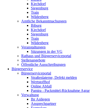
Kirchdorf
Siegenburg
Train
Wildenberg
Amtliche Bekanntmachungen
Biburg
Kirchdorf
Siegenburg
Train
Wildenberg
Veranstaltungen
Sitzungen in der VG
Rathaus und Bürgerserviceportal
Stellenangebote
Öffentliche Ausschreibungen
Bürgerservice
Bürgerserviceportal
Straßenlaterne, Defekt melden
Wertstoffhof
Online Abfall
Pamira - Packmittel-Rücknahme Agrar
Verwaltung
Ihr Anliegen
Ansprechpartner
Formulare