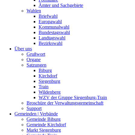
Ämter und Sachgebiete
Wahlen
Briefwahl
Europawahl
Kommunalwahl
Bundestagswahl
Landtagswahl
Bezirkswahl
Über uns
Grußwort
Organe
Satzungen
Biburg
Kirchdorf
Siegenburg
Train
Wildenberg
WZV der Gruppe Siegenburg-Train
Broschüre der Verwaltungsgemeinschaft
Support
Gemeinden | Verbände
Gemeinde Biburg
Gemeinde Kirchdorf
Markt Siegenburg