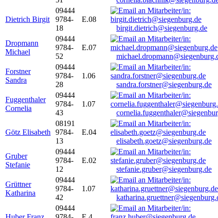
09444
Dietrich Birgit
9784-
E.08
18
birgit.dietrich@siegenburg.de
09444
Dropmann
9784-
E.07
Michael
52
michael.dropmann@siegenburg.
09444
Forstner
9784-
1.06
Sandra
28
sandra.forstner@siegenburg.de
09444
Fuggenthaler
9784-
1.07
Cornelia
43
cornelia.fuggenthaler@siegenbu
08191
Götz Elisabeth
9784-
E.04
13
elisabeth.goetz@siegenburg.de
09444
Gruber
9784-
E.02
Stefanie
12
stefanie.gruber@siegenburg.de
09444
Grüttner
9784-
1.07
Katharina
42
katharina.gruettner@siegenburg.
09444
Huber Franz
9784-
E 4