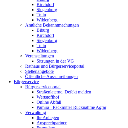
Kirchdorf
Siegenburg
Train
Wildenberg
Amtliche Bekanntmachungen
Biburg
Kirchdorf
Siegenburg
Train
Wildenberg
Veranstaltungen
Sitzungen in der VG
Rathaus und Bürgerserviceportal
Stellenangebote
Öffentliche Ausschreibungen
Bürgerservice
Bürgerserviceportal
Straßenlaterne, Defekt melden
Wertstoffhof
Online Abfall
Pamira - Packmittel-Rücknahme Agrar
Verwaltung
Ihr Anliegen
Ansprechpartner
Formulare