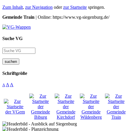
Zum Inhalt
,
zur Navigation
oder
zur Startseite
springen.
Gemeinde Train
| Online: https://www.vg-siegenburg.de/
Suche VG
suchen
Schriftgröße
A
A
A