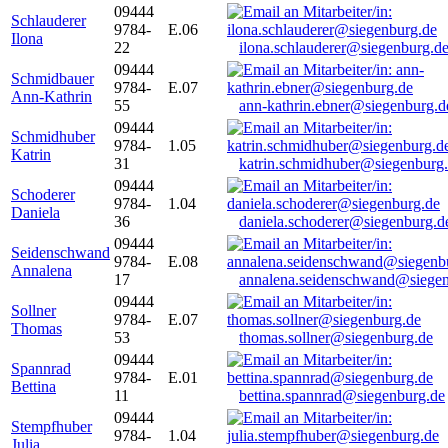
09444
Schlauderer
9784-
E.06
Ilona
22
ilona.schlauderer@siegenburg.d
09444
Schmidbauer
9784-
E.07
Ann-Kathrin
55
ann-kathrin.ebner@siegenburg.d
09444
Schmidhuber
9784-
1.05
Katrin
31
katrin.schmidhuber@siegenburg
09444
Schoderer
9784-
1.04
Daniela
36
daniela.schoderer@siegenburg.d
09444
Seidenschwand
9784-
E.08
Annalena
17
annalena.seidenschwand@siegen
09444
Sollner
9784-
E.07
Thomas
53
thomas.sollner@siegenburg.de
09444
Spannrad
9784-
E.01
Bettina
11
bettina.spannrad@siegenburg.de
09444
Stempfhuber
9784-
1.04
Julia