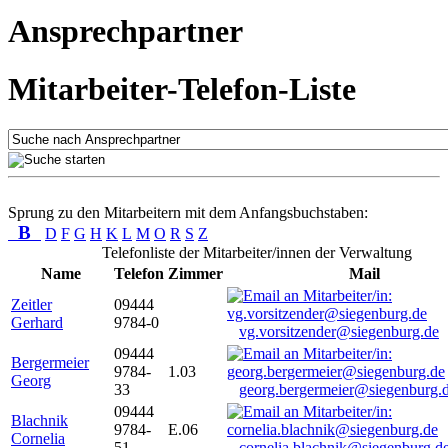
Ansprechpartner
Mitarbeiter-Telefon-Liste
Sprung zu den Mitarbeitern mit dem Anfangsbuchstaben:
B
D
F
G
H
K
L
M
O
R
S
Z
Telefonliste der Mitarbeiter/innen der Verwaltung
Name
Telefon
Zimmer
Mail
Zeitler
09444
Gerhard
9784-0
vg.vorsitzender@siegenburg.de
09444
Bergermeier
9784-
1.03
Georg
33
georg.bergermeier@siegenburg.
09444
Blachnik
9784-
E.06
Cornelia
51
cornelia.blachnik@siegenburg.d