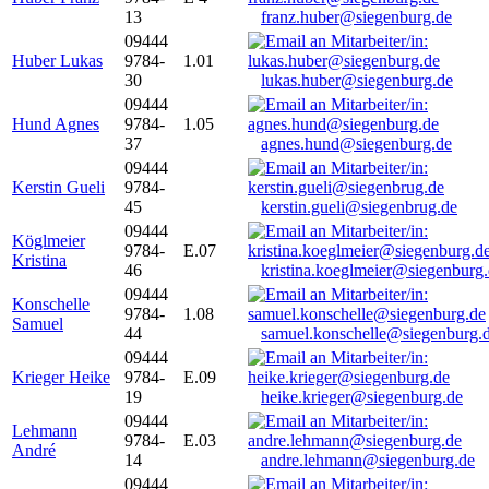
13
franz.huber@siegenburg.de
09444
Huber Lukas
9784-
1.01
30
lukas.huber@siegenburg.de
09444
Hund Agnes
9784-
1.05
37
agnes.hund@siegenburg.de
09444
Kerstin Gueli
9784-
45
kerstin.gueli@siegenbrug.de
09444
Köglmeier
9784-
E.07
Kristina
46
kristina.koeglmeier@siegenburg
09444
Konschelle
9784-
1.08
Samuel
44
samuel.konschelle@siegenburg.
09444
Krieger Heike
9784-
E.09
19
heike.krieger@siegenburg.de
09444
Lehmann
9784-
E.03
André
14
andre.lehmann@siegenburg.de
09444