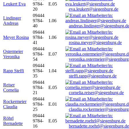
Leukert Eva
9784-
E.05
20
eva.leukert@siegenburg.de
09444
Lindinger
9784-
1.06
Andreas
40
andreas.lindinger@siegenburg.d
09444
Meyer Rosina
9784-
1.06
41
rosina.meyer@siegenburg.de
09444
Ostermeier
9784-
E.07
Veronika
54
veronika.ostermeier@siegenburg
09444
Rapp Steffi
9784-
1.04
35
steffi.rapp@siegenburg.de
09444
Reiser
9784-
E.05
Cornelia
21
cornelia.reiser@siegenburg.de
09444
Rockermeier
9784-
E.01
Claudia
25
claudia.rockermeier@siegenburg
09444
Röhrl
9784-
E.05
Bernadette
16
bernadette.roehrl@siegenburg.de