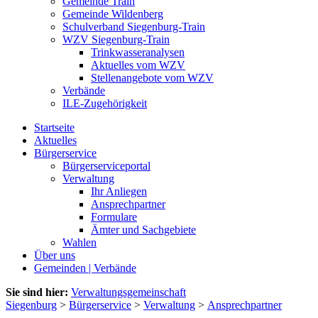
Gemeinde Train
Gemeinde Wildenberg
Schulverband Siegenburg-Train
WZV Siegenburg-Train
Trinkwasseranalysen
Aktuelles vom WZV
Stellenangebote vom WZV
Verbände
ILE-Zugehörigkeit
Startseite
Aktuelles
Bürgerservice
Bürgerserviceportal
Verwaltung
Ihr Anliegen
Ansprechpartner
Formulare
Ämter und Sachgebiete
Wahlen
Über uns
Gemeinden | Verbände
Sie sind hier:
Verwaltungsgemeinschaft
Siegenburg
>
Bürgerservice
>
Verwaltung
>
Ansprechpartner