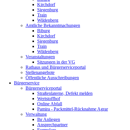
Kirchdorf
Siegenburg
Train
Wildenberg
Amtliche Bekanntmachungen
Biburg
Kirchdorf
Siegenburg
Train
Wildenberg
Veranstaltungen
Sitzungen in der VG
Rathaus und Bürgerserviceportal
Stellenangebote
Öffentliche Ausschreibungen
Bürgerservice
Bürgerserviceportal
Straßenlaterne, Defekt melden
Wertstoffhof
Online Abfall
Pamira - Packmittel-Rücknahme Agrar
Verwaltung
Ihr Anliegen
Ansprechpartner
Formulare