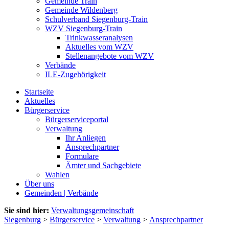
Gemeinde Train
Gemeinde Wildenberg
Schulverband Siegenburg-Train
WZV Siegenburg-Train
Trinkwasseranalysen
Aktuelles vom WZV
Stellenangebote vom WZV
Verbände
ILE-Zugehörigkeit
Startseite
Aktuelles
Bürgerservice
Bürgerserviceportal
Verwaltung
Ihr Anliegen
Ansprechpartner
Formulare
Ämter und Sachgebiete
Wahlen
Über uns
Gemeinden | Verbände
Sie sind hier:
Verwaltungsgemeinschaft
Siegenburg
>
Bürgerservice
>
Verwaltung
>
Ansprechpartner