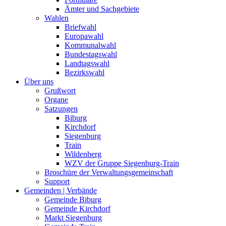
Ämter und Sachgebiete
Wahlen
Briefwahl
Europawahl
Kommunalwahl
Bundestagswahl
Landtagswahl
Bezirkswahl
Über uns
Grußwort
Organe
Satzungen
Biburg
Kirchdorf
Siegenburg
Train
Wildenberg
WZV der Gruppe Siegenburg-Train
Broschüre der Verwaltungsgemeinschaft
Support
Gemeinden | Verbände
Gemeinde Biburg
Gemeinde Kirchdorf
Markt Siegenburg