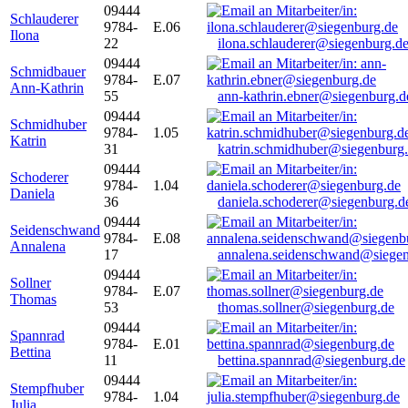
09444
Schlauderer
9784-
E.06
Ilona
22
ilona.schlauderer@siegenburg.d
09444
Schmidbauer
9784-
E.07
Ann-Kathrin
55
ann-kathrin.ebner@siegenburg.d
09444
Schmidhuber
9784-
1.05
Katrin
31
katrin.schmidhuber@siegenburg
09444
Schoderer
9784-
1.04
Daniela
36
daniela.schoderer@siegenburg.d
09444
Seidenschwand
9784-
E.08
Annalena
17
annalena.seidenschwand@siegen
09444
Sollner
9784-
E.07
Thomas
53
thomas.sollner@siegenburg.de
09444
Spannrad
9784-
E.01
Bettina
11
bettina.spannrad@siegenburg.de
09444
Stempfhuber
9784-
1.04
Julia