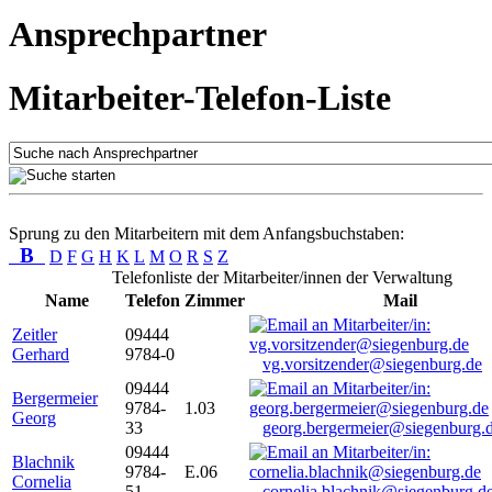
Ansprechpartner
Mitarbeiter-Telefon-Liste
Sprung zu den Mitarbeitern mit dem Anfangsbuchstaben:
B
D
F
G
H
K
L
M
O
R
S
Z
Telefonliste der Mitarbeiter/innen der Verwaltung
Name
Telefon
Zimmer
Mail
Zeitler
09444
Gerhard
9784-0
vg.vorsitzender@siegenburg.de
09444
Bergermeier
9784-
1.03
Georg
33
georg.bergermeier@siegenburg.
09444
Blachnik
9784-
E.06
Cornelia
51
cornelia.blachnik@siegenburg.d