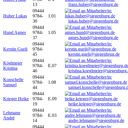
13
franz.huber@siegenburg.de
09444
Huber Lukas
9784-
1.01
30
lukas.huber@siegenburg.de
09444
Hund Agnes
9784-
1.05
37
agnes.hund@siegenburg.de
09444
Kerstin Gueli
9784-
45
kerstin.gueli@siegenbrug.de
09444
Köglmeier
9784-
E.07
Kristina
46
kristina.koeglmeier@siegenburg
09444
Konschelle
9784-
1.08
Samuel
44
samuel.konschelle@siegenburg.
09444
Krieger Heike
9784-
E.09
19
heike.krieger@siegenburg.de
09444
Lehmann
9784-
E.03
André
14
andre.lehmann@siegenburg.de
09444