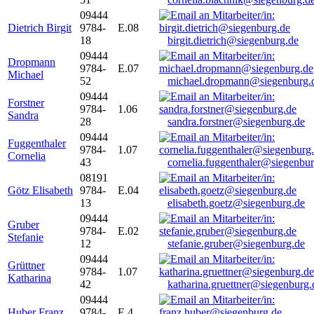
09444
Dietrich Birgit
9784-
E.08
18
birgit.dietrich@siegenburg.de
09444
Dropmann
9784-
E.07
Michael
52
michael.dropmann@siegenburg.
09444
Forstner
9784-
1.06
Sandra
28
sandra.forstner@siegenburg.de
09444
Fuggenthaler
9784-
1.07
Cornelia
43
cornelia.fuggenthaler@siegenbu
08191
Götz Elisabeth
9784-
E.04
13
elisabeth.goetz@siegenburg.de
09444
Gruber
9784-
E.02
Stefanie
12
stefanie.gruber@siegenburg.de
09444
Grüttner
9784-
1.07
Katharina
42
katharina.gruettner@siegenburg.
09444
Huber Franz
9784-
E 4