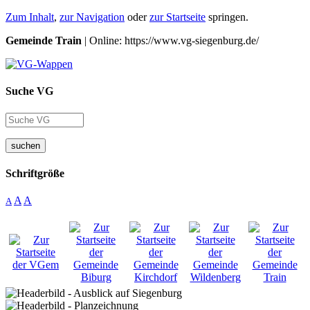
Zum Inhalt
,
zur Navigation
oder
zur Startseite
springen.
Gemeinde Train
| Online: https://www.vg-siegenburg.de/
Suche VG
suchen
Schriftgröße
A
A
A