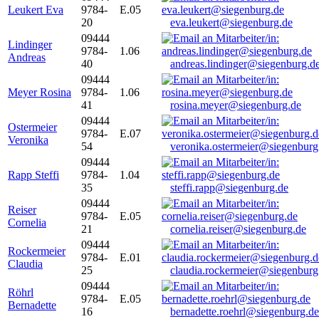
Leukert Eva
9784-
E.05
20
eva.leukert@siegenburg.de
09444
Lindinger
9784-
1.06
Andreas
40
andreas.lindinger@siegenburg.d
09444
Meyer Rosina
9784-
1.06
41
rosina.meyer@siegenburg.de
09444
Ostermeier
9784-
E.07
Veronika
54
veronika.ostermeier@siegenburg
09444
Rapp Steffi
9784-
1.04
35
steffi.rapp@siegenburg.de
09444
Reiser
9784-
E.05
Cornelia
21
cornelia.reiser@siegenburg.de
09444
Rockermeier
9784-
E.01
Claudia
25
claudia.rockermeier@siegenburg
09444
Röhrl
9784-
E.05
Bernadette
16
bernadette.roehrl@siegenburg.de