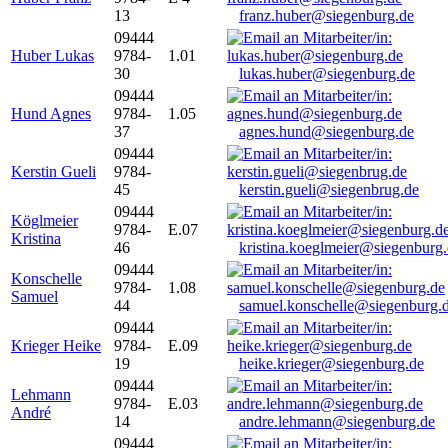
13
franz.huber@siegenburg.de
09444
Huber Lukas
9784-
1.01
30
lukas.huber@siegenburg.de
09444
Hund Agnes
9784-
1.05
37
agnes.hund@siegenburg.de
09444
Kerstin Gueli
9784-
45
kerstin.gueli@siegenbrug.de
09444
Köglmeier
9784-
E.07
Kristina
46
kristina.koeglmeier@siegenburg
09444
Konschelle
9784-
1.08
Samuel
44
samuel.konschelle@siegenburg.
09444
Krieger Heike
9784-
E.09
19
heike.krieger@siegenburg.de
09444
Lehmann
9784-
E.03
André
14
andre.lehmann@siegenburg.de
09444