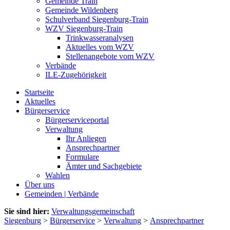
Gemeinde Train
Gemeinde Wildenberg
Schulverband Siegenburg-Train
WZV Siegenburg-Train
Trinkwasseranalysen
Aktuelles vom WZV
Stellenangebote vom WZV
Verbände
ILE-Zugehörigkeit
Startseite
Aktuelles
Bürgerservice
Bürgerserviceportal
Verwaltung
Ihr Anliegen
Ansprechpartner
Formulare
Ämter und Sachgebiete
Wahlen
Über uns
Gemeinden | Verbände
Sie sind hier:
Verwaltungsgemeinschaft
Siegenburg
>
Bürgerservice
>
Verwaltung
>
Ansprechpartner