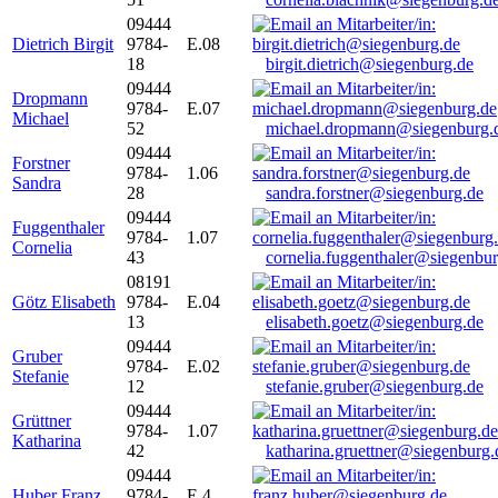
09444
Dietrich Birgit
9784-
E.08
18
birgit.dietrich@siegenburg.de
09444
Dropmann
9784-
E.07
Michael
52
michael.dropmann@siegenburg.
09444
Forstner
9784-
1.06
Sandra
28
sandra.forstner@siegenburg.de
09444
Fuggenthaler
9784-
1.07
Cornelia
43
cornelia.fuggenthaler@siegenbu
08191
Götz Elisabeth
9784-
E.04
13
elisabeth.goetz@siegenburg.de
09444
Gruber
9784-
E.02
Stefanie
12
stefanie.gruber@siegenburg.de
09444
Grüttner
9784-
1.07
Katharina
42
katharina.gruettner@siegenburg.
09444
Huber Franz
9784-
E 4