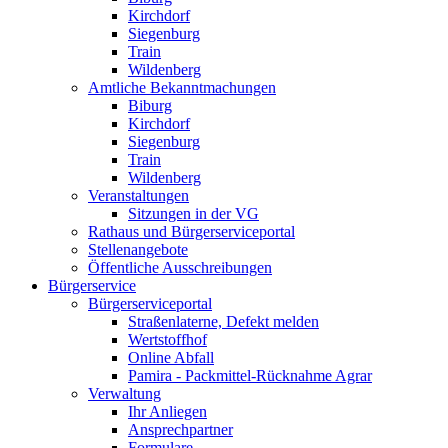
Kirchdorf
Siegenburg
Train
Wildenberg
Amtliche Bekanntmachungen
Biburg
Kirchdorf
Siegenburg
Train
Wildenberg
Veranstaltungen
Sitzungen in der VG
Rathaus und Bürgerserviceportal
Stellenangebote
Öffentliche Ausschreibungen
Bürgerservice
Bürgerserviceportal
Straßenlaterne, Defekt melden
Wertstoffhof
Online Abfall
Pamira - Packmittel-Rücknahme Agrar
Verwaltung
Ihr Anliegen
Ansprechpartner
Formulare