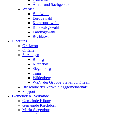
Ämter und Sachgebiete
Wahlen
Briefwahl
Europawahl
Kommunalwahl
Bundestagswahl
Landtagswahl
Bezirkswahl
Über uns
Grußwort
Organe
Satzungen
Biburg
Kirchdorf
Siegenburg
Train
Wildenberg
WZV der Gruppe Siegenburg-Train
Broschüre der Verwaltungsgemeinschaft
Support
Gemeinden | Verbände
Gemeinde Biburg
Gemeinde Kirchdorf
Markt Siegenburg