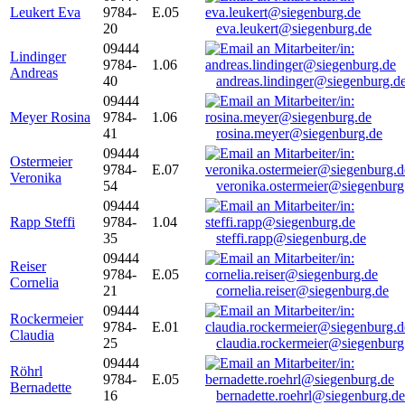
Leukert Eva
9784-
E.05
20
eva.leukert@siegenburg.de
09444
Lindinger
9784-
1.06
Andreas
40
andreas.lindinger@siegenburg.d
09444
Meyer Rosina
9784-
1.06
41
rosina.meyer@siegenburg.de
09444
Ostermeier
9784-
E.07
Veronika
54
veronika.ostermeier@siegenburg
09444
Rapp Steffi
9784-
1.04
35
steffi.rapp@siegenburg.de
09444
Reiser
9784-
E.05
Cornelia
21
cornelia.reiser@siegenburg.de
09444
Rockermeier
9784-
E.01
Claudia
25
claudia.rockermeier@siegenburg
09444
Röhrl
9784-
E.05
Bernadette
16
bernadette.roehrl@siegenburg.de