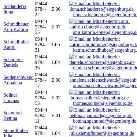
09444
Schlauderer
9784-
E.06
Ilona
22
ilona.schlauderer@siegenburg.d
09444
Schmidbauer
9784-
E.07
Ann-Kathrin
55
ann-kathrin.ebner@siegenburg.d
09444
Schmidhuber
9784-
1.05
Katrin
31
katrin.schmidhuber@siegenburg
09444
Schoderer
9784-
1.04
Daniela
36
daniela.schoderer@siegenburg.d
09444
Seidenschwand
9784-
E.08
Annalena
17
annalena.seidenschwand@siegen
09444
Sollner
9784-
E.07
Thomas
53
thomas.sollner@siegenburg.de
09444
Spannrad
9784-
E.01
Bettina
11
bettina.spannrad@siegenburg.de
09444
Stempfhuber
9784-
1.04
Julia