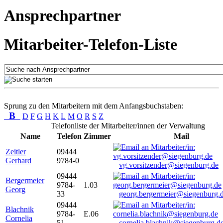
Ansprechpartner
Mitarbeiter-Telefon-Liste
Sprung zu den Mitarbeitern mit dem Anfangsbuchstaben:
B
D
F
G
H
K
L
M
O
R
S
Z
Telefonliste der Mitarbeiter/innen der Verwaltung
Name
Telefon
Zimmer
Mail
Zeitler
09444
Gerhard
9784-0
vg.vorsitzender@siegenburg.de
09444
Bergermeier
9784-
1.03
Georg
33
georg.bergermeier@siegenburg.
09444
Blachnik
9784-
E.06
Cornelia
51
cornelia.blachnik@siegenburg.d