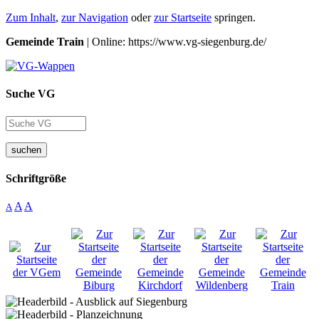
Zum Inhalt
,
zur Navigation
oder
zur Startseite
springen.
Gemeinde Train
| Online: https://www.vg-siegenburg.de/
Suche VG
suchen
Schriftgröße
A
A
A