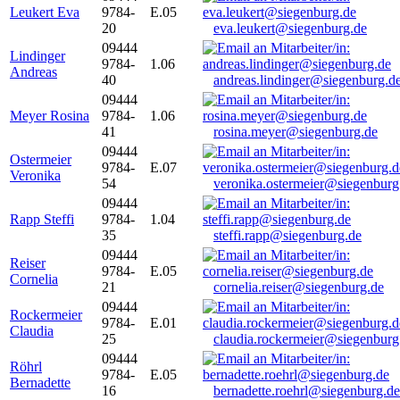
Leukert Eva
9784-
E.05
20
eva.leukert@siegenburg.de
09444
Lindinger
9784-
1.06
Andreas
40
andreas.lindinger@siegenburg.d
09444
Meyer Rosina
9784-
1.06
41
rosina.meyer@siegenburg.de
09444
Ostermeier
9784-
E.07
Veronika
54
veronika.ostermeier@siegenburg
09444
Rapp Steffi
9784-
1.04
35
steffi.rapp@siegenburg.de
09444
Reiser
9784-
E.05
Cornelia
21
cornelia.reiser@siegenburg.de
09444
Rockermeier
9784-
E.01
Claudia
25
claudia.rockermeier@siegenburg
09444
Röhrl
9784-
E.05
Bernadette
16
bernadette.roehrl@siegenburg.de