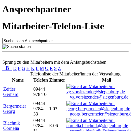
Ansprechpartner
Mitarbeiter-Telefon-Liste
Sprung zu den Mitarbeitern mit dem Anfangsbuchstaben:
B
D
F
G
H
K
L
M
O
R
S
Z
Telefonliste der Mitarbeiter/innen der Verwaltung
Name
Telefon
Zimmer
Mail
Zeitler
09444
Gerhard
9784-0
vg.vorsitzender@siegenburg.de
09444
Bergermeier
9784-
1.03
Georg
33
georg.bergermeier@siegenburg.
09444
Blachnik
9784-
E.06
Cornelia
51
cornelia.blachnik@siegenburg.d