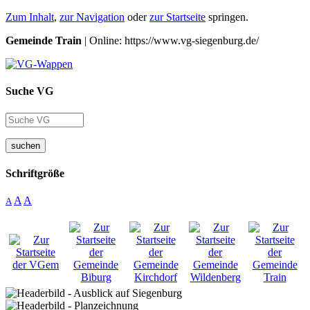
Zum Inhalt
,
zur Navigation
oder
zur Startseite
springen.
Gemeinde Train
| Online: https://www.vg-siegenburg.de/
Suche VG
suchen
Schriftgröße
A
A
A