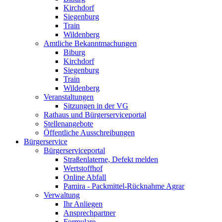
Kirchdorf
Siegenburg
Train
Wildenberg
Amtliche Bekanntmachungen
Biburg
Kirchdorf
Siegenburg
Train
Wildenberg
Veranstaltungen
Sitzungen in der VG
Rathaus und Bürgerserviceportal
Stellenangebote
Öffentliche Ausschreibungen
Bürgerservice
Bürgerserviceportal
Straßenlaterne, Defekt melden
Wertstoffhof
Online Abfall
Pamira - Packmittel-Rücknahme Agrar
Verwaltung
Ihr Anliegen
Ansprechpartner
Formulare