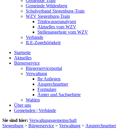
Gemeinde Train
Gemeinde Wildenberg
Schulverband Siegenburg-Train
WZV Siegenburg-Train
Trinkwasseranalysen
Aktuelles vom WZV
Stellenangebote vom WZV
Verbände
ILE-Zugehörigkeit
Startseite
Aktuelles
Bürgerservice
Bürgerserviceportal
Verwaltung
Ihr Anliegen
Ansprechpartner
Formulare
Ämter und Sachgebiete
Wahlen
Über uns
Gemeinden | Verbände
Sie sind hier:
Verwaltungsgemeinschaft
Siegenburg
>
Bürgerservice
>
Verwaltung
>
Ansprechpartner