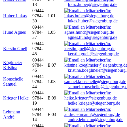
13
franz.huber@siegenburg.de
09444
Huber Lukas
9784-
1.01
30
lukas.huber@siegenburg.de
09444
Hund Agnes
9784-
1.05
37
agnes.hund@siegenburg.de
09444
Kerstin Gueli
9784-
45
kerstin.gueli@siegenbrug.de
09444
Köglmeier
9784-
E.07
Kristina
46
kristina.koeglmeier@siegenburg
09444
Konschelle
9784-
1.08
Samuel
44
samuel.konschelle@siegenburg.
09444
Krieger Heike
9784-
E.09
19
heike.krieger@siegenburg.de
09444
Lehmann
9784-
E.03
André
14
andre.lehmann@siegenburg.de
09444