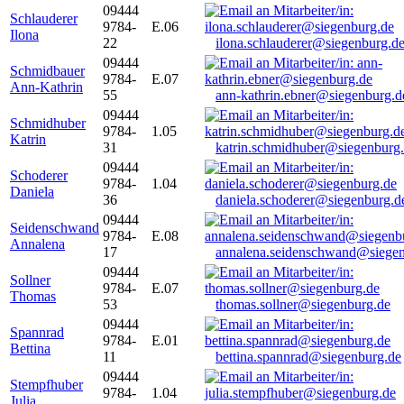
09444
Schlauderer
9784-
E.06
Ilona
22
ilona.schlauderer@siegenburg.d
09444
Schmidbauer
9784-
E.07
Ann-Kathrin
55
ann-kathrin.ebner@siegenburg.d
09444
Schmidhuber
9784-
1.05
Katrin
31
katrin.schmidhuber@siegenburg
09444
Schoderer
9784-
1.04
Daniela
36
daniela.schoderer@siegenburg.d
09444
Seidenschwand
9784-
E.08
Annalena
17
annalena.seidenschwand@siegen
09444
Sollner
9784-
E.07
Thomas
53
thomas.sollner@siegenburg.de
09444
Spannrad
9784-
E.01
Bettina
11
bettina.spannrad@siegenburg.de
09444
Stempfhuber
9784-
1.04
Julia