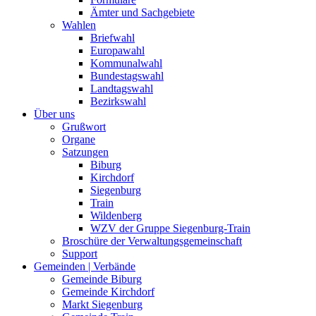
Ämter und Sachgebiete
Wahlen
Briefwahl
Europawahl
Kommunalwahl
Bundestagswahl
Landtagswahl
Bezirkswahl
Über uns
Grußwort
Organe
Satzungen
Biburg
Kirchdorf
Siegenburg
Train
Wildenberg
WZV der Gruppe Siegenburg-Train
Broschüre der Verwaltungsgemeinschaft
Support
Gemeinden | Verbände
Gemeinde Biburg
Gemeinde Kirchdorf
Markt Siegenburg