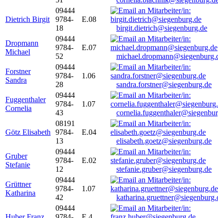
09444
Dietrich Birgit
9784-
E.08
18
birgit.dietrich@siegenburg.de
09444
Dropmann
9784-
E.07
Michael
52
michael.dropmann@siegenburg.
09444
Forstner
9784-
1.06
Sandra
28
sandra.forstner@siegenburg.de
09444
Fuggenthaler
9784-
1.07
Cornelia
43
cornelia.fuggenthaler@siegenbu
08191
Götz Elisabeth
9784-
E.04
13
elisabeth.goetz@siegenburg.de
09444
Gruber
9784-
E.02
Stefanie
12
stefanie.gruber@siegenburg.de
09444
Grüttner
9784-
1.07
Katharina
42
katharina.gruettner@siegenburg.
09444
Huber Franz
9784-
E 4