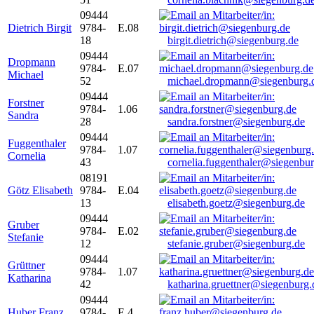
09444
Dietrich Birgit
9784-
E.08
18
birgit.dietrich@siegenburg.de
09444
Dropmann
9784-
E.07
Michael
52
michael.dropmann@siegenburg.
09444
Forstner
9784-
1.06
Sandra
28
sandra.forstner@siegenburg.de
09444
Fuggenthaler
9784-
1.07
Cornelia
43
cornelia.fuggenthaler@siegenbu
08191
Götz Elisabeth
9784-
E.04
13
elisabeth.goetz@siegenburg.de
09444
Gruber
9784-
E.02
Stefanie
12
stefanie.gruber@siegenburg.de
09444
Grüttner
9784-
1.07
Katharina
42
katharina.gruettner@siegenburg.
09444
Huber Franz
9784-
E 4