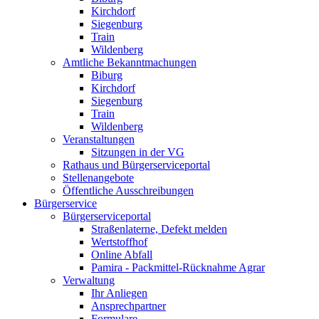
Kirchdorf
Siegenburg
Train
Wildenberg
Amtliche Bekanntmachungen
Biburg
Kirchdorf
Siegenburg
Train
Wildenberg
Veranstaltungen
Sitzungen in der VG
Rathaus und Bürgerserviceportal
Stellenangebote
Öffentliche Ausschreibungen
Bürgerservice
Bürgerserviceportal
Straßenlaterne, Defekt melden
Wertstoffhof
Online Abfall
Pamira - Packmittel-Rücknahme Agrar
Verwaltung
Ihr Anliegen
Ansprechpartner
Formulare