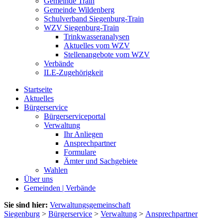
Gemeinde Train
Gemeinde Wildenberg
Schulverband Siegenburg-Train
WZV Siegenburg-Train
Trinkwasseranalysen
Aktuelles vom WZV
Stellenangebote vom WZV
Verbände
ILE-Zugehörigkeit
Startseite
Aktuelles
Bürgerservice
Bürgerserviceportal
Verwaltung
Ihr Anliegen
Ansprechpartner
Formulare
Ämter und Sachgebiete
Wahlen
Über uns
Gemeinden | Verbände
Sie sind hier:
Verwaltungsgemeinschaft
Siegenburg
>
Bürgerservice
>
Verwaltung
>
Ansprechpartner