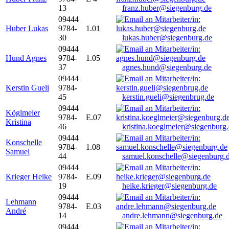
13
franz.huber@siegenburg.de
09444
Huber Lukas
9784-
1.01
30
lukas.huber@siegenburg.de
09444
Hund Agnes
9784-
1.05
37
agnes.hund@siegenburg.de
09444
Kerstin Gueli
9784-
45
kerstin.gueli@siegenbrug.de
09444
Köglmeier
9784-
E.07
Kristina
46
kristina.koeglmeier@siegenburg
09444
Konschelle
9784-
1.08
Samuel
44
samuel.konschelle@siegenburg.
09444
Krieger Heike
9784-
E.09
19
heike.krieger@siegenburg.de
09444
Lehmann
9784-
E.03
André
14
andre.lehmann@siegenburg.de
09444