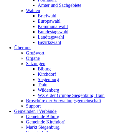
Ämter und Sachgebiete
Wahlen
Briefwahl
Europawahl
Kommunalwahl
Bundestagswahl
Landtagswahl
Bezirkswahl
Über uns
Grußwort
Organe
Satzungen
Biburg
Kirchdorf
Siegenburg
Train
Wildenberg
WZV der Gruppe Siegenburg-Train
Broschüre der Verwaltungsgemeinschaft
Support
Gemeinden | Verbände
Gemeinde Biburg
Gemeinde Kirchdorf
Markt Siegenburg