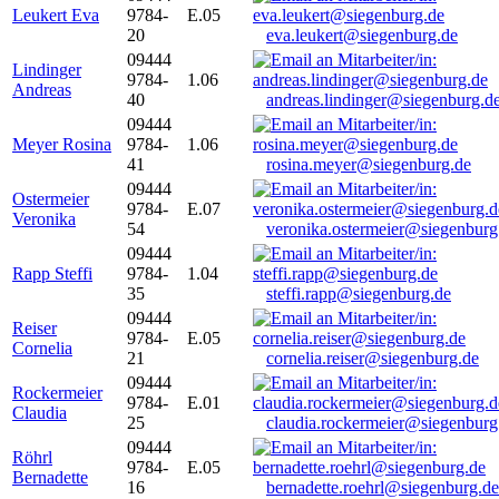
Leukert Eva
9784-
E.05
20
eva.leukert@siegenburg.de
09444
Lindinger
9784-
1.06
Andreas
40
andreas.lindinger@siegenburg.d
09444
Meyer Rosina
9784-
1.06
41
rosina.meyer@siegenburg.de
09444
Ostermeier
9784-
E.07
Veronika
54
veronika.ostermeier@siegenburg
09444
Rapp Steffi
9784-
1.04
35
steffi.rapp@siegenburg.de
09444
Reiser
9784-
E.05
Cornelia
21
cornelia.reiser@siegenburg.de
09444
Rockermeier
9784-
E.01
Claudia
25
claudia.rockermeier@siegenburg
09444
Röhrl
9784-
E.05
Bernadette
16
bernadette.roehrl@siegenburg.de