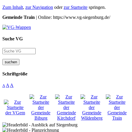
Zum Inhalt
,
zur Navigation
oder
zur Startseite
springen.
Gemeinde Train
| Online: https://www.vg-siegenburg.de/
Suche VG
suchen
Schriftgröße
A
A
A