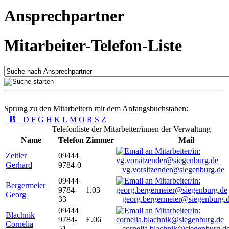
Ansprechpartner
Mitarbeiter-Telefon-Liste
Sprung zu den Mitarbeitern mit dem Anfangsbuchstaben:
B
D
F
G
H
K
L
M
O
R
S
Z
Telefonliste der Mitarbeiter/innen der Verwaltung
Name
Telefon
Zimmer
Mail
Zeitler
09444
Gerhard
9784-0
vg.vorsitzender@siegenburg.de
09444
Bergermeier
9784-
1.03
Georg
33
georg.bergermeier@siegenburg.
09444
Blachnik
9784-
E.06
Cornelia
51
cornelia.blachnik@siegenburg.d