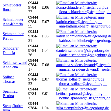
09444
Schlauderer
9784-
E.06
Ilona
22
ilona.schlauderer@siegenburg.d
09444
Schmidbauer
9784-
E.07
Ann-Kathrin
55
ann-kathrin.ebner@siegenburg.d
09444
Schmidhuber
9784-
1.05
Katrin
31
katrin.schmidhuber@siegenburg
09444
Schoderer
9784-
1.04
Daniela
36
daniela.schoderer@siegenburg.d
09444
Seidenschwand
9784-
E.08
Annalena
17
annalena.seidenschwand@siegen
09444
Sollner
9784-
E.07
Thomas
53
thomas.sollner@siegenburg.de
09444
Spannrad
9784-
E.01
Bettina
11
bettina.spannrad@siegenburg.de
09444
Stempfhuber
9784-
1.04
Julia