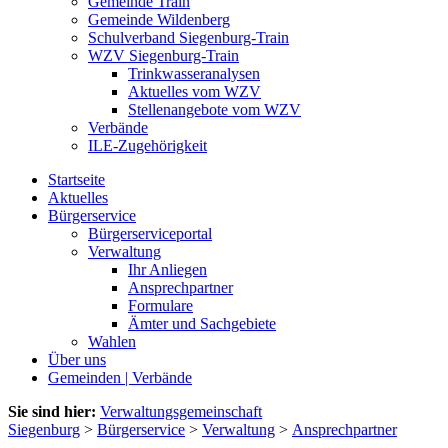
Gemeinde Train
Gemeinde Wildenberg
Schulverband Siegenburg-Train
WZV Siegenburg-Train
Trinkwasseranalysen
Aktuelles vom WZV
Stellenangebote vom WZV
Verbände
ILE-Zugehörigkeit
Startseite
Aktuelles
Bürgerservice
Bürgerserviceportal
Verwaltung
Ihr Anliegen
Ansprechpartner
Formulare
Ämter und Sachgebiete
Wahlen
Über uns
Gemeinden | Verbände
Sie sind hier:
Verwaltungsgemeinschaft
Siegenburg
>
Bürgerservice
>
Verwaltung
>
Ansprechpartner