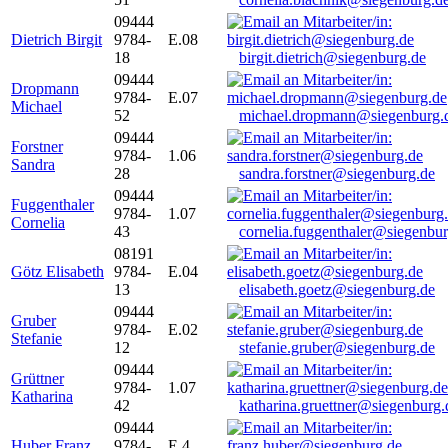
09444
Dietrich Birgit
9784-
E.08
18
birgit.dietrich@siegenburg.de
09444
Dropmann
9784-
E.07
Michael
52
michael.dropmann@siegenburg.
09444
Forstner
9784-
1.06
Sandra
28
sandra.forstner@siegenburg.de
09444
Fuggenthaler
9784-
1.07
Cornelia
43
cornelia.fuggenthaler@siegenbu
08191
Götz Elisabeth
9784-
E.04
13
elisabeth.goetz@siegenburg.de
09444
Gruber
9784-
E.02
Stefanie
12
stefanie.gruber@siegenburg.de
09444
Grüttner
9784-
1.07
Katharina
42
katharina.gruettner@siegenburg.
09444
Huber Franz
9784-
E 4