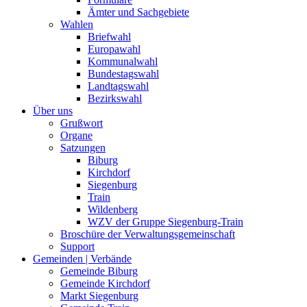
Ämter und Sachgebiete
Wahlen
Briefwahl
Europawahl
Kommunalwahl
Bundestagswahl
Landtagswahl
Bezirkswahl
Über uns
Grußwort
Organe
Satzungen
Biburg
Kirchdorf
Siegenburg
Train
Wildenberg
WZV der Gruppe Siegenburg-Train
Broschüre der Verwaltungsgemeinschaft
Support
Gemeinden | Verbände
Gemeinde Biburg
Gemeinde Kirchdorf
Markt Siegenburg