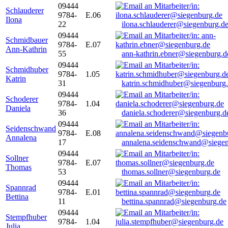
09444
Schlauderer
9784-
E.06
Ilona
22
ilona.schlauderer@siegenburg.d
09444
Schmidbauer
9784-
E.07
Ann-Kathrin
55
ann-kathrin.ebner@siegenburg.d
09444
Schmidhuber
9784-
1.05
Katrin
31
katrin.schmidhuber@siegenburg
09444
Schoderer
9784-
1.04
Daniela
36
daniela.schoderer@siegenburg.d
09444
Seidenschwand
9784-
E.08
Annalena
17
annalena.seidenschwand@siegen
09444
Sollner
9784-
E.07
Thomas
53
thomas.sollner@siegenburg.de
09444
Spannrad
9784-
E.01
Bettina
11
bettina.spannrad@siegenburg.de
09444
Stempfhuber
9784-
1.04
Julia