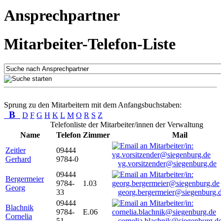
Ansprechpartner
Mitarbeiter-Telefon-Liste
Sprung zu den Mitarbeitern mit dem Anfangsbuchstaben:
B
D
F
G
H
K
L
M
O
R
S
Z
Telefonliste der Mitarbeiter/innen der Verwaltung
Name
Telefon
Zimmer
Mail
Zeitler
09444
Gerhard
9784-0
vg.vorsitzender@siegenburg.de
09444
Bergermeier
9784-
1.03
Georg
33
georg.bergermeier@siegenburg.
09444
Blachnik
9784-
E.06
Cornelia
51
cornelia.blachnik@siegenburg.d