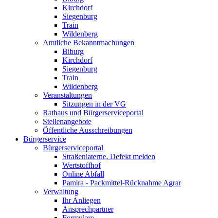
Kirchdorf
Siegenburg
Train
Wildenberg
Amtliche Bekanntmachungen
Biburg
Kirchdorf
Siegenburg
Train
Wildenberg
Veranstaltungen
Sitzungen in der VG
Rathaus und Bürgerserviceportal
Stellenangebote
Öffentliche Ausschreibungen
Bürgerservice
Bürgerserviceportal
Straßenlaterne, Defekt melden
Wertstoffhof
Online Abfall
Pamira - Packmittel-Rücknahme Agrar
Verwaltung
Ihr Anliegen
Ansprechpartner
Formulare