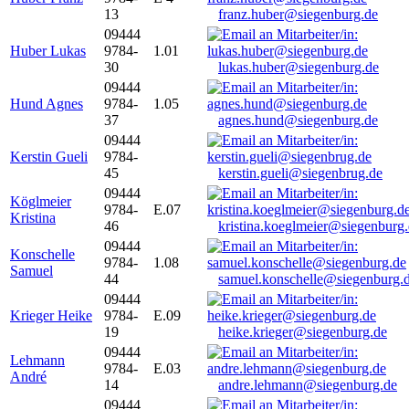
13
franz.huber@siegenburg.de
09444
Huber Lukas
9784-
1.01
30
lukas.huber@siegenburg.de
09444
Hund Agnes
9784-
1.05
37
agnes.hund@siegenburg.de
09444
Kerstin Gueli
9784-
45
kerstin.gueli@siegenbrug.de
09444
Köglmeier
9784-
E.07
Kristina
46
kristina.koeglmeier@siegenburg
09444
Konschelle
9784-
1.08
Samuel
44
samuel.konschelle@siegenburg.
09444
Krieger Heike
9784-
E.09
19
heike.krieger@siegenburg.de
09444
Lehmann
9784-
E.03
André
14
andre.lehmann@siegenburg.de
09444