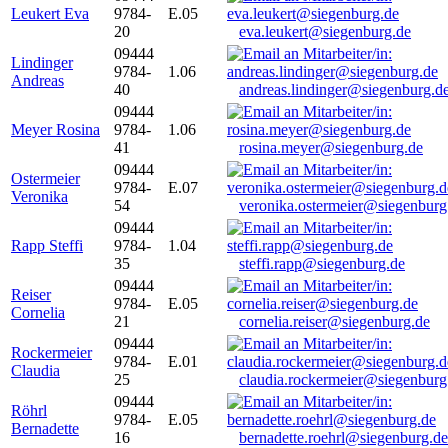
Leukert Eva
9784-
E.05
20
eva.leukert@siegenburg.de
09444
Lindinger
9784-
1.06
Andreas
40
andreas.lindinger@siegenburg.d
09444
Meyer Rosina
9784-
1.06
41
rosina.meyer@siegenburg.de
09444
Ostermeier
9784-
E.07
Veronika
54
veronika.ostermeier@siegenburg
09444
Rapp Steffi
9784-
1.04
35
steffi.rapp@siegenburg.de
09444
Reiser
9784-
E.05
Cornelia
21
cornelia.reiser@siegenburg.de
09444
Rockermeier
9784-
E.01
Claudia
25
claudia.rockermeier@siegenburg
09444
Röhrl
9784-
E.05
Bernadette
16
bernadette.roehrl@siegenburg.de