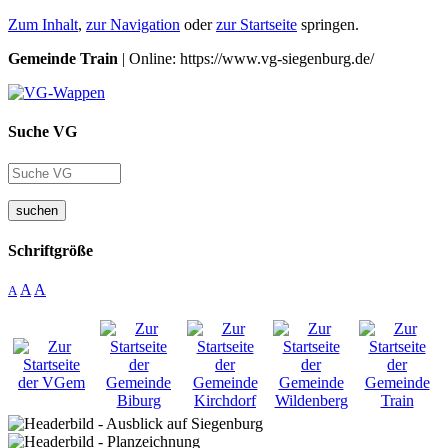
Zum Inhalt
,
zur Navigation
oder
zur Startseite
springen.
Gemeinde Train
| Online: https://www.vg-siegenburg.de/
Suche VG
suchen
Schriftgröße
A
A
A