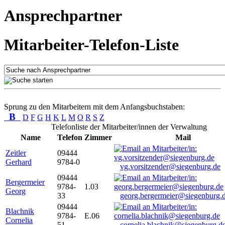
Ansprechpartner
Mitarbeiter-Telefon-Liste
Sprung zu den Mitarbeitern mit dem Anfangsbuchstaben:
B
D
F
G
H
K
L
M
O
R
S
Z
Telefonliste der Mitarbeiter/innen der Verwaltung
Name
Telefon
Zimmer
Mail
Zeitler
09444
Gerhard
9784-0
vg.vorsitzender@siegenburg.de
09444
Bergermeier
9784-
1.03
Georg
33
georg.bergermeier@siegenburg.
09444
Blachnik
9784-
E.06
Cornelia
51
cornelia.blachnik@siegenburg.d