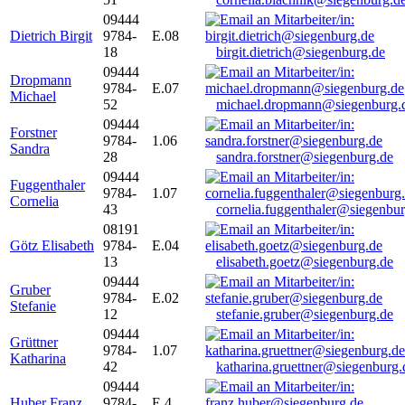
09444
Dietrich Birgit
9784-
E.08
18
birgit.dietrich@siegenburg.de
09444
Dropmann
9784-
E.07
Michael
52
michael.dropmann@siegenburg.
09444
Forstner
9784-
1.06
Sandra
28
sandra.forstner@siegenburg.de
09444
Fuggenthaler
9784-
1.07
Cornelia
43
cornelia.fuggenthaler@siegenbu
08191
Götz Elisabeth
9784-
E.04
13
elisabeth.goetz@siegenburg.de
09444
Gruber
9784-
E.02
Stefanie
12
stefanie.gruber@siegenburg.de
09444
Grüttner
9784-
1.07
Katharina
42
katharina.gruettner@siegenburg.
09444
Huber Franz
9784-
E 4