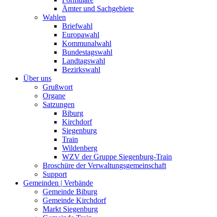
Ämter und Sachgebiete
Wahlen
Briefwahl
Europawahl
Kommunalwahl
Bundestagswahl
Landtagswahl
Bezirkswahl
Über uns
Grußwort
Organe
Satzungen
Biburg
Kirchdorf
Siegenburg
Train
Wildenberg
WZV der Gruppe Siegenburg-Train
Broschüre der Verwaltungsgemeinschaft
Support
Gemeinden | Verbände
Gemeinde Biburg
Gemeinde Kirchdorf
Markt Siegenburg