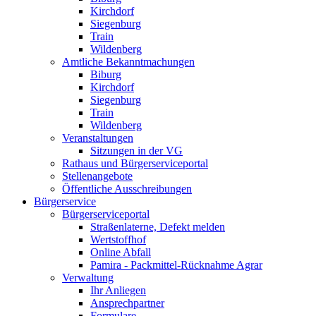
Kirchdorf
Siegenburg
Train
Wildenberg
Amtliche Bekanntmachungen
Biburg
Kirchdorf
Siegenburg
Train
Wildenberg
Veranstaltungen
Sitzungen in der VG
Rathaus und Bürgerserviceportal
Stellenangebote
Öffentliche Ausschreibungen
Bürgerservice
Bürgerserviceportal
Straßenlaterne, Defekt melden
Wertstoffhof
Online Abfall
Pamira - Packmittel-Rücknahme Agrar
Verwaltung
Ihr Anliegen
Ansprechpartner
Formulare