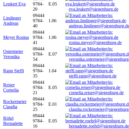
Leukert Eva
9784-
E.05
20
eva.leukert@siegenburg.de
09444
Lindinger
9784-
1.06
Andreas
40
andreas.lindinger@siegenburg.d
09444
Meyer Rosina
9784-
1.06
41
rosina.meyer@siegenburg.de
09444
Ostermeier
9784-
E.07
Veronika
54
veronika.ostermeier@siegenburg
09444
Rapp Steffi
9784-
1.04
35
steffi.rapp@siegenburg.de
09444
Reiser
9784-
E.05
Cornelia
21
cornelia.reiser@siegenburg.de
09444
Rockermeier
9784-
E.01
Claudia
25
claudia.rockermeier@siegenburg
09444
Röhrl
9784-
E.05
Bernadette
16
bernadette.roehrl@siegenburg.de