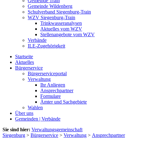
Gemeinde Train
Gemeinde Wildenberg
Schulverband Siegenburg-Train
WZV Siegenburg-Train
Trinkwasseranalysen
Aktuelles vom WZV
Stellenangebote vom WZV
Verbände
ILE-Zugehörigkeit
Startseite
Aktuelles
Bürgerservice
Bürgerserviceportal
Verwaltung
Ihr Anliegen
Ansprechpartner
Formulare
Ämter und Sachgebiete
Wahlen
Über uns
Gemeinden | Verbände
Sie sind hier:
Verwaltungsgemeinschaft
Siegenburg
>
Bürgerservice
>
Verwaltung
>
Ansprechpartner