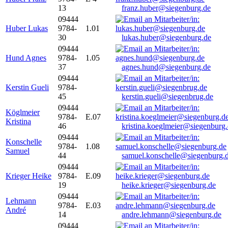
13
franz.huber@siegenburg.de
09444
Huber Lukas
9784-
1.01
30
lukas.huber@siegenburg.de
09444
Hund Agnes
9784-
1.05
37
agnes.hund@siegenburg.de
09444
Kerstin Gueli
9784-
45
kerstin.gueli@siegenbrug.de
09444
Köglmeier
9784-
E.07
Kristina
46
kristina.koeglmeier@siegenburg
09444
Konschelle
9784-
1.08
Samuel
44
samuel.konschelle@siegenburg.
09444
Krieger Heike
9784-
E.09
19
heike.krieger@siegenburg.de
09444
Lehmann
9784-
E.03
André
14
andre.lehmann@siegenburg.de
09444