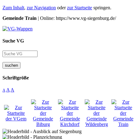
Zum Inhalt
,
zur Navigation
oder
zur Startseite
springen.
Gemeinde Train
| Online: https://www.vg-siegenburg.de/
Suche VG
suchen
Schriftgröße
A
A
A