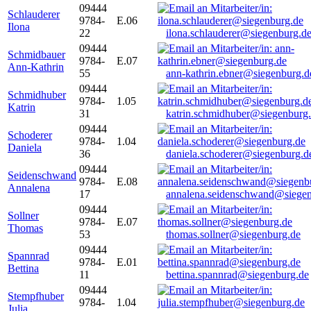
09444
Schlauderer
9784-
E.06
Ilona
22
ilona.schlauderer@siegenburg.d
09444
Schmidbauer
9784-
E.07
Ann-Kathrin
55
ann-kathrin.ebner@siegenburg.d
09444
Schmidhuber
9784-
1.05
Katrin
31
katrin.schmidhuber@siegenburg
09444
Schoderer
9784-
1.04
Daniela
36
daniela.schoderer@siegenburg.d
09444
Seidenschwand
9784-
E.08
Annalena
17
annalena.seidenschwand@siegen
09444
Sollner
9784-
E.07
Thomas
53
thomas.sollner@siegenburg.de
09444
Spannrad
9784-
E.01
Bettina
11
bettina.spannrad@siegenburg.de
09444
Stempfhuber
9784-
1.04
Julia