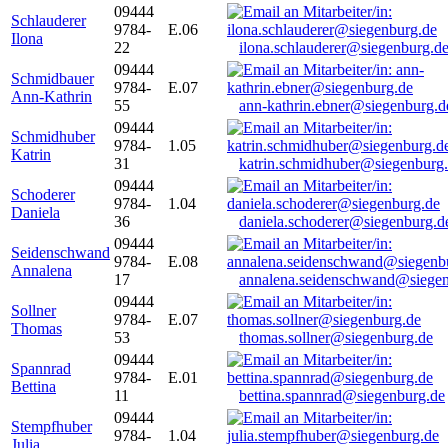
09444
Schlauderer
9784-
E.06
Ilona
22
ilona.schlauderer@siegenburg.d
09444
Schmidbauer
9784-
E.07
Ann-Kathrin
55
ann-kathrin.ebner@siegenburg.d
09444
Schmidhuber
9784-
1.05
Katrin
31
katrin.schmidhuber@siegenburg
09444
Schoderer
9784-
1.04
Daniela
36
daniela.schoderer@siegenburg.d
09444
Seidenschwand
9784-
E.08
Annalena
17
annalena.seidenschwand@siegen
09444
Sollner
9784-
E.07
Thomas
53
thomas.sollner@siegenburg.de
09444
Spannrad
9784-
E.01
Bettina
11
bettina.spannrad@siegenburg.de
09444
Stempfhuber
9784-
1.04
Julia