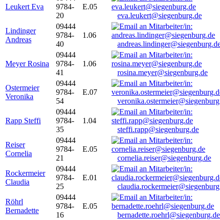
Leukert Eva
9784-
E.05
20
eva.leukert@siegenburg.de
09444
Lindinger
9784-
1.06
Andreas
40
andreas.lindinger@siegenburg.d
09444
Meyer Rosina
9784-
1.06
41
rosina.meyer@siegenburg.de
09444
Ostermeier
9784-
E.07
Veronika
54
veronika.ostermeier@siegenburg
09444
Rapp Steffi
9784-
1.04
35
steffi.rapp@siegenburg.de
09444
Reiser
9784-
E.05
Cornelia
21
cornelia.reiser@siegenburg.de
09444
Rockermeier
9784-
E.01
Claudia
25
claudia.rockermeier@siegenburg
09444
Röhrl
9784-
E.05
Bernadette
16
bernadette.roehrl@siegenburg.de