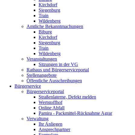
Kirchdorf
Siegenburg
Train
Wildenberg
Amtliche Bekanntmachungen
Biburg
Kirchdorf
Siegenburg
Train
Wildenberg
Veranstaltungen
Sitzungen in der VG
Rathaus und Bürgerserviceportal
Stellenangebote
Öffentliche Ausschreibungen
Bürgerservice
Bürgerserviceportal
Straßenlaterne, Defekt melden
Wertstoffhof
Online Abfall
Pamira - Packmittel-Rücknahme Agrar
Verwaltung
Ihr Anliegen
Ansprechpartner
Formulare