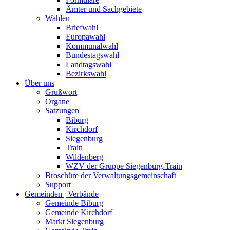
Ämter und Sachgebiete
Wahlen
Briefwahl
Europawahl
Kommunalwahl
Bundestagswahl
Landtagswahl
Bezirkswahl
Über uns
Grußwort
Organe
Satzungen
Biburg
Kirchdorf
Siegenburg
Train
Wildenberg
WZV der Gruppe Siegenburg-Train
Broschüre der Verwaltungsgemeinschaft
Support
Gemeinden | Verbände
Gemeinde Biburg
Gemeinde Kirchdorf
Markt Siegenburg