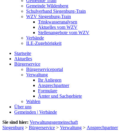
Gemeinde Train
Gemeinde Wildenberg
Schulverband Siegenburg-Train
WZV Siegenburg-Train
Trinkwasseranalysen
Aktuelles vom WZV
Stellenangebote vom WZV
Verbände
ILE-Zugehörigkeit
Startseite
Aktuelles
Bürgerservice
Bürgerserviceportal
Verwaltung
Ihr Anliegen
Ansprechpartner
Formulare
Ämter und Sachgebiete
Wahlen
Über uns
Gemeinden | Verbände
Sie sind hier:
Verwaltungsgemeinschaft
Siegenburg
>
Bürgerservice
>
Verwaltung
>
Ansprechpartner