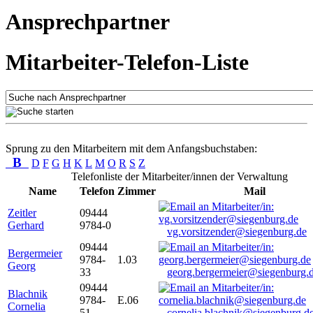
Ansprechpartner
Mitarbeiter-Telefon-Liste
Sprung zu den Mitarbeitern mit dem Anfangsbuchstaben:
B
D
F
G
H
K
L
M
O
R
S
Z
Telefonliste der Mitarbeiter/innen der Verwaltung
Name
Telefon
Zimmer
Mail
Zeitler
09444
Gerhard
9784-0
vg.vorsitzender@siegenburg.de
09444
Bergermeier
9784-
1.03
Georg
33
georg.bergermeier@siegenburg.
09444
Blachnik
9784-
E.06
Cornelia
51
cornelia.blachnik@siegenburg.d