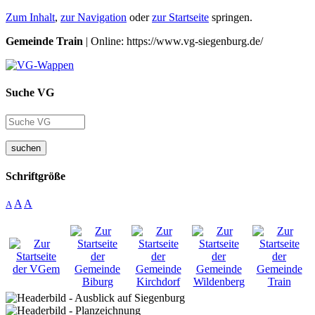
Zum Inhalt
,
zur Navigation
oder
zur Startseite
springen.
Gemeinde Train
| Online: https://www.vg-siegenburg.de/
Suche VG
suchen
Schriftgröße
A
A
A