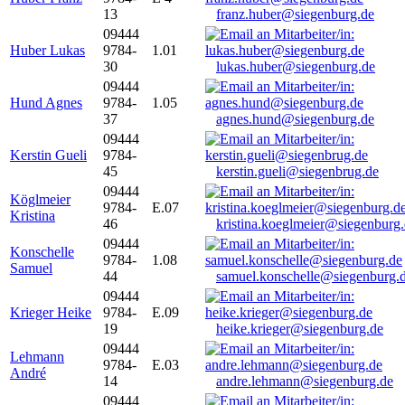
13
franz.huber@siegenburg.de
09444
Huber Lukas
9784-
1.01
30
lukas.huber@siegenburg.de
09444
Hund Agnes
9784-
1.05
37
agnes.hund@siegenburg.de
09444
Kerstin Gueli
9784-
45
kerstin.gueli@siegenbrug.de
09444
Köglmeier
9784-
E.07
Kristina
46
kristina.koeglmeier@siegenburg
09444
Konschelle
9784-
1.08
Samuel
44
samuel.konschelle@siegenburg.
09444
Krieger Heike
9784-
E.09
19
heike.krieger@siegenburg.de
09444
Lehmann
9784-
E.03
André
14
andre.lehmann@siegenburg.de
09444