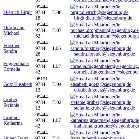
09444
Dietrich Birgit
9784-
E.08
18
birgit.dietrich@siegenburg.de
09444
Dropmann
9784-
E.07
Michael
52
michael.dropmann@siegenburg.
09444
Forstner
9784-
1.06
Sandra
28
sandra.forstner@siegenburg.de
09444
Fuggenthaler
9784-
1.07
Cornelia
43
cornelia.fuggenthaler@siegenbu
08191
Götz Elisabeth
9784-
E.04
13
elisabeth.goetz@siegenburg.de
09444
Gruber
9784-
E.02
Stefanie
12
stefanie.gruber@siegenburg.de
09444
Grüttner
9784-
1.07
Katharina
42
katharina.gruettner@siegenburg.
09444
Huber Franz
9784-
E 4