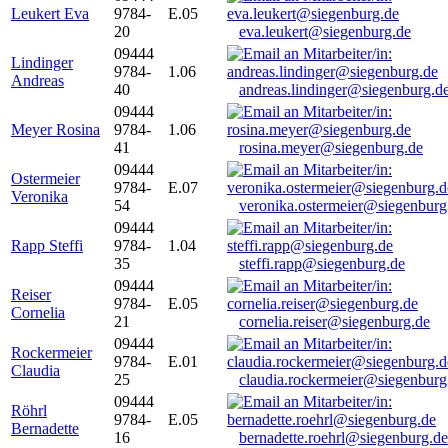
Leukert Eva
9784-
E.05
20
eva.leukert@siegenburg.de
09444
Lindinger
9784-
1.06
Andreas
40
andreas.lindinger@siegenburg.d
09444
Meyer Rosina
9784-
1.06
41
rosina.meyer@siegenburg.de
09444
Ostermeier
9784-
E.07
Veronika
54
veronika.ostermeier@siegenburg
09444
Rapp Steffi
9784-
1.04
35
steffi.rapp@siegenburg.de
09444
Reiser
9784-
E.05
Cornelia
21
cornelia.reiser@siegenburg.de
09444
Rockermeier
9784-
E.01
Claudia
25
claudia.rockermeier@siegenburg
09444
Röhrl
9784-
E.05
Bernadette
16
bernadette.roehrl@siegenburg.de