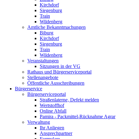
Kirchdorf
Siegenburg
Train
Wildenberg
Amtliche Bekanntmachungen
Biburg
Kirchdorf
Siegenburg
Train
Wildenberg
Veranstaltungen
Sitzungen in der VG
Rathaus und Bürgerserviceportal
Stellenangebote
Öffentliche Ausschreibungen
Bürgerservice
Bürgerserviceportal
Straßenlaterne, Defekt melden
Wertstoffhof
Online Abfall
Pamira - Packmittel-Rücknahme Agrar
Verwaltung
Ihr Anliegen
Ansprechpartner
Formulare