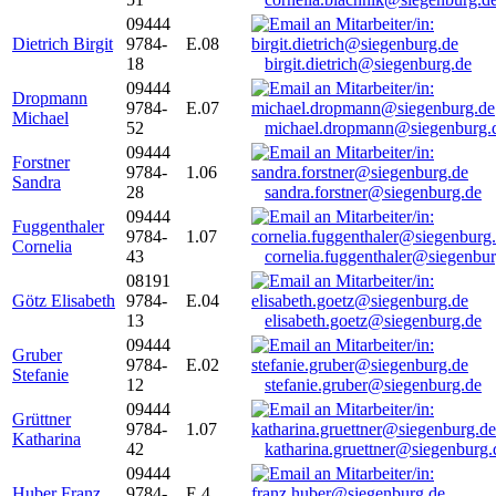
09444
Dietrich Birgit
9784-
E.08
18
birgit.dietrich@siegenburg.de
09444
Dropmann
9784-
E.07
Michael
52
michael.dropmann@siegenburg.
09444
Forstner
9784-
1.06
Sandra
28
sandra.forstner@siegenburg.de
09444
Fuggenthaler
9784-
1.07
Cornelia
43
cornelia.fuggenthaler@siegenbu
08191
Götz Elisabeth
9784-
E.04
13
elisabeth.goetz@siegenburg.de
09444
Gruber
9784-
E.02
Stefanie
12
stefanie.gruber@siegenburg.de
09444
Grüttner
9784-
1.07
Katharina
42
katharina.gruettner@siegenburg.
09444
Huber Franz
9784-
E 4