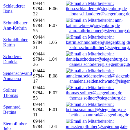
09444
Schlauderer
9784-
E.06
Ilona
22
ilona.schlauderer@siegenburg.d
09444
Schmidbauer
9784-
E.07
Ann-Kathrin
55
ann-kathrin.ebner@siegenburg.d
09444
Schmidhuber
9784-
1.05
Katrin
31
katrin.schmidhuber@siegenburg
09444
Schoderer
9784-
1.04
Daniela
36
daniela.schoderer@siegenburg.d
09444
Seidenschwand
9784-
E.08
Annalena
17
annalena.seidenschwand@siegen
09444
Sollner
9784-
E.07
Thomas
53
thomas.sollner@siegenburg.de
09444
Spannrad
9784-
E.01
Bettina
11
bettina.spannrad@siegenburg.de
09444
Stempfhuber
9784-
1.04
Julia