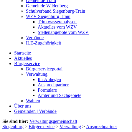
Gemeinde Train
Gemeinde Wildenberg
Schulverband Siegenburg-Train
WZV Siegenburg-Train
Trinkwasseranalysen
Aktuelles vom WZV
Stellenangebote vom WZV
Verbände
ILE-Zugehörigkeit
Startseite
Aktuelles
Bürgerservice
Bürgerserviceportal
Verwaltung
Ihr Anliegen
Ansprechpartner
Formulare
Ämter und Sachgebiete
Wahlen
Über uns
Gemeinden | Verbände
Sie sind hier:
Verwaltungsgemeinschaft
Siegenburg
>
Bürgerservice
>
Verwaltung
>
Ansprechpartner