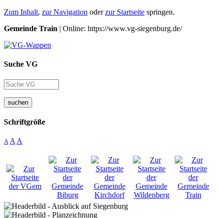
Zum Inhalt
,
zur Navigation
oder
zur Startseite
springen.
Gemeinde Train
| Online: https://www.vg-siegenburg.de/
Suche VG
suchen
Schriftgröße
A
A
A