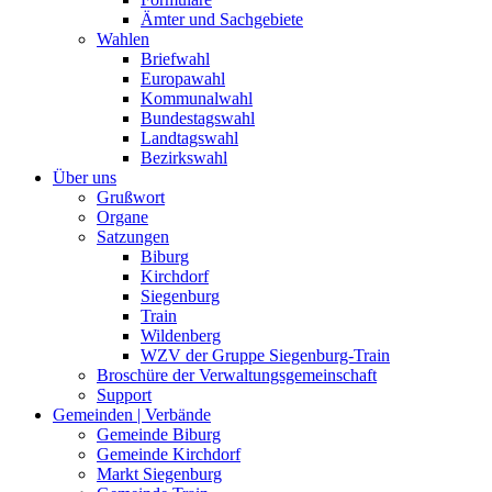
Ämter und Sachgebiete
Wahlen
Briefwahl
Europawahl
Kommunalwahl
Bundestagswahl
Landtagswahl
Bezirkswahl
Über uns
Grußwort
Organe
Satzungen
Biburg
Kirchdorf
Siegenburg
Train
Wildenberg
WZV der Gruppe Siegenburg-Train
Broschüre der Verwaltungsgemeinschaft
Support
Gemeinden | Verbände
Gemeinde Biburg
Gemeinde Kirchdorf
Markt Siegenburg