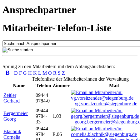
Ansprechpartner
Mitarbeiter-Telefon-Liste
Sprung zu den Mitarbeitern mit dem Anfangsbuchstaben:
B
D
F
G
H
K
L
M
O
R
S
Z
Telefonliste der Mitarbeiter/innen der Verwaltung
Name
Telefon
Zimmer
Mail
Zeitler
09444
Gerhard
9784-0
vg.vorsitzender@siegenburg.de
09444
Bergermeier
9784-
1.03
Georg
33
georg.bergermeier@siegenburg.
09444
Blachnik
9784-
E.06
Cornelia
51
cornelia.blachnik@siegenburg.d