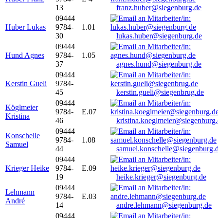
13
franz.huber@siegenburg.de
09444
Huber Lukas
9784-
1.01
30
lukas.huber@siegenburg.de
09444
Hund Agnes
9784-
1.05
37
agnes.hund@siegenburg.de
09444
Kerstin Gueli
9784-
45
kerstin.gueli@siegenbrug.de
09444
Köglmeier
9784-
E.07
Kristina
46
kristina.koeglmeier@siegenburg
09444
Konschelle
9784-
1.08
Samuel
44
samuel.konschelle@siegenburg.
09444
Krieger Heike
9784-
E.09
19
heike.krieger@siegenburg.de
09444
Lehmann
9784-
E.03
André
14
andre.lehmann@siegenburg.de
09444