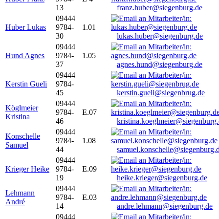
13
franz.huber@siegenburg.de
09444
Huber Lukas
9784-
1.01
30
lukas.huber@siegenburg.de
09444
Hund Agnes
9784-
1.05
37
agnes.hund@siegenburg.de
09444
Kerstin Gueli
9784-
45
kerstin.gueli@siegenbrug.de
09444
Köglmeier
9784-
E.07
Kristina
46
kristina.koeglmeier@siegenburg
09444
Konschelle
9784-
1.08
Samuel
44
samuel.konschelle@siegenburg.
09444
Krieger Heike
9784-
E.09
19
heike.krieger@siegenburg.de
09444
Lehmann
9784-
E.03
André
14
andre.lehmann@siegenburg.de
09444