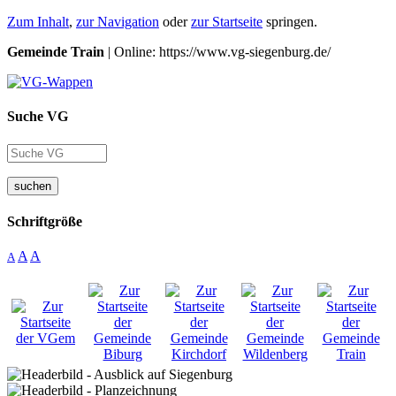
Zum Inhalt
,
zur Navigation
oder
zur Startseite
springen.
Gemeinde Train
| Online: https://www.vg-siegenburg.de/
Suche VG
suchen
Schriftgröße
A
A
A