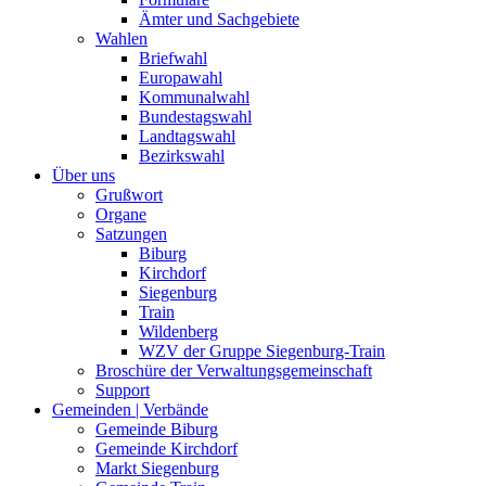
Ämter und Sachgebiete
Wahlen
Briefwahl
Europawahl
Kommunalwahl
Bundestagswahl
Landtagswahl
Bezirkswahl
Über uns
Grußwort
Organe
Satzungen
Biburg
Kirchdorf
Siegenburg
Train
Wildenberg
WZV der Gruppe Siegenburg-Train
Broschüre der Verwaltungsgemeinschaft
Support
Gemeinden | Verbände
Gemeinde Biburg
Gemeinde Kirchdorf
Markt Siegenburg