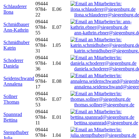
09444
Schlauderer
9784-
E.06
Ilona
22
ilona.schlauderer@siegenburg.d
09444
Schmidbauer
9784-
E.07
Ann-Kathrin
55
ann-kathrin.ebner@siegenburg.d
09444
Schmidhuber
9784-
1.05
Katrin
31
katrin.schmidhuber@siegenburg
09444
Schoderer
9784-
1.04
Daniela
36
daniela.schoderer@siegenburg.d
09444
Seidenschwand
9784-
E.08
Annalena
17
annalena.seidenschwand@siegen
09444
Sollner
9784-
E.07
Thomas
53
thomas.sollner@siegenburg.de
09444
Spannrad
9784-
E.01
Bettina
11
bettina.spannrad@siegenburg.de
09444
Stempfhuber
9784-
1.04
Julia