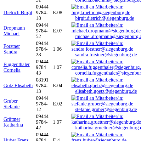
09444
Dietrich Birgit
9784-
E.08
18
birgit.dietrich@siegenburg.de
09444
Dropmann
9784-
E.07
Michael
52
michael.dropmann@siegenburg.
09444
Forstner
9784-
1.06
Sandra
28
sandra.forstner@siegenburg.de
09444
Fuggenthaler
9784-
1.07
Cornelia
43
cornelia.fuggenthaler@siegenbu
08191
Götz Elisabeth
9784-
E.04
13
elisabeth.goetz@siegenburg.de
09444
Gruber
9784-
E.02
Stefanie
12
stefanie.gruber@siegenburg.de
09444
Grüttner
9784-
1.07
Katharina
42
katharina.gruettner@siegenburg.
09444
Huber Franz
9784-
E 4