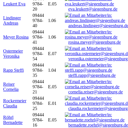
Leukert Eva
9784-
E.05
20
eva.leukert@siegenburg.de
09444
Lindinger
9784-
1.06
Andreas
40
andreas.lindinger@siegenburg.d
09444
Meyer Rosina
9784-
1.06
41
rosina.meyer@siegenburg.de
09444
Ostermeier
9784-
E.07
Veronika
54
veronika.ostermeier@siegenburg
09444
Rapp Steffi
9784-
1.04
35
steffi.rapp@siegenburg.de
09444
Reiser
9784-
E.05
Cornelia
21
cornelia.reiser@siegenburg.de
09444
Rockermeier
9784-
E.01
Claudia
25
claudia.rockermeier@siegenburg
09444
Röhrl
9784-
E.05
Bernadette
16
bernadette.roehrl@siegenburg.de