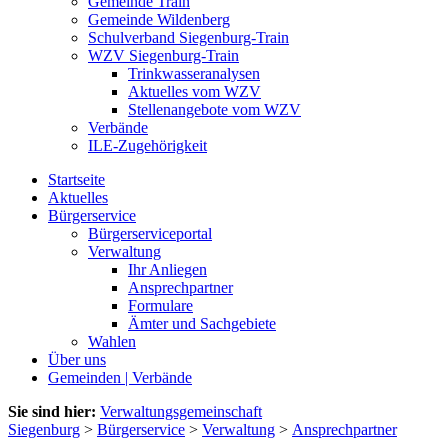
Gemeinde Train
Gemeinde Wildenberg
Schulverband Siegenburg-Train
WZV Siegenburg-Train
Trinkwasseranalysen
Aktuelles vom WZV
Stellenangebote vom WZV
Verbände
ILE-Zugehörigkeit
Startseite
Aktuelles
Bürgerservice
Bürgerserviceportal
Verwaltung
Ihr Anliegen
Ansprechpartner
Formulare
Ämter und Sachgebiete
Wahlen
Über uns
Gemeinden | Verbände
Sie sind hier:
Verwaltungsgemeinschaft
Siegenburg
>
Bürgerservice
>
Verwaltung
>
Ansprechpartner