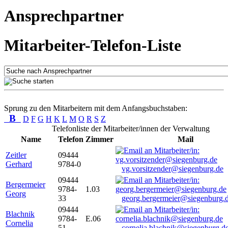
Ansprechpartner
Mitarbeiter-Telefon-Liste
Sprung zu den Mitarbeitern mit dem Anfangsbuchstaben:
B
D
F
G
H
K
L
M
O
R
S
Z
Telefonliste der Mitarbeiter/innen der Verwaltung
Name
Telefon
Zimmer
Mail
Zeitler
09444
Gerhard
9784-0
vg.vorsitzender@siegenburg.de
09444
Bergermeier
9784-
1.03
Georg
33
georg.bergermeier@siegenburg.
09444
Blachnik
9784-
E.06
Cornelia
51
cornelia.blachnik@siegenburg.d