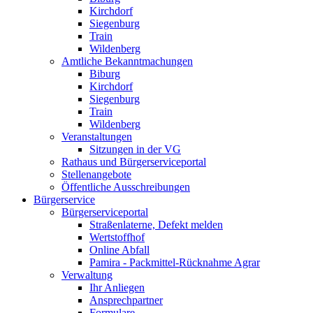
Kirchdorf
Siegenburg
Train
Wildenberg
Amtliche Bekanntmachungen
Biburg
Kirchdorf
Siegenburg
Train
Wildenberg
Veranstaltungen
Sitzungen in der VG
Rathaus und Bürgerserviceportal
Stellenangebote
Öffentliche Ausschreibungen
Bürgerservice
Bürgerserviceportal
Straßenlaterne, Defekt melden
Wertstoffhof
Online Abfall
Pamira - Packmittel-Rücknahme Agrar
Verwaltung
Ihr Anliegen
Ansprechpartner
Formulare