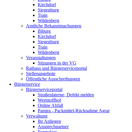
Kirchdorf
Siegenburg
Train
Wildenberg
Amtliche Bekanntmachungen
Biburg
Kirchdorf
Siegenburg
Train
Wildenberg
Veranstaltungen
Sitzungen in der VG
Rathaus und Bürgerserviceportal
Stellenangebote
Öffentliche Ausschreibungen
Bürgerservice
Bürgerserviceportal
Straßenlaterne, Defekt melden
Wertstoffhof
Online Abfall
Pamira - Packmittel-Rücknahme Agrar
Verwaltung
Ihr Anliegen
Ansprechpartner
Formulare