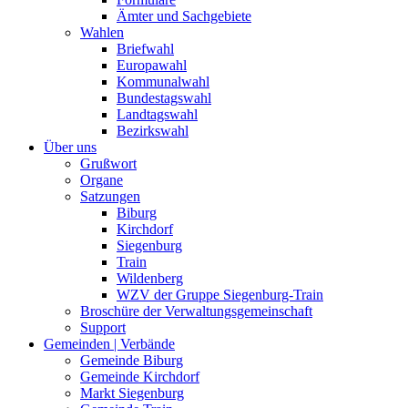
Ämter und Sachgebiete
Wahlen
Briefwahl
Europawahl
Kommunalwahl
Bundestagswahl
Landtagswahl
Bezirkswahl
Über uns
Grußwort
Organe
Satzungen
Biburg
Kirchdorf
Siegenburg
Train
Wildenberg
WZV der Gruppe Siegenburg-Train
Broschüre der Verwaltungsgemeinschaft
Support
Gemeinden | Verbände
Gemeinde Biburg
Gemeinde Kirchdorf
Markt Siegenburg