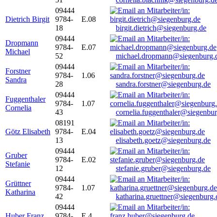
09444
Dietrich Birgit
9784-
E.08
18
birgit.dietrich@siegenburg.de
09444
Dropmann
9784-
E.07
Michael
52
michael.dropmann@siegenburg.
09444
Forstner
9784-
1.06
Sandra
28
sandra.forstner@siegenburg.de
09444
Fuggenthaler
9784-
1.07
Cornelia
43
cornelia.fuggenthaler@siegenbu
08191
Götz Elisabeth
9784-
E.04
13
elisabeth.goetz@siegenburg.de
09444
Gruber
9784-
E.02
Stefanie
12
stefanie.gruber@siegenburg.de
09444
Grüttner
9784-
1.07
Katharina
42
katharina.gruettner@siegenburg.
09444
Huber Franz
9784-
E 4