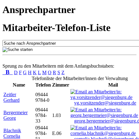
Ansprechpartner
Mitarbeiter-Telefon-Liste
Sprung zu den Mitarbeitern mit dem Anfangsbuchstaben:
B
D
F
G
H
K
L
M
O
R
S
Z
Telefonliste der Mitarbeiter/innen der Verwaltung
Name
Telefon
Zimmer
Mail
Zeitler
09444
Gerhard
9784-0
vg.vorsitzender@siegenburg.de
09444
Bergermeier
9784-
1.03
Georg
33
georg.bergermeier@siegenburg.
09444
Blachnik
9784-
E.06
Cornelia
51
cornelia.blachnik@siegenburg.d