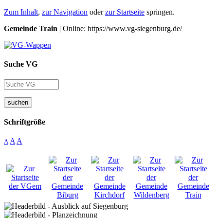
Zum Inhalt
,
zur Navigation
oder
zur Startseite
springen.
Gemeinde Train
| Online: https://www.vg-siegenburg.de/
Suche VG
suchen
Schriftgröße
A
A
A