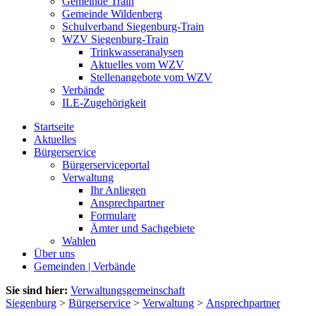
Gemeinde Train
Gemeinde Wildenberg
Schulverband Siegenburg-Train
WZV Siegenburg-Train
Trinkwasseranalysen
Aktuelles vom WZV
Stellenangebote vom WZV
Verbände
ILE-Zugehörigkeit
Startseite
Aktuelles
Bürgerservice
Bürgerserviceportal
Verwaltung
Ihr Anliegen
Ansprechpartner
Formulare
Ämter und Sachgebiete
Wahlen
Über uns
Gemeinden | Verbände
Sie sind hier:
Verwaltungsgemeinschaft
Siegenburg
>
Bürgerservice
>
Verwaltung
>
Ansprechpartner