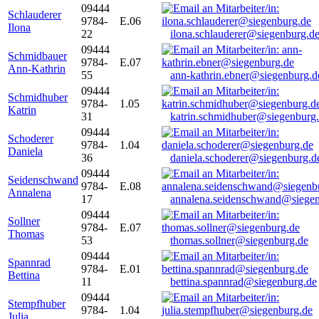
09444
Schlauderer
9784-
E.06
Ilona
22
ilona.schlauderer@siegenburg.d
09444
Schmidbauer
9784-
E.07
Ann-Kathrin
55
ann-kathrin.ebner@siegenburg.d
09444
Schmidhuber
9784-
1.05
Katrin
31
katrin.schmidhuber@siegenburg
09444
Schoderer
9784-
1.04
Daniela
36
daniela.schoderer@siegenburg.d
09444
Seidenschwand
9784-
E.08
Annalena
17
annalena.seidenschwand@siegen
09444
Sollner
9784-
E.07
Thomas
53
thomas.sollner@siegenburg.de
09444
Spannrad
9784-
E.01
Bettina
11
bettina.spannrad@siegenburg.de
09444
Stempfhuber
9784-
1.04
Julia