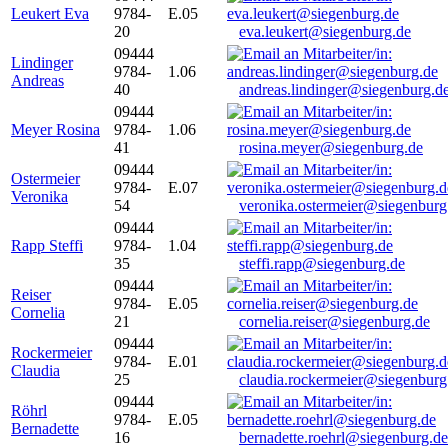
Leukert Eva
9784-
E.05
20
eva.leukert@siegenburg.de
09444
Lindinger
9784-
1.06
Andreas
40
andreas.lindinger@siegenburg.d
09444
Meyer Rosina
9784-
1.06
41
rosina.meyer@siegenburg.de
09444
Ostermeier
9784-
E.07
Veronika
54
veronika.ostermeier@siegenburg
09444
Rapp Steffi
9784-
1.04
35
steffi.rapp@siegenburg.de
09444
Reiser
9784-
E.05
Cornelia
21
cornelia.reiser@siegenburg.de
09444
Rockermeier
9784-
E.01
Claudia
25
claudia.rockermeier@siegenburg
09444
Röhrl
9784-
E.05
Bernadette
16
bernadette.roehrl@siegenburg.de