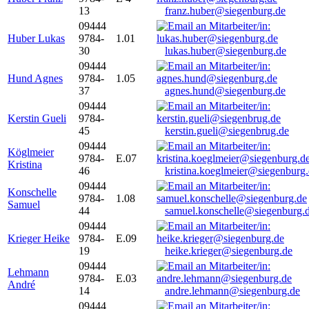
13
franz.huber@siegenburg.de
09444
Huber Lukas
9784-
1.01
30
lukas.huber@siegenburg.de
09444
Hund Agnes
9784-
1.05
37
agnes.hund@siegenburg.de
09444
Kerstin Gueli
9784-
45
kerstin.gueli@siegenbrug.de
09444
Köglmeier
9784-
E.07
Kristina
46
kristina.koeglmeier@siegenburg
09444
Konschelle
9784-
1.08
Samuel
44
samuel.konschelle@siegenburg.
09444
Krieger Heike
9784-
E.09
19
heike.krieger@siegenburg.de
09444
Lehmann
9784-
E.03
André
14
andre.lehmann@siegenburg.de
09444