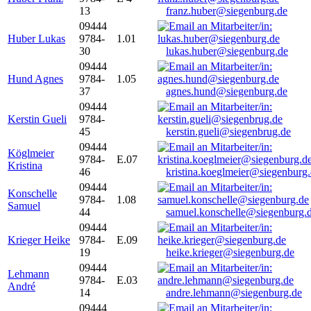
13
franz.huber@siegenburg.de
09444
Huber Lukas
9784-
1.01
30
lukas.huber@siegenburg.de
09444
Hund Agnes
9784-
1.05
37
agnes.hund@siegenburg.de
09444
Kerstin Gueli
9784-
45
kerstin.gueli@siegenbrug.de
09444
Köglmeier
9784-
E.07
Kristina
46
kristina.koeglmeier@siegenburg
09444
Konschelle
9784-
1.08
Samuel
44
samuel.konschelle@siegenburg.
09444
Krieger Heike
9784-
E.09
19
heike.krieger@siegenburg.de
09444
Lehmann
9784-
E.03
André
14
andre.lehmann@siegenburg.de
09444