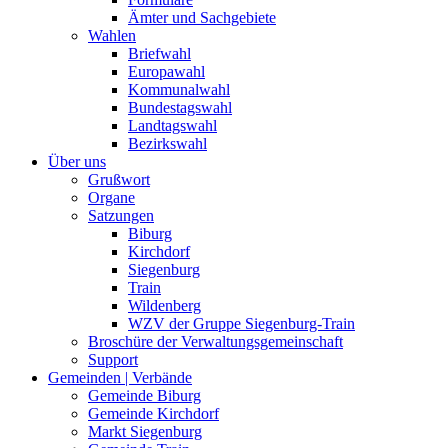
Ämter und Sachgebiete
Wahlen
Briefwahl
Europawahl
Kommunalwahl
Bundestagswahl
Landtagswahl
Bezirkswahl
Über uns
Grußwort
Organe
Satzungen
Biburg
Kirchdorf
Siegenburg
Train
Wildenberg
WZV der Gruppe Siegenburg-Train
Broschüre der Verwaltungsgemeinschaft
Support
Gemeinden | Verbände
Gemeinde Biburg
Gemeinde Kirchdorf
Markt Siegenburg