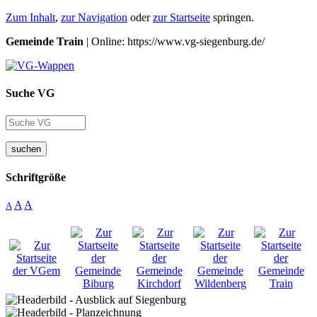
Zum Inhalt
,
zur Navigation
oder
zur Startseite
springen.
Gemeinde Train
| Online: https://www.vg-siegenburg.de/
Suche VG
suchen
Schriftgröße
A
A
A