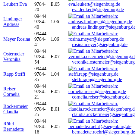
Leukert Eva
9784-
E.05
20
eva.leukert@siegenburg.de
09444
Lindinger
9784-
1.06
Andreas
40
andreas.lindinger@siegenburg.d
09444
Meyer Rosina
9784-
1.06
41
rosina.meyer@siegenburg.de
09444
Ostermeier
9784-
E.07
Veronika
54
veronika.ostermeier@siegenburg
09444
Rapp Steffi
9784-
1.04
35
steffi.rapp@siegenburg.de
09444
Reiser
9784-
E.05
Cornelia
21
cornelia.reiser@siegenburg.de
09444
Rockermeier
9784-
E.01
Claudia
25
claudia.rockermeier@siegenburg
09444
Röhrl
9784-
E.05
Bernadette
16
bernadette.roehrl@siegenburg.de