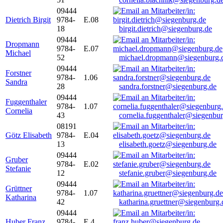
09444
Dietrich Birgit
9784-
E.08
18
birgit.dietrich@siegenburg.de
09444
Dropmann
9784-
E.07
Michael
52
michael.dropmann@siegenburg.
09444
Forstner
9784-
1.06
Sandra
28
sandra.forstner@siegenburg.de
09444
Fuggenthaler
9784-
1.07
Cornelia
43
cornelia.fuggenthaler@siegenbu
08191
Götz Elisabeth
9784-
E.04
13
elisabeth.goetz@siegenburg.de
09444
Gruber
9784-
E.02
Stefanie
12
stefanie.gruber@siegenburg.de
09444
Grüttner
9784-
1.07
Katharina
42
katharina.gruettner@siegenburg.
09444
Huber Franz
9784-
E 4