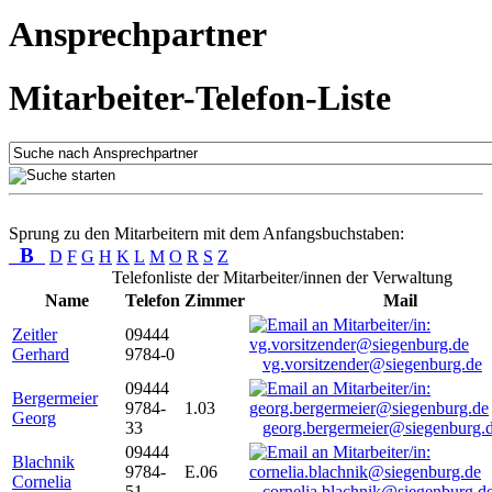
Ansprechpartner
Mitarbeiter-Telefon-Liste
Sprung zu den Mitarbeitern mit dem Anfangsbuchstaben:
B
D
F
G
H
K
L
M
O
R
S
Z
Telefonliste der Mitarbeiter/innen der Verwaltung
Name
Telefon
Zimmer
Mail
Zeitler
09444
Gerhard
9784-0
vg.vorsitzender@siegenburg.de
09444
Bergermeier
9784-
1.03
Georg
33
georg.bergermeier@siegenburg.
09444
Blachnik
9784-
E.06
Cornelia
51
cornelia.blachnik@siegenburg.d