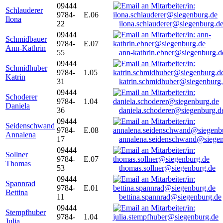
09444
Schlauderer
9784-
E.06
Ilona
22
ilona.schlauderer@siegenburg.d
09444
Schmidbauer
9784-
E.07
Ann-Kathrin
55
ann-kathrin.ebner@siegenburg.d
09444
Schmidhuber
9784-
1.05
Katrin
31
katrin.schmidhuber@siegenburg
09444
Schoderer
9784-
1.04
Daniela
36
daniela.schoderer@siegenburg.d
09444
Seidenschwand
9784-
E.08
Annalena
17
annalena.seidenschwand@siegen
09444
Sollner
9784-
E.07
Thomas
53
thomas.sollner@siegenburg.de
09444
Spannrad
9784-
E.01
Bettina
11
bettina.spannrad@siegenburg.de
09444
Stempfhuber
9784-
1.04
Julia