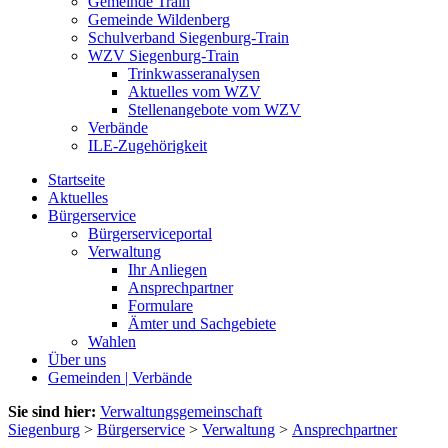
Gemeinde Train
Gemeinde Wildenberg
Schulverband Siegenburg-Train
WZV Siegenburg-Train
Trinkwasseranalysen
Aktuelles vom WZV
Stellenangebote vom WZV
Verbände
ILE-Zugehörigkeit
Startseite
Aktuelles
Bürgerservice
Bürgerserviceportal
Verwaltung
Ihr Anliegen
Ansprechpartner
Formulare
Ämter und Sachgebiete
Wahlen
Über uns
Gemeinden | Verbände
Sie sind hier:
Verwaltungsgemeinschaft
Siegenburg
>
Bürgerservice
>
Verwaltung
>
Ansprechpartner