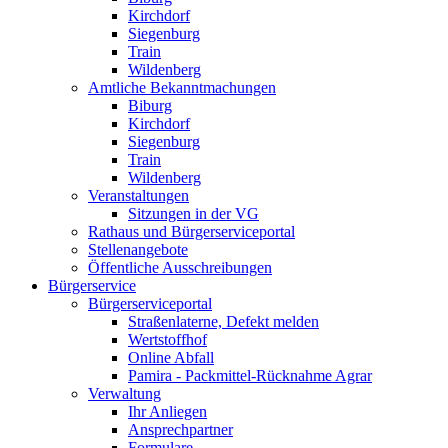
Kirchdorf
Siegenburg
Train
Wildenberg
Amtliche Bekanntmachungen
Biburg
Kirchdorf
Siegenburg
Train
Wildenberg
Veranstaltungen
Sitzungen in der VG
Rathaus und Bürgerserviceportal
Stellenangebote
Öffentliche Ausschreibungen
Bürgerservice
Bürgerserviceportal
Straßenlaterne, Defekt melden
Wertstoffhof
Online Abfall
Pamira - Packmittel-Rücknahme Agrar
Verwaltung
Ihr Anliegen
Ansprechpartner
Formulare