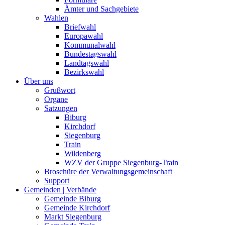
Ämter und Sachgebiete
Wahlen
Briefwahl
Europawahl
Kommunalwahl
Bundestagswahl
Landtagswahl
Bezirkswahl
Über uns
Grußwort
Organe
Satzungen
Biburg
Kirchdorf
Siegenburg
Train
Wildenberg
WZV der Gruppe Siegenburg-Train
Broschüre der Verwaltungsgemeinschaft
Support
Gemeinden | Verbände
Gemeinde Biburg
Gemeinde Kirchdorf
Markt Siegenburg