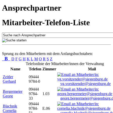
Ansprechpartner
Mitarbeiter-Telefon-Liste
Sprung zu den Mitarbeitern mit dem Anfangsbuchstaben:
B
D
F
G
H
K
L
M
O
R
S
Z
Telefonliste der Mitarbeiter/innen der Verwaltung
Name
Telefon
Zimmer
Mail
Zeitler
09444
Gerhard
9784-0
vg.vorsitzender@siegenburg.de
09444
Bergermeier
9784-
1.03
Georg
33
georg.bergermeier@siegenburg.
09444
Blachnik
9784-
E.06
Cornelia
51
cornelia.blachnik@siegenburg.d