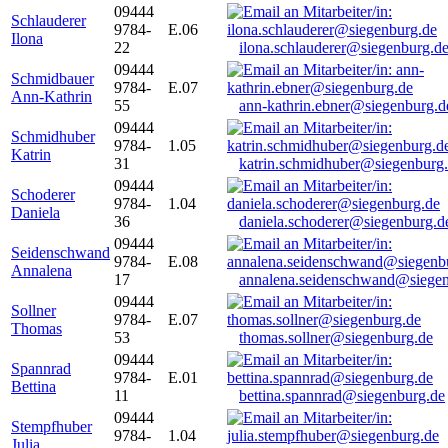
09444
Schlauderer
9784-
E.06
Ilona
22
ilona.schlauderer@siegenburg.d
09444
Schmidbauer
9784-
E.07
Ann-Kathrin
55
ann-kathrin.ebner@siegenburg.d
09444
Schmidhuber
9784-
1.05
Katrin
31
katrin.schmidhuber@siegenburg
09444
Schoderer
9784-
1.04
Daniela
36
daniela.schoderer@siegenburg.d
09444
Seidenschwand
9784-
E.08
Annalena
17
annalena.seidenschwand@siegen
09444
Sollner
9784-
E.07
Thomas
53
thomas.sollner@siegenburg.de
09444
Spannrad
9784-
E.01
Bettina
11
bettina.spannrad@siegenburg.de
09444
Stempfhuber
9784-
1.04
Julia