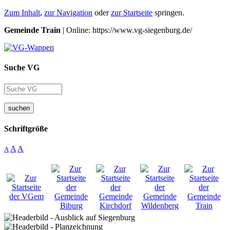
Zum Inhalt
,
zur Navigation
oder
zur Startseite
springen.
Gemeinde Train
| Online: https://www.vg-siegenburg.de/
Suche VG
suchen
Schriftgröße
A
A
A