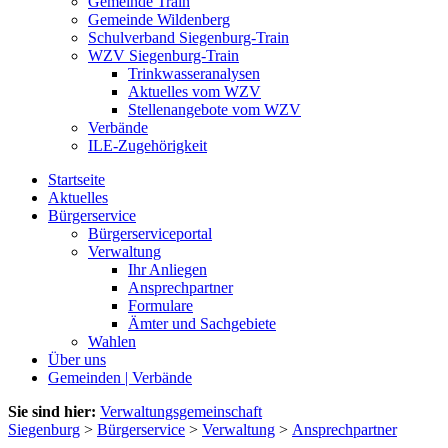
Gemeinde Train
Gemeinde Wildenberg
Schulverband Siegenburg-Train
WZV Siegenburg-Train
Trinkwasseranalysen
Aktuelles vom WZV
Stellenangebote vom WZV
Verbände
ILE-Zugehörigkeit
Startseite
Aktuelles
Bürgerservice
Bürgerserviceportal
Verwaltung
Ihr Anliegen
Ansprechpartner
Formulare
Ämter und Sachgebiete
Wahlen
Über uns
Gemeinden | Verbände
Sie sind hier:
Verwaltungsgemeinschaft
Siegenburg
>
Bürgerservice
>
Verwaltung
>
Ansprechpartner