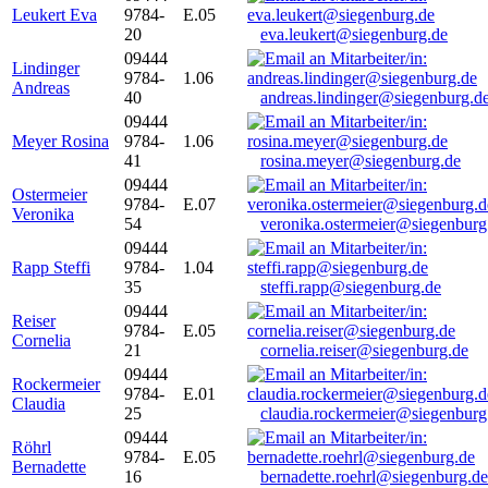
Leukert Eva
9784-
E.05
20
eva.leukert@siegenburg.de
09444
Lindinger
9784-
1.06
Andreas
40
andreas.lindinger@siegenburg.d
09444
Meyer Rosina
9784-
1.06
41
rosina.meyer@siegenburg.de
09444
Ostermeier
9784-
E.07
Veronika
54
veronika.ostermeier@siegenburg
09444
Rapp Steffi
9784-
1.04
35
steffi.rapp@siegenburg.de
09444
Reiser
9784-
E.05
Cornelia
21
cornelia.reiser@siegenburg.de
09444
Rockermeier
9784-
E.01
Claudia
25
claudia.rockermeier@siegenburg
09444
Röhrl
9784-
E.05
Bernadette
16
bernadette.roehrl@siegenburg.de