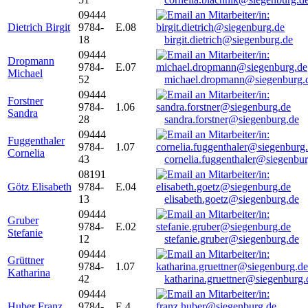
09444
Dietrich Birgit
9784-
E.08
18
birgit.dietrich@siegenburg.de
09444
Dropmann
9784-
E.07
Michael
52
michael.dropmann@siegenburg.
09444
Forstner
9784-
1.06
Sandra
28
sandra.forstner@siegenburg.de
09444
Fuggenthaler
9784-
1.07
Cornelia
43
cornelia.fuggenthaler@siegenbu
08191
Götz Elisabeth
9784-
E.04
13
elisabeth.goetz@siegenburg.de
09444
Gruber
9784-
E.02
Stefanie
12
stefanie.gruber@siegenburg.de
09444
Grüttner
9784-
1.07
Katharina
42
katharina.gruettner@siegenburg.
09444
Huber Franz
9784-
E 4