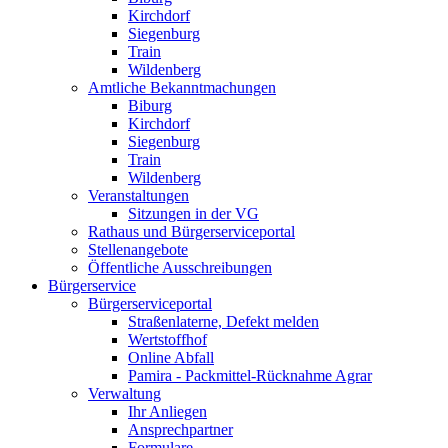
Kirchdorf
Siegenburg
Train
Wildenberg
Amtliche Bekanntmachungen
Biburg
Kirchdorf
Siegenburg
Train
Wildenberg
Veranstaltungen
Sitzungen in der VG
Rathaus und Bürgerserviceportal
Stellenangebote
Öffentliche Ausschreibungen
Bürgerservice
Bürgerserviceportal
Straßenlaterne, Defekt melden
Wertstoffhof
Online Abfall
Pamira - Packmittel-Rücknahme Agrar
Verwaltung
Ihr Anliegen
Ansprechpartner
Formulare