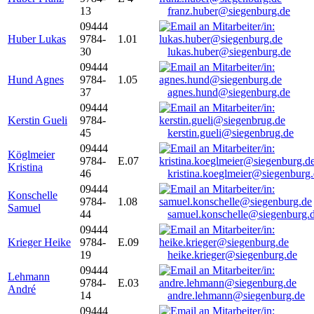
13
franz.huber@siegenburg.de
09444
Huber Lukas
9784-
1.01
30
lukas.huber@siegenburg.de
09444
Hund Agnes
9784-
1.05
37
agnes.hund@siegenburg.de
09444
Kerstin Gueli
9784-
45
kerstin.gueli@siegenbrug.de
09444
Köglmeier
9784-
E.07
Kristina
46
kristina.koeglmeier@siegenburg
09444
Konschelle
9784-
1.08
Samuel
44
samuel.konschelle@siegenburg.
09444
Krieger Heike
9784-
E.09
19
heike.krieger@siegenburg.de
09444
Lehmann
9784-
E.03
André
14
andre.lehmann@siegenburg.de
09444