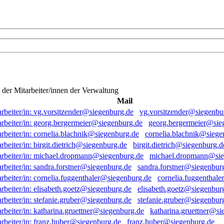
e der Mitarbeiter/innen der Verwaltung
Mail
vg.vorsitzender@siegenbu
georg.bergermeier@sie
cornelia.blachnik@siege
birgit.dietrich@siegenburg.d
michael.dropmann@sie
sandra.forstner@siegenbur
cornelia.fuggenthal
elisabeth.goetz@siegenbur
stefanie.gruber@siegenbur
katharina.gruettner@si
franz.huber@siegenburg.de