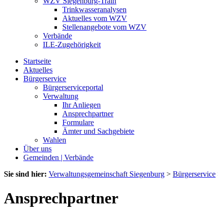
WZV Siegenburg-Train
Trinkwasseranalysen
Aktuelles vom WZV
Stellenangebote vom WZV
Verbände
ILE-Zugehörigkeit
Startseite
Aktuelles
Bürgerservice
Bürgerserviceportal
Verwaltung
Ihr Anliegen
Ansprechpartner
Formulare
Ämter und Sachgebiete
Wahlen
Über uns
Gemeinden | Verbände
Sie sind hier:
Verwaltungsgemeinschaft Siegenburg
>
Bürgerservice
Ansprechpartner