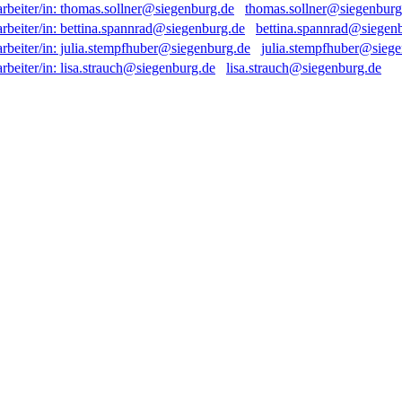
thomas.sollner@siegenburg
bettina.spannrad@siegen
julia.stempfhuber@sieg
lisa.strauch@siegenburg.de