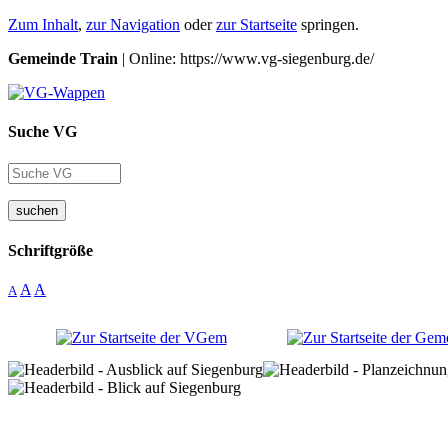
Zum Inhalt
,
zur Navigation
oder
zur Startseite
springen.
Gemeinde Train
| Online: https://www.vg-siegenburg.de/
Suche VG
suchen
Schriftgröße
A
A
A