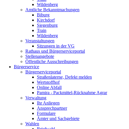
Wildenberg
Amtliche Bekanntmachungen
Biburg
Kirchdorf
Siegenburg
Train
Wildenberg
Veranstaltungen
Sitzungen in der VG
Rathaus und Bürgerserviceportal
Stellenangebote
Öffentliche Ausschreibungen
Bürgerservice
Bürgerserviceportal
Straßenlaterne, Defekt melden
Wertstoffhof
Online Abfall
Pamira - Packmittel-Rücknahme Agrar
Verwaltung
Ihr Anliegen
Ansprechpartner
Formulare
Ämter und Sachgebiete
Wahlen
Briefwahl