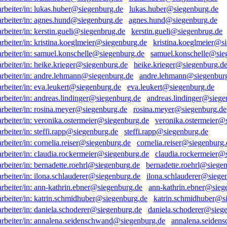
lukas.huber@siegenburg.de
agnes.hund@siegenburg.de
kerstin.gueli@siegenbrug.de
kristina.koeglmeier@s
samuel.konschelle@sie
heike.krieger@siegenburg.d
andre.lehmann@siegenbur
eva.leukert@siegenburg.de
andreas.lindinger@siege
rosina.meyer@siegenburg.de
veronika.ostermeier@
steffi.rapp@siegenburg.de
cornelia.reiser@siegenburg.
claudia.rockermeier@
bernadette.roehrl@siege
ilona.schlauderer@siege
ann-kathrin.ebner@sieg
katrin.schmidhuber@s
daniela.schoderer@sieg
annalena.seiden