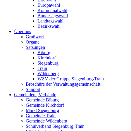
Europawahl
Kommunalwahl
Bundestagswahl
Landtagswahl
Bezirkswahl
Über uns
Grußwort
Organe
Satzungen
Biburg
Kirchdorf
Siegenburg
Train
Wildenberg
WZV der Gruppe Siegenburg-Train
Broschüre der Verwaltungsgemeinschaft
Support
Gemeinden | Verbände
Gemeinde Biburg
Gemeinde Kirchdorf
Markt Siegenburg
Gemeinde Train
Gemeinde Wildenberg
Schulverband Siegenburg-Train