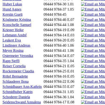
Huber Lukas
09444 9784-30
1.01
Hund Agnes
09444 9784-37
1.05
Kerstin Gueli
09444 9784-45
Köglmeier Kristina
09444 9784-46
E.07
Konschelle Samuel
09444 9784-44
1.08
Krieger Heike
09444 9784-19
E.09
Lehmann André
09444 9784-14
E.03
Leukert Eva
09444 9784-20
E.05
Lindinger Andreas
09444 9784-40
1.06
Meyer Rosina
09444 9784-41
1.06
Ostermeier Veronika
09444 9784-54
E.07
Rapp Steffi
09444 9784-35
1.04
Reiser Cornelia
09444 9784-21
E.05
Rockermeier Claudia
09444 9784-25
E.01
Röhrl Bernadette
09444 9784-16
E.05
Schlauderer Ilona
09444 9784-22
E.06
Schmidbauer Ann-Kathrin
09444 9784-55
E.07
Schmidhuber Katrin
09444 9784-31
1.05
Schoderer Daniela
09444 9784-36
1.04
Seidenschwand Annalena
09444 9784-17
E.08