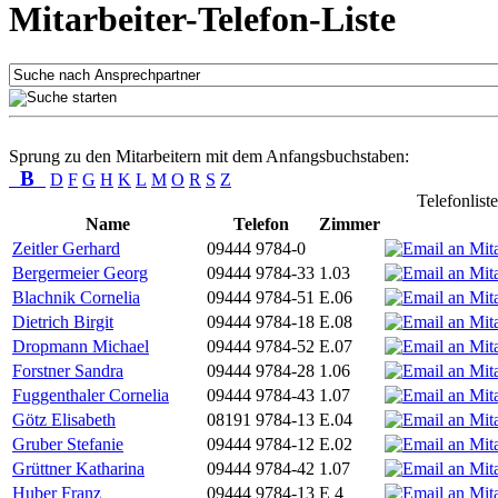
Mitarbeiter-Telefon-Liste
Sprung zu den Mitarbeitern mit dem Anfangsbuchstaben:
B
D
F
G
H
K
L
M
O
R
S
Z
Telefonlist
Name
Telefon
Zimmer
Zeitler Gerhard
09444 9784-0
Bergermeier Georg
09444 9784-33
1.03
Blachnik Cornelia
09444 9784-51
E.06
Dietrich Birgit
09444 9784-18
E.08
Dropmann Michael
09444 9784-52
E.07
Forstner Sandra
09444 9784-28
1.06
Fuggenthaler Cornelia
09444 9784-43
1.07
Götz Elisabeth
08191 9784-13
E.04
Gruber Stefanie
09444 9784-12
E.02
Grüttner Katharina
09444 9784-42
1.07
Huber Franz
09444 9784-13
E 4