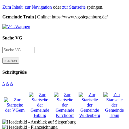
Zum Inhalt
,
zur Navigation
oder
zur Startseite
springen.
Gemeinde Train
| Online: https://www.vg-siegenburg.de/
Suche VG
suchen
Schriftgröße
A
A
A