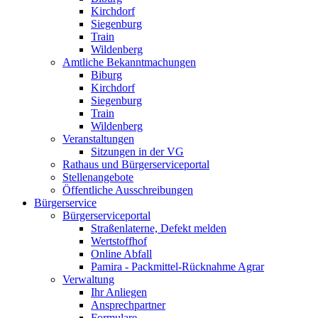
Kirchdorf
Siegenburg
Train
Wildenberg
Amtliche Bekanntmachungen
Biburg
Kirchdorf
Siegenburg
Train
Wildenberg
Veranstaltungen
Sitzungen in der VG
Rathaus und Bürgerserviceportal
Stellenangebote
Öffentliche Ausschreibungen
Bürgerservice
Bürgerserviceportal
Straßenlaterne, Defekt melden
Wertstoffhof
Online Abfall
Pamira - Packmittel-Rücknahme Agrar
Verwaltung
Ihr Anliegen
Ansprechpartner
Formulare