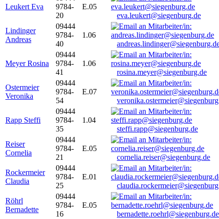
Leukert Eva
9784-
E.05
20
eva.leukert@siegenburg.de
09444
Lindinger
9784-
1.06
Andreas
40
andreas.lindinger@siegenburg.d
09444
Meyer Rosina
9784-
1.06
41
rosina.meyer@siegenburg.de
09444
Ostermeier
9784-
E.07
Veronika
54
veronika.ostermeier@siegenburg
09444
Rapp Steffi
9784-
1.04
35
steffi.rapp@siegenburg.de
09444
Reiser
9784-
E.05
Cornelia
21
cornelia.reiser@siegenburg.de
09444
Rockermeier
9784-
E.01
Claudia
25
claudia.rockermeier@siegenburg
09444
Röhrl
9784-
E.05
Bernadette
16
bernadette.roehrl@siegenburg.de