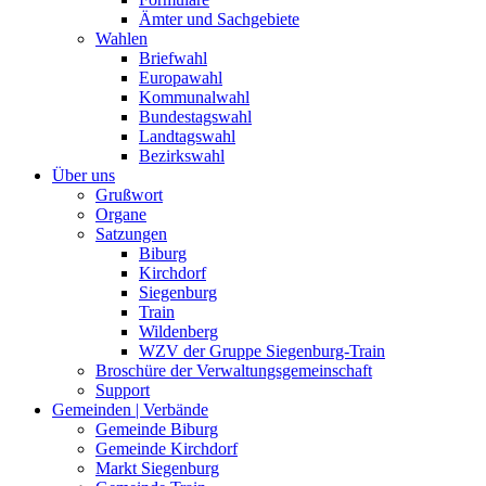
Ämter und Sachgebiete
Wahlen
Briefwahl
Europawahl
Kommunalwahl
Bundestagswahl
Landtagswahl
Bezirkswahl
Über uns
Grußwort
Organe
Satzungen
Biburg
Kirchdorf
Siegenburg
Train
Wildenberg
WZV der Gruppe Siegenburg-Train
Broschüre der Verwaltungsgemeinschaft
Support
Gemeinden | Verbände
Gemeinde Biburg
Gemeinde Kirchdorf
Markt Siegenburg