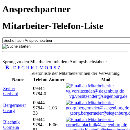
Ansprechpartner
Mitarbeiter-Telefon-Liste
Sprung zu den Mitarbeitern mit dem Anfangsbuchstaben:
B
D
F
G
H
K
L
M
O
R
S
Z
Telefonliste der Mitarbeiter/innen der Verwaltung
Name
Telefon
Zimmer
Mail
Zeitler
09444
Gerhard
9784-0
vg.vorsitzender@siegenburg.de
09444
Bergermeier
9784-
1.03
Georg
33
georg.bergermeier@siegenburg.
09444
Blachnik
9784-
E.06
Cornelia
51
cornelia.blachnik@siegenburg.d