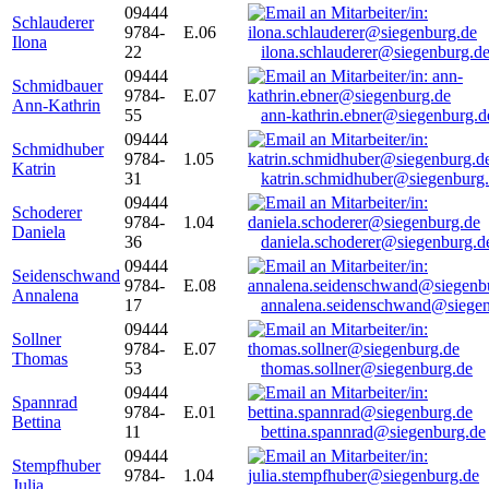
09444
Schlauderer
9784-
E.06
Ilona
22
ilona.schlauderer@siegenburg.d
09444
Schmidbauer
9784-
E.07
Ann-Kathrin
55
ann-kathrin.ebner@siegenburg.d
09444
Schmidhuber
9784-
1.05
Katrin
31
katrin.schmidhuber@siegenburg
09444
Schoderer
9784-
1.04
Daniela
36
daniela.schoderer@siegenburg.d
09444
Seidenschwand
9784-
E.08
Annalena
17
annalena.seidenschwand@siegen
09444
Sollner
9784-
E.07
Thomas
53
thomas.sollner@siegenburg.de
09444
Spannrad
9784-
E.01
Bettina
11
bettina.spannrad@siegenburg.de
09444
Stempfhuber
9784-
1.04
Julia