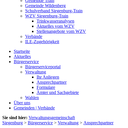
Gemeinde Train
Gemeinde Wildenberg
Schulverband Siegenburg-Train
WZV Siegenburg-Train
Trinkwasseranalysen
Aktuelles vom WZV
Stellenangebote vom WZV
Verbände
ILE-Zugehörigkeit
Startseite
Aktuelles
Bürgerservice
Bürgerserviceportal
Verwaltung
Ihr Anliegen
Ansprechpartner
Formulare
Ämter und Sachgebiete
Wahlen
Über uns
Gemeinden | Verbände
Sie sind hier:
Verwaltungsgemeinschaft
Siegenburg
>
Bürgerservice
>
Verwaltung
>
Ansprechpartner