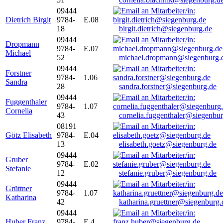
09444
Dietrich Birgit
9784-
E.08
18
birgit.dietrich@siegenburg.de
09444
Dropmann
9784-
E.07
Michael
52
michael.dropmann@siegenburg.
09444
Forstner
9784-
1.06
Sandra
28
sandra.forstner@siegenburg.de
09444
Fuggenthaler
9784-
1.07
Cornelia
43
cornelia.fuggenthaler@siegenbu
08191
Götz Elisabeth
9784-
E.04
13
elisabeth.goetz@siegenburg.de
09444
Gruber
9784-
E.02
Stefanie
12
stefanie.gruber@siegenburg.de
09444
Grüttner
9784-
1.07
Katharina
42
katharina.gruettner@siegenburg.
09444
Huber Franz
9784-
E 4