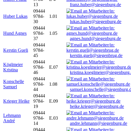
13
franz.huber@siegenburg.de
09444
Huber Lukas
9784-
1.01
30
lukas.huber@siegenburg.de
09444
Hund Agnes
9784-
1.05
37
agnes.hund@siegenburg.de
09444
Kerstin Gueli
9784-
45
kerstin.gueli@siegenbrug.de
09444
Köglmeier
9784-
E.07
Kristina
46
kristina.koeglmeier@siegenburg
09444
Konschelle
9784-
1.08
Samuel
44
samuel.konschelle@siegenburg.
09444
Krieger Heike
9784-
E.09
19
heike.krieger@siegenburg.de
09444
Lehmann
9784-
E.03
André
14
andre.lehmann@siegenburg.de
09444