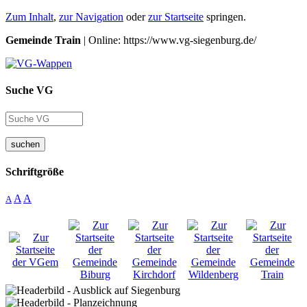
Zum Inhalt
,
zur Navigation
oder
zur Startseite
springen.
Gemeinde Train
| Online: https://www.vg-siegenburg.de/
Suche VG
suchen
Schriftgröße
A
A
A