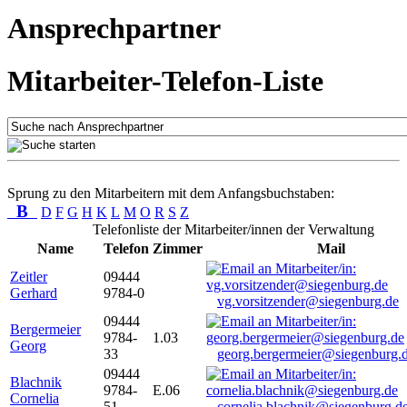
Ansprechpartner
Mitarbeiter-Telefon-Liste
Sprung zu den Mitarbeitern mit dem Anfangsbuchstaben:
B
D
F
G
H
K
L
M
O
R
S
Z
Telefonliste der Mitarbeiter/innen der Verwaltung
Name
Telefon
Zimmer
Mail
Zeitler
09444
Gerhard
9784-0
vg.vorsitzender@siegenburg.de
09444
Bergermeier
9784-
1.03
Georg
33
georg.bergermeier@siegenburg.
09444
Blachnik
9784-
E.06
Cornelia
51
cornelia.blachnik@siegenburg.d