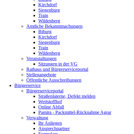
Kirchdorf
Siegenburg
Train
Wildenberg
Amtliche Bekanntmachungen
Biburg
Kirchdorf
Siegenburg
Train
Wildenberg
Veranstaltungen
Sitzungen in der VG
Rathaus und Bürgerserviceportal
Stellenangebote
Öffentliche Ausschreibungen
Bürgerservice
Bürgerserviceportal
Straßenlaterne, Defekt melden
Wertstoffhof
Online Abfall
Pamira - Packmittel-Rücknahme Agrar
Verwaltung
Ihr Anliegen
Ansprechpartner
Formulare