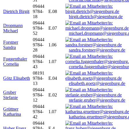
09444
Dietrich Birgit
9784-
E.08
18
birgit.dietrich@siegenburg.de
09444
Dropmann
9784-
E.07
Michael
52
michael.dropmann@siegenburg.
09444
Forstner
9784-
1.06
Sandra
28
sandra.forstner@siegenburg.de
09444
Fuggenthaler
9784-
1.07
Cornelia
43
cornelia.fuggenthaler@siegenbu
08191
Götz Elisabeth
9784-
E.04
13
elisabeth.goetz@siegenburg.de
09444
Gruber
9784-
E.02
Stefanie
12
stefanie.gruber@siegenburg.de
09444
Grüttner
9784-
1.07
Katharina
42
katharina.gruettner@siegenburg.
09444
Huber Franz
9784-
E 4