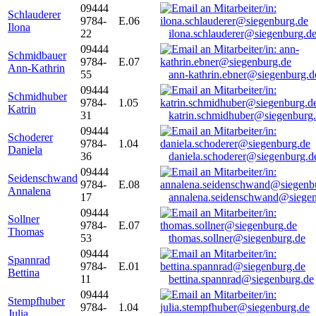
09444
Schlauderer
9784-
E.06
Ilona
22
ilona.schlauderer@siegenburg.d
09444
Schmidbauer
9784-
E.07
Ann-Kathrin
55
ann-kathrin.ebner@siegenburg.d
09444
Schmidhuber
9784-
1.05
Katrin
31
katrin.schmidhuber@siegenburg
09444
Schoderer
9784-
1.04
Daniela
36
daniela.schoderer@siegenburg.d
09444
Seidenschwand
9784-
E.08
Annalena
17
annalena.seidenschwand@siegen
09444
Sollner
9784-
E.07
Thomas
53
thomas.sollner@siegenburg.de
09444
Spannrad
9784-
E.01
Bettina
11
bettina.spannrad@siegenburg.de
09444
Stempfhuber
9784-
1.04
Julia