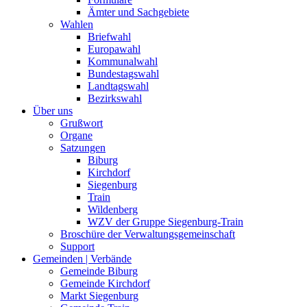
Ämter und Sachgebiete
Wahlen
Briefwahl
Europawahl
Kommunalwahl
Bundestagswahl
Landtagswahl
Bezirkswahl
Über uns
Grußwort
Organe
Satzungen
Biburg
Kirchdorf
Siegenburg
Train
Wildenberg
WZV der Gruppe Siegenburg-Train
Broschüre der Verwaltungsgemeinschaft
Support
Gemeinden | Verbände
Gemeinde Biburg
Gemeinde Kirchdorf
Markt Siegenburg