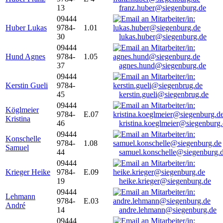
13
franz.huber@siegenburg.de
09444
Huber Lukas
9784-
1.01
30
lukas.huber@siegenburg.de
09444
Hund Agnes
9784-
1.05
37
agnes.hund@siegenburg.de
09444
Kerstin Gueli
9784-
45
kerstin.gueli@siegenbrug.de
09444
Köglmeier
9784-
E.07
Kristina
46
kristina.koeglmeier@siegenburg
09444
Konschelle
9784-
1.08
Samuel
44
samuel.konschelle@siegenburg.
09444
Krieger Heike
9784-
E.09
19
heike.krieger@siegenburg.de
09444
Lehmann
9784-
E.03
André
14
andre.lehmann@siegenburg.de
09444