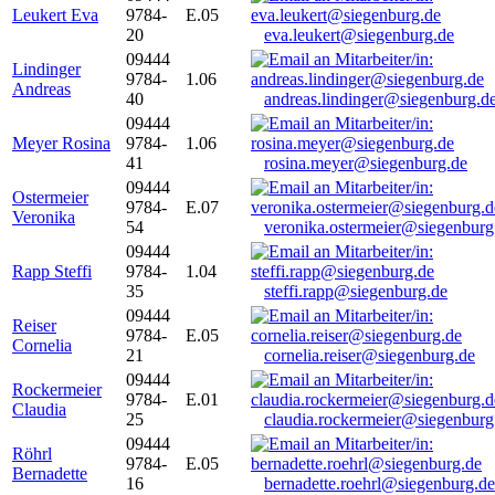
Leukert Eva
9784-
E.05
20
eva.leukert@siegenburg.de
09444
Lindinger
9784-
1.06
Andreas
40
andreas.lindinger@siegenburg.d
09444
Meyer Rosina
9784-
1.06
41
rosina.meyer@siegenburg.de
09444
Ostermeier
9784-
E.07
Veronika
54
veronika.ostermeier@siegenburg
09444
Rapp Steffi
9784-
1.04
35
steffi.rapp@siegenburg.de
09444
Reiser
9784-
E.05
Cornelia
21
cornelia.reiser@siegenburg.de
09444
Rockermeier
9784-
E.01
Claudia
25
claudia.rockermeier@siegenburg
09444
Röhrl
9784-
E.05
Bernadette
16
bernadette.roehrl@siegenburg.de