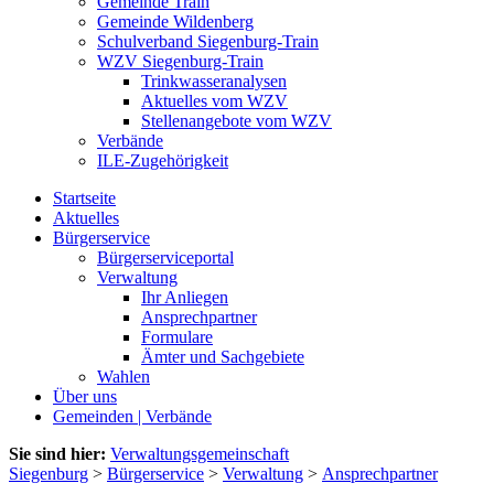
Gemeinde Train
Gemeinde Wildenberg
Schulverband Siegenburg-Train
WZV Siegenburg-Train
Trinkwasseranalysen
Aktuelles vom WZV
Stellenangebote vom WZV
Verbände
ILE-Zugehörigkeit
Startseite
Aktuelles
Bürgerservice
Bürgerserviceportal
Verwaltung
Ihr Anliegen
Ansprechpartner
Formulare
Ämter und Sachgebiete
Wahlen
Über uns
Gemeinden | Verbände
Sie sind hier:
Verwaltungsgemeinschaft
Siegenburg
>
Bürgerservice
>
Verwaltung
>
Ansprechpartner