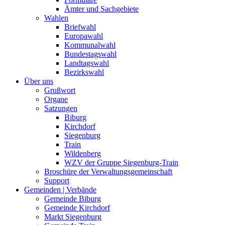
Ämter und Sachgebiete
Wahlen
Briefwahl
Europawahl
Kommunalwahl
Bundestagswahl
Landtagswahl
Bezirkswahl
Über uns
Grußwort
Organe
Satzungen
Biburg
Kirchdorf
Siegenburg
Train
Wildenberg
WZV der Gruppe Siegenburg-Train
Broschüre der Verwaltungsgemeinschaft
Support
Gemeinden | Verbände
Gemeinde Biburg
Gemeinde Kirchdorf
Markt Siegenburg