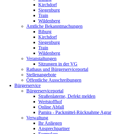
Kirchdorf
Siegenburg
Train
Wildenberg
Amtliche Bekanntmachungen
Biburg
Kirchdorf
Siegenburg
Train
Wildenberg
Veranstaltungen
Sitzungen in der VG
Rathaus und Bürgerserviceportal
Stellenangebote
Öffentliche Ausschreibungen
Bürgerservice
Bürgerserviceportal
Straßenlaterne, Defekt melden
Wertstoffhof
Online Abfall
Pamira - Packmittel-Rücknahme Agrar
Verwaltung
Ihr Anliegen
Ansprechpartner
Formulare