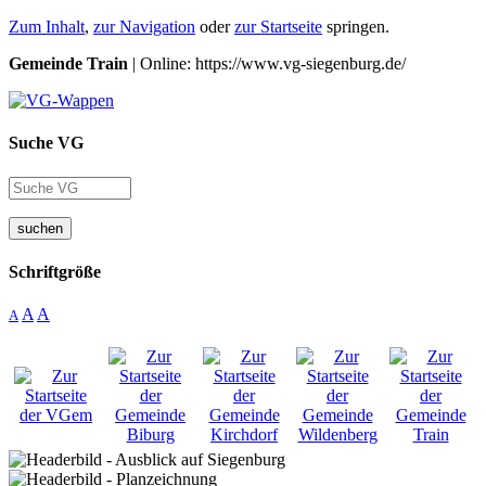
Zum Inhalt
,
zur Navigation
oder
zur Startseite
springen.
Gemeinde Train
| Online: https://www.vg-siegenburg.de/
Suche VG
suchen
Schriftgröße
A
A
A