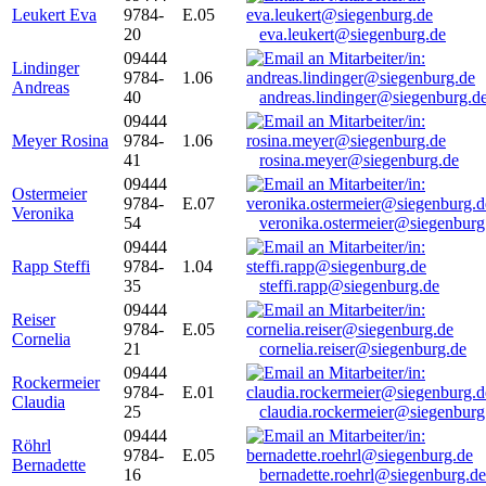
Leukert Eva
9784-
E.05
20
eva.leukert@siegenburg.de
09444
Lindinger
9784-
1.06
Andreas
40
andreas.lindinger@siegenburg.d
09444
Meyer Rosina
9784-
1.06
41
rosina.meyer@siegenburg.de
09444
Ostermeier
9784-
E.07
Veronika
54
veronika.ostermeier@siegenburg
09444
Rapp Steffi
9784-
1.04
35
steffi.rapp@siegenburg.de
09444
Reiser
9784-
E.05
Cornelia
21
cornelia.reiser@siegenburg.de
09444
Rockermeier
9784-
E.01
Claudia
25
claudia.rockermeier@siegenburg
09444
Röhrl
9784-
E.05
Bernadette
16
bernadette.roehrl@siegenburg.de