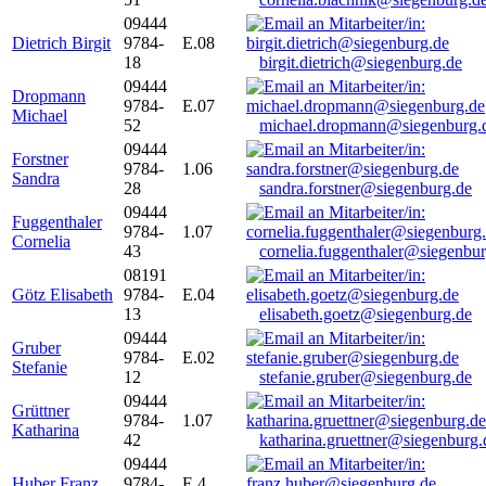
09444
Dietrich Birgit
9784-
E.08
18
birgit.dietrich@siegenburg.de
09444
Dropmann
9784-
E.07
Michael
52
michael.dropmann@siegenburg.
09444
Forstner
9784-
1.06
Sandra
28
sandra.forstner@siegenburg.de
09444
Fuggenthaler
9784-
1.07
Cornelia
43
cornelia.fuggenthaler@siegenbu
08191
Götz Elisabeth
9784-
E.04
13
elisabeth.goetz@siegenburg.de
09444
Gruber
9784-
E.02
Stefanie
12
stefanie.gruber@siegenburg.de
09444
Grüttner
9784-
1.07
Katharina
42
katharina.gruettner@siegenburg.
09444
Huber Franz
9784-
E 4