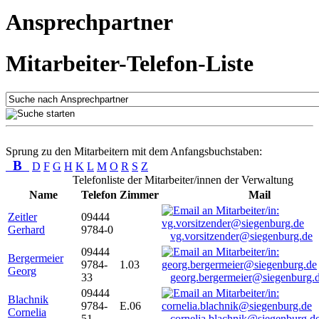
Ansprechpartner
Mitarbeiter-Telefon-Liste
Sprung zu den Mitarbeitern mit dem Anfangsbuchstaben:
B
D
F
G
H
K
L
M
O
R
S
Z
Telefonliste der Mitarbeiter/innen der Verwaltung
Name
Telefon
Zimmer
Mail
Zeitler
09444
Gerhard
9784-0
vg.vorsitzender@siegenburg.de
09444
Bergermeier
9784-
1.03
Georg
33
georg.bergermeier@siegenburg.
09444
Blachnik
9784-
E.06
Cornelia
51
cornelia.blachnik@siegenburg.d