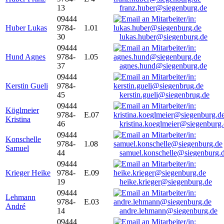
13
franz.huber@siegenburg.de
09444
Huber Lukas
9784-
1.01
30
lukas.huber@siegenburg.de
09444
Hund Agnes
9784-
1.05
37
agnes.hund@siegenburg.de
09444
Kerstin Gueli
9784-
45
kerstin.gueli@siegenbrug.de
09444
Köglmeier
9784-
E.07
Kristina
46
kristina.koeglmeier@siegenburg
09444
Konschelle
9784-
1.08
Samuel
44
samuel.konschelle@siegenburg.
09444
Krieger Heike
9784-
E.09
19
heike.krieger@siegenburg.de
09444
Lehmann
9784-
E.03
André
14
andre.lehmann@siegenburg.de
09444