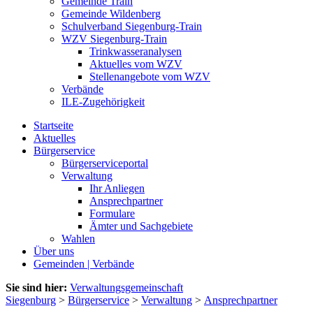
Gemeinde Train
Gemeinde Wildenberg
Schulverband Siegenburg-Train
WZV Siegenburg-Train
Trinkwasseranalysen
Aktuelles vom WZV
Stellenangebote vom WZV
Verbände
ILE-Zugehörigkeit
Startseite
Aktuelles
Bürgerservice
Bürgerserviceportal
Verwaltung
Ihr Anliegen
Ansprechpartner
Formulare
Ämter und Sachgebiete
Wahlen
Über uns
Gemeinden | Verbände
Sie sind hier:
Verwaltungsgemeinschaft
Siegenburg
>
Bürgerservice
>
Verwaltung
>
Ansprechpartner