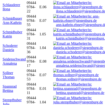
09444
Schlauderer
9784-
E.06
Ilona
22
ilona.schlauderer@siegenburg.d
09444
Schmidbauer
9784-
E.07
Ann-Kathrin
55
ann-kathrin.ebner@siegenburg.d
09444
Schmidhuber
9784-
1.05
Katrin
31
katrin.schmidhuber@siegenburg
09444
Schoderer
9784-
1.04
Daniela
36
daniela.schoderer@siegenburg.d
09444
Seidenschwand
9784-
E.08
Annalena
17
annalena.seidenschwand@siegen
09444
Sollner
9784-
E.07
Thomas
53
thomas.sollner@siegenburg.de
09444
Spannrad
9784-
E.01
Bettina
11
bettina.spannrad@siegenburg.de
09444
Stempfhuber
9784-
1.04
Julia