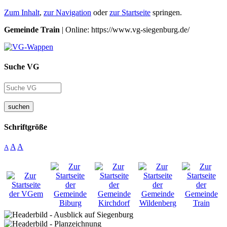
Zum Inhalt
,
zur Navigation
oder
zur Startseite
springen.
Gemeinde Train
| Online: https://www.vg-siegenburg.de/
Suche VG
suchen
Schriftgröße
A
A
A