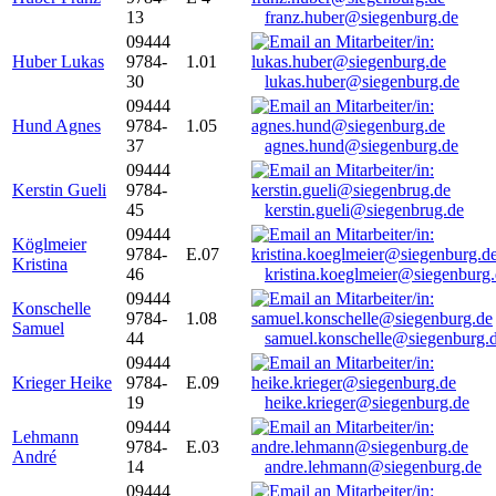
13
franz.huber@siegenburg.de
09444
Huber Lukas
9784-
1.01
30
lukas.huber@siegenburg.de
09444
Hund Agnes
9784-
1.05
37
agnes.hund@siegenburg.de
09444
Kerstin Gueli
9784-
45
kerstin.gueli@siegenbrug.de
09444
Köglmeier
9784-
E.07
Kristina
46
kristina.koeglmeier@siegenburg
09444
Konschelle
9784-
1.08
Samuel
44
samuel.konschelle@siegenburg.
09444
Krieger Heike
9784-
E.09
19
heike.krieger@siegenburg.de
09444
Lehmann
9784-
E.03
André
14
andre.lehmann@siegenburg.de
09444