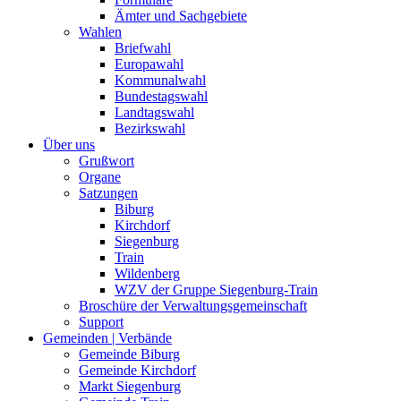
Ämter und Sachgebiete
Wahlen
Briefwahl
Europawahl
Kommunalwahl
Bundestagswahl
Landtagswahl
Bezirkswahl
Über uns
Grußwort
Organe
Satzungen
Biburg
Kirchdorf
Siegenburg
Train
Wildenberg
WZV der Gruppe Siegenburg-Train
Broschüre der Verwaltungsgemeinschaft
Support
Gemeinden | Verbände
Gemeinde Biburg
Gemeinde Kirchdorf
Markt Siegenburg