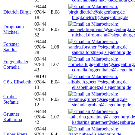
09444
Dietrich Birgit
9784-
E.08
18
birgit.dietrich@siegenburg.de
09444
Dropmann
9784-
E.07
Michael
52
michael.dropmann@siegenburg.
09444
Forstner
9784-
1.06
Sandra
28
sandra.forstner@siegenburg.de
09444
Fuggenthaler
9784-
1.07
Cornelia
43
cornelia.fuggenthaler@siegenbu
08191
Götz Elisabeth
9784-
E.04
13
elisabeth.goetz@siegenburg.de
09444
Gruber
9784-
E.02
Stefanie
12
stefanie.gruber@siegenburg.de
09444
Grüttner
9784-
1.07
Katharina
42
katharina.gruettner@siegenburg.
09444
Huber Franz
9784-
E 4