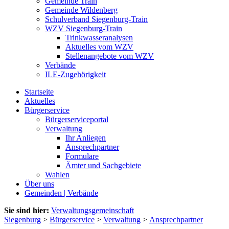
Gemeinde Train
Gemeinde Wildenberg
Schulverband Siegenburg-Train
WZV Siegenburg-Train
Trinkwasseranalysen
Aktuelles vom WZV
Stellenangebote vom WZV
Verbände
ILE-Zugehörigkeit
Startseite
Aktuelles
Bürgerservice
Bürgerserviceportal
Verwaltung
Ihr Anliegen
Ansprechpartner
Formulare
Ämter und Sachgebiete
Wahlen
Über uns
Gemeinden | Verbände
Sie sind hier:
Verwaltungsgemeinschaft
Siegenburg
>
Bürgerservice
>
Verwaltung
>
Ansprechpartner