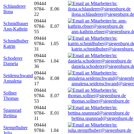
09444
Schlauderer
9784-
E.06
Ilona
22
ilona.schlauderer@siegenburg.d
09444
Schmidbauer
9784-
E.07
Ann-Kathrin
55
ann-kathrin.ebner@siegenburg.d
09444
Schmidhuber
9784-
1.05
Katrin
31
katrin.schmidhuber@siegenburg
09444
Schoderer
9784-
1.04
Daniela
36
daniela.schoderer@siegenburg.d
09444
Seidenschwand
9784-
E.08
Annalena
17
annalena.seidenschwand@siegen
09444
Sollner
9784-
E.07
Thomas
53
thomas.sollner@siegenburg.de
09444
Spannrad
9784-
E.01
Bettina
11
bettina.spannrad@siegenburg.de
09444
Stempfhuber
9784-
1.04
Julia