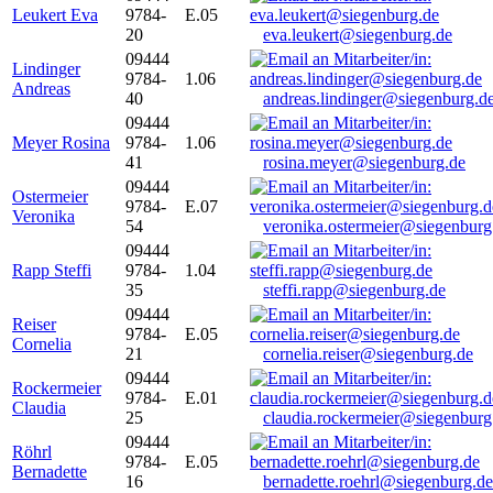
Leukert Eva
9784-
E.05
20
eva.leukert@siegenburg.de
09444
Lindinger
9784-
1.06
Andreas
40
andreas.lindinger@siegenburg.d
09444
Meyer Rosina
9784-
1.06
41
rosina.meyer@siegenburg.de
09444
Ostermeier
9784-
E.07
Veronika
54
veronika.ostermeier@siegenburg
09444
Rapp Steffi
9784-
1.04
35
steffi.rapp@siegenburg.de
09444
Reiser
9784-
E.05
Cornelia
21
cornelia.reiser@siegenburg.de
09444
Rockermeier
9784-
E.01
Claudia
25
claudia.rockermeier@siegenburg
09444
Röhrl
9784-
E.05
Bernadette
16
bernadette.roehrl@siegenburg.de