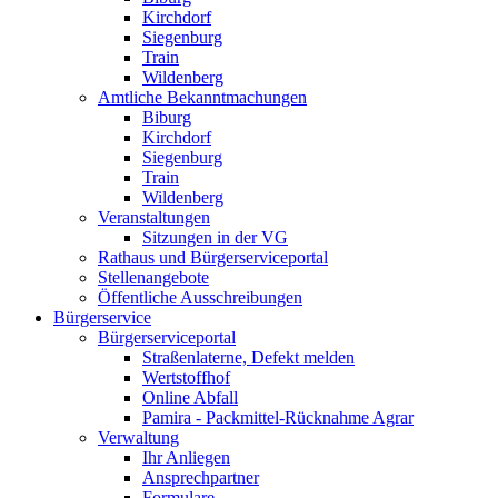
Kirchdorf
Siegenburg
Train
Wildenberg
Amtliche Bekanntmachungen
Biburg
Kirchdorf
Siegenburg
Train
Wildenberg
Veranstaltungen
Sitzungen in der VG
Rathaus und Bürgerserviceportal
Stellenangebote
Öffentliche Ausschreibungen
Bürgerservice
Bürgerserviceportal
Straßenlaterne, Defekt melden
Wertstoffhof
Online Abfall
Pamira - Packmittel-Rücknahme Agrar
Verwaltung
Ihr Anliegen
Ansprechpartner
Formulare