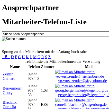
Ansprechpartner
Mitarbeiter-Telefon-Liste
Sprung zu den Mitarbeitern mit dem Anfangsbuchstaben:
B
D
F
G
H
K
L
M
O
R
S
Z
Telefonliste der Mitarbeiter/innen der Verwaltung
Name
Telefon
Zimmer
Mail
Zeitler
09444
Gerhard
9784-0
vg.vorsitzender@siegenburg.de
09444
Bergermeier
9784-
1.03
Georg
33
georg.bergermeier@siegenburg.
09444
Blachnik
9784-
E.06
Cornelia
51
cornelia.blachnik@siegenburg.d