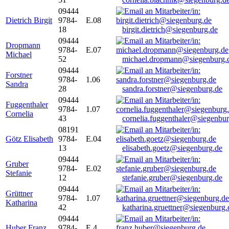
09444
Dietrich Birgit
9784-
E.08
18
birgit.dietrich@siegenburg.de
09444
Dropmann
9784-
E.07
Michael
52
michael.dropmann@siegenburg.
09444
Forstner
9784-
1.06
Sandra
28
sandra.forstner@siegenburg.de
09444
Fuggenthaler
9784-
1.07
Cornelia
43
cornelia.fuggenthaler@siegenbu
08191
Götz Elisabeth
9784-
E.04
13
elisabeth.goetz@siegenburg.de
09444
Gruber
9784-
E.02
Stefanie
12
stefanie.gruber@siegenburg.de
09444
Grüttner
9784-
1.07
Katharina
42
katharina.gruettner@siegenburg.
09444
Huber Franz
9784-
E 4