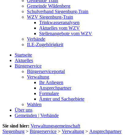
Gemeinde Train
Gemeinde Wildenberg
Schulverband Siegenburg-Train
WZV Siegenburg-Train
Trinkwasseranalysen
Aktuelles vom WZV
Stellenangebote vom WZV
Verbände
ILE-Zugehörigkeit
Startseite
Aktuelles
Bürgerservice
Bürgerserviceportal
Verwaltung
Ihr Anliegen
Ansprechpartner
Formulare
Ämter und Sachgebiete
Wahlen
Über uns
Gemeinden | Verbände
Sie sind hier:
Verwaltungsgemeinschaft
Siegenburg
>
Bürgerservice
>
Verwaltung
>
Ansprechpartner