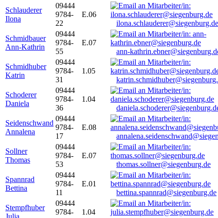
09444
Schlauderer
9784-
E.06
Ilona
22
ilona.schlauderer@siegenburg.d
09444
Schmidbauer
9784-
E.07
Ann-Kathrin
55
ann-kathrin.ebner@siegenburg.d
09444
Schmidhuber
9784-
1.05
Katrin
31
katrin.schmidhuber@siegenburg
09444
Schoderer
9784-
1.04
Daniela
36
daniela.schoderer@siegenburg.d
09444
Seidenschwand
9784-
E.08
Annalena
17
annalena.seidenschwand@siegen
09444
Sollner
9784-
E.07
Thomas
53
thomas.sollner@siegenburg.de
09444
Spannrad
9784-
E.01
Bettina
11
bettina.spannrad@siegenburg.de
09444
Stempfhuber
9784-
1.04
Julia