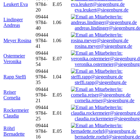
Leukert Eva
9784-
E.05
20
eva.leukert@siegenburg.de
09444
Lindinger
9784-
1.06
Andreas
40
andreas.lindinger@siegenburg.d
09444
Meyer Rosina
9784-
1.06
41
rosina.meyer@siegenburg.de
09444
Ostermeier
9784-
E.07
Veronika
54
veronika.ostermeier@siegenburg
09444
Rapp Steffi
9784-
1.04
35
steffi.rapp@siegenburg.de
09444
Reiser
9784-
E.05
Cornelia
21
cornelia.reiser@siegenburg.de
09444
Rockermeier
9784-
E.01
Claudia
25
claudia.rockermeier@siegenburg
09444
Röhrl
9784-
E.05
Bernadette
16
bernadette.roehrl@siegenburg.de