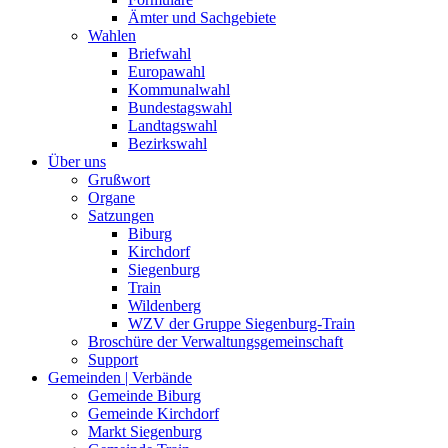
Ämter und Sachgebiete
Wahlen
Briefwahl
Europawahl
Kommunalwahl
Bundestagswahl
Landtagswahl
Bezirkswahl
Über uns
Grußwort
Organe
Satzungen
Biburg
Kirchdorf
Siegenburg
Train
Wildenberg
WZV der Gruppe Siegenburg-Train
Broschüre der Verwaltungsgemeinschaft
Support
Gemeinden | Verbände
Gemeinde Biburg
Gemeinde Kirchdorf
Markt Siegenburg