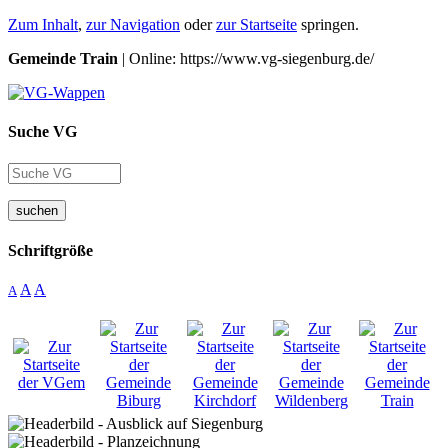
Zum Inhalt
,
zur Navigation
oder
zur Startseite
springen.
Gemeinde Train
| Online: https://www.vg-siegenburg.de/
Suche VG
suchen
Schriftgröße
A
A
A