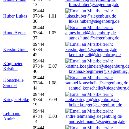
13
franz.huber@siegenburg.de
09444
Huber Lukas
9784-
1.01
30
lukas.huber@siegenburg.de
09444
Hund Agnes
9784-
1.05
37
agnes.hund@siegenburg.de
09444
Kerstin Gueli
9784-
45
kerstin.gueli@siegenbrug.de
09444
Köglmeier
9784-
E.07
Kristina
46
kristina.koeglmeier@siegenburg
09444
Konschelle
9784-
1.08
Samuel
44
samuel.konschelle@siegenburg.
09444
Krieger Heike
9784-
E.09
19
heike.krieger@siegenburg.de
09444
Lehmann
9784-
E.03
André
14
andre.lehmann@siegenburg.de
09444