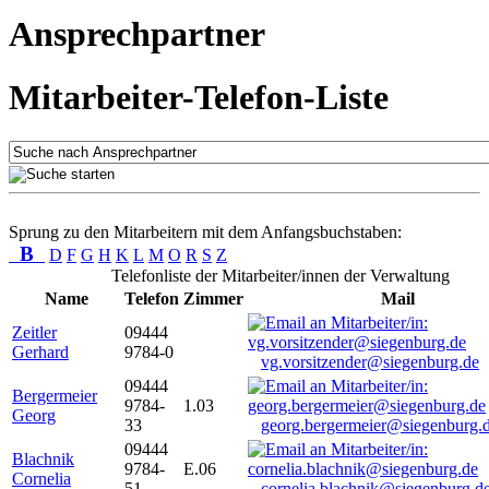
Ansprechpartner
Mitarbeiter-Telefon-Liste
Sprung zu den Mitarbeitern mit dem Anfangsbuchstaben:
B
D
F
G
H
K
L
M
O
R
S
Z
Telefonliste der Mitarbeiter/innen der Verwaltung
Name
Telefon
Zimmer
Mail
Zeitler
09444
Gerhard
9784-0
vg.vorsitzender@siegenburg.de
09444
Bergermeier
9784-
1.03
Georg
33
georg.bergermeier@siegenburg.
09444
Blachnik
9784-
E.06
Cornelia
51
cornelia.blachnik@siegenburg.d