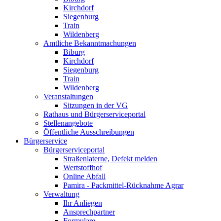
Kirchdorf
Siegenburg
Train
Wildenberg
Amtliche Bekanntmachungen
Biburg
Kirchdorf
Siegenburg
Train
Wildenberg
Veranstaltungen
Sitzungen in der VG
Rathaus und Bürgerserviceportal
Stellenangebote
Öffentliche Ausschreibungen
Bürgerservice
Bürgerserviceportal
Straßenlaterne, Defekt melden
Wertstoffhof
Online Abfall
Pamira - Packmittel-Rücknahme Agrar
Verwaltung
Ihr Anliegen
Ansprechpartner
Formulare