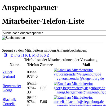
Ansprechpartner
Mitarbeiter-Telefon-Liste
Sprung zu den Mitarbeitern mit dem Anfangsbuchstaben:
B
D
F
G
H
K
L
M
O
R
S
Z
Telefonliste der Mitarbeiter/innen der Verwaltung
Name
Telefon
Zimmer
Mail
Zeitler
09444
Gerhard
9784-0
vg.vorsitzender@siegenburg.de
09444
Bergermeier
9784-
1.03
Georg
33
georg.bergermeier@siegenburg.
09444
Blachnik
9784-
E.06
Cornelia
51
cornelia.blachnik@siegenburg.d