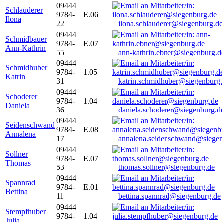
09444
Schlauderer
9784-
E.06
Ilona
22
ilona.schlauderer@siegenburg.d
09444
Schmidbauer
9784-
E.07
Ann-Kathrin
55
ann-kathrin.ebner@siegenburg.d
09444
Schmidhuber
9784-
1.05
Katrin
31
katrin.schmidhuber@siegenburg
09444
Schoderer
9784-
1.04
Daniela
36
daniela.schoderer@siegenburg.d
09444
Seidenschwand
9784-
E.08
Annalena
17
annalena.seidenschwand@siegen
09444
Sollner
9784-
E.07
Thomas
53
thomas.sollner@siegenburg.de
09444
Spannrad
9784-
E.01
Bettina
11
bettina.spannrad@siegenburg.de
09444
Stempfhuber
9784-
1.04
Julia