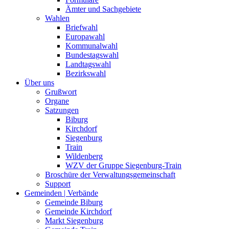
Ämter und Sachgebiete
Wahlen
Briefwahl
Europawahl
Kommunalwahl
Bundestagswahl
Landtagswahl
Bezirkswahl
Über uns
Grußwort
Organe
Satzungen
Biburg
Kirchdorf
Siegenburg
Train
Wildenberg
WZV der Gruppe Siegenburg-Train
Broschüre der Verwaltungsgemeinschaft
Support
Gemeinden | Verbände
Gemeinde Biburg
Gemeinde Kirchdorf
Markt Siegenburg