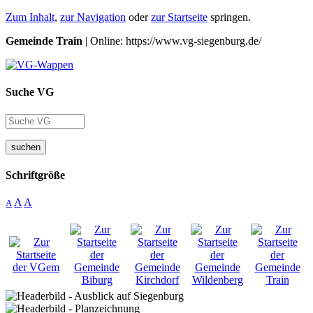
Zum Inhalt
,
zur Navigation
oder
zur Startseite
springen.
Gemeinde Train
| Online: https://www.vg-siegenburg.de/
Suche VG
suchen
Schriftgröße
A
A
A