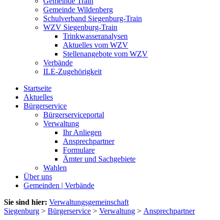
Gemeinde Train
Gemeinde Wildenberg
Schulverband Siegenburg-Train
WZV Siegenburg-Train
Trinkwasseranalysen
Aktuelles vom WZV
Stellenangebote vom WZV
Verbände
ILE-Zugehörigkeit
Startseite
Aktuelles
Bürgerservice
Bürgerserviceportal
Verwaltung
Ihr Anliegen
Ansprechpartner
Formulare
Ämter und Sachgebiete
Wahlen
Über uns
Gemeinden | Verbände
Sie sind hier:
Verwaltungsgemeinschaft
Siegenburg
>
Bürgerservice
>
Verwaltung
>
Ansprechpartner