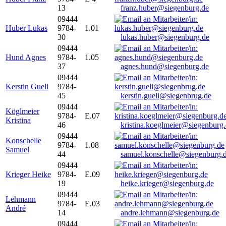
13
franz.huber@siegenburg.de
09444
Huber Lukas
9784-
1.01
30
lukas.huber@siegenburg.de
09444
Hund Agnes
9784-
1.05
37
agnes.hund@siegenburg.de
09444
Kerstin Gueli
9784-
45
kerstin.gueli@siegenbrug.de
09444
Köglmeier
9784-
E.07
Kristina
46
kristina.koeglmeier@siegenburg
09444
Konschelle
9784-
1.08
Samuel
44
samuel.konschelle@siegenburg.
09444
Krieger Heike
9784-
E.09
19
heike.krieger@siegenburg.de
09444
Lehmann
9784-
E.03
André
14
andre.lehmann@siegenburg.de
09444