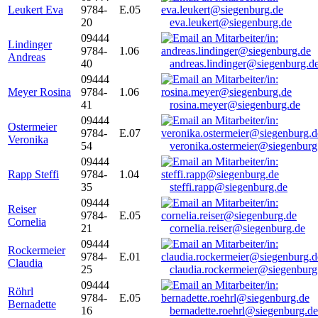
Leukert Eva
9784-
E.05
20
eva.leukert@siegenburg.de
09444
Lindinger
9784-
1.06
Andreas
40
andreas.lindinger@siegenburg.d
09444
Meyer Rosina
9784-
1.06
41
rosina.meyer@siegenburg.de
09444
Ostermeier
9784-
E.07
Veronika
54
veronika.ostermeier@siegenburg
09444
Rapp Steffi
9784-
1.04
35
steffi.rapp@siegenburg.de
09444
Reiser
9784-
E.05
Cornelia
21
cornelia.reiser@siegenburg.de
09444
Rockermeier
9784-
E.01
Claudia
25
claudia.rockermeier@siegenburg
09444
Röhrl
9784-
E.05
Bernadette
16
bernadette.roehrl@siegenburg.de