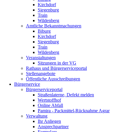
Kirchdorf
Siegenburg
Train
Wildenberg
Amtliche Bekanntmachungen
Biburg
Kirchdorf
Siegenburg
Train
Wildenberg
Veranstaltungen
Sitzungen in der VG
Rathaus und Bürgerserviceportal
Stellenangebote
Öffentliche Ausschreibungen
Bürgerservice
Bürgerserviceportal
Straßenlaterne, Defekt melden
Wertstoffhof
Online Abfall
Pamira - Packmittel-Rücknahme Agrar
Verwaltung
Ihr Anliegen
Ansprechpartner
Formulare