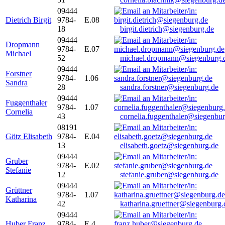
09444
Dietrich Birgit
9784-
E.08
18
birgit.dietrich@siegenburg.de
09444
Dropmann
9784-
E.07
Michael
52
michael.dropmann@siegenburg.
09444
Forstner
9784-
1.06
Sandra
28
sandra.forstner@siegenburg.de
09444
Fuggenthaler
9784-
1.07
Cornelia
43
cornelia.fuggenthaler@siegenbu
08191
Götz Elisabeth
9784-
E.04
13
elisabeth.goetz@siegenburg.de
09444
Gruber
9784-
E.02
Stefanie
12
stefanie.gruber@siegenburg.de
09444
Grüttner
9784-
1.07
Katharina
42
katharina.gruettner@siegenburg.
09444
Huber Franz
9784-
E 4