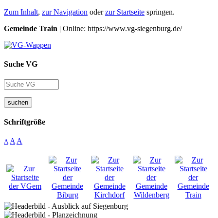
Zum Inhalt
,
zur Navigation
oder
zur Startseite
springen.
Gemeinde Train
| Online: https://www.vg-siegenburg.de/
Suche VG
suchen
Schriftgröße
A
A
A