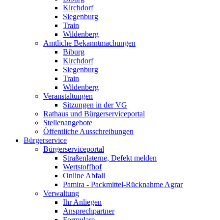
Kirchdorf
Siegenburg
Train
Wildenberg
Amtliche Bekanntmachungen
Biburg
Kirchdorf
Siegenburg
Train
Wildenberg
Veranstaltungen
Sitzungen in der VG
Rathaus und Bürgerserviceportal
Stellenangebote
Öffentliche Ausschreibungen
Bürgerservice
Bürgerserviceportal
Straßenlaterne, Defekt melden
Wertstoffhof
Online Abfall
Pamira - Packmittel-Rücknahme Agrar
Verwaltung
Ihr Anliegen
Ansprechpartner
Formulare