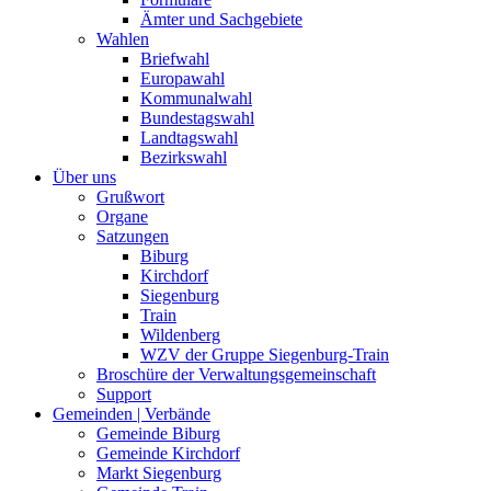
Ämter und Sachgebiete
Wahlen
Briefwahl
Europawahl
Kommunalwahl
Bundestagswahl
Landtagswahl
Bezirkswahl
Über uns
Grußwort
Organe
Satzungen
Biburg
Kirchdorf
Siegenburg
Train
Wildenberg
WZV der Gruppe Siegenburg-Train
Broschüre der Verwaltungsgemeinschaft
Support
Gemeinden | Verbände
Gemeinde Biburg
Gemeinde Kirchdorf
Markt Siegenburg