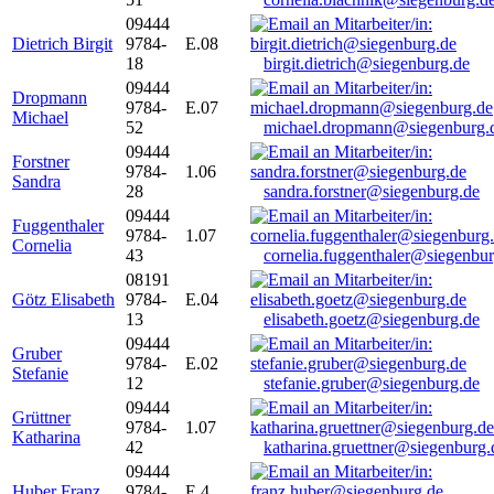
09444
Dietrich Birgit
9784-
E.08
18
birgit.dietrich@siegenburg.de
09444
Dropmann
9784-
E.07
Michael
52
michael.dropmann@siegenburg.
09444
Forstner
9784-
1.06
Sandra
28
sandra.forstner@siegenburg.de
09444
Fuggenthaler
9784-
1.07
Cornelia
43
cornelia.fuggenthaler@siegenbu
08191
Götz Elisabeth
9784-
E.04
13
elisabeth.goetz@siegenburg.de
09444
Gruber
9784-
E.02
Stefanie
12
stefanie.gruber@siegenburg.de
09444
Grüttner
9784-
1.07
Katharina
42
katharina.gruettner@siegenburg.
09444
Huber Franz
9784-
E 4