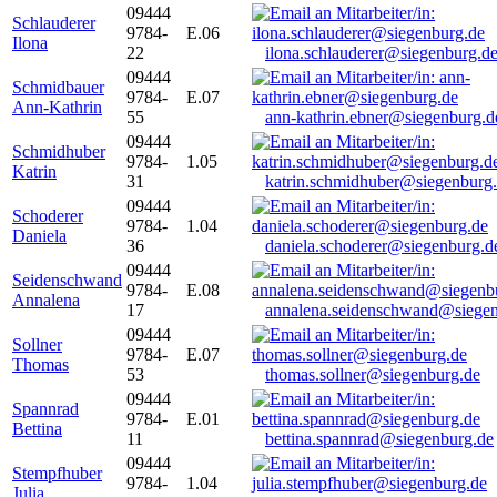
09444
Schlauderer
9784-
E.06
Ilona
22
ilona.schlauderer@siegenburg.d
09444
Schmidbauer
9784-
E.07
Ann-Kathrin
55
ann-kathrin.ebner@siegenburg.d
09444
Schmidhuber
9784-
1.05
Katrin
31
katrin.schmidhuber@siegenburg
09444
Schoderer
9784-
1.04
Daniela
36
daniela.schoderer@siegenburg.d
09444
Seidenschwand
9784-
E.08
Annalena
17
annalena.seidenschwand@siegen
09444
Sollner
9784-
E.07
Thomas
53
thomas.sollner@siegenburg.de
09444
Spannrad
9784-
E.01
Bettina
11
bettina.spannrad@siegenburg.de
09444
Stempfhuber
9784-
1.04
Julia