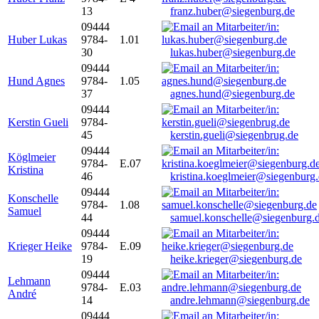
13
franz.huber@siegenburg.de
09444
Huber Lukas
9784-
1.01
30
lukas.huber@siegenburg.de
09444
Hund Agnes
9784-
1.05
37
agnes.hund@siegenburg.de
09444
Kerstin Gueli
9784-
45
kerstin.gueli@siegenbrug.de
09444
Köglmeier
9784-
E.07
Kristina
46
kristina.koeglmeier@siegenburg
09444
Konschelle
9784-
1.08
Samuel
44
samuel.konschelle@siegenburg.
09444
Krieger Heike
9784-
E.09
19
heike.krieger@siegenburg.de
09444
Lehmann
9784-
E.03
André
14
andre.lehmann@siegenburg.de
09444