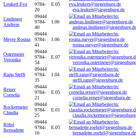
Leukert Eva
9784-
E.05
20
eva.leukert@siegenburg.de
09444
Lindinger
9784-
1.06
Andreas
40
andreas.lindinger@siegenburg.d
09444
Meyer Rosina
9784-
1.06
41
rosina.meyer@siegenburg.de
09444
Ostermeier
9784-
E.07
Veronika
54
veronika.ostermeier@siegenburg
09444
Rapp Steffi
9784-
1.04
35
steffi.rapp@siegenburg.de
09444
Reiser
9784-
E.05
Cornelia
21
cornelia.reiser@siegenburg.de
09444
Rockermeier
9784-
E.01
Claudia
25
claudia.rockermeier@siegenburg
09444
Röhrl
9784-
E.05
Bernadette
16
bernadette.roehrl@siegenburg.de