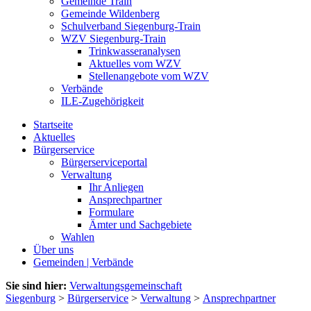
Gemeinde Train
Gemeinde Wildenberg
Schulverband Siegenburg-Train
WZV Siegenburg-Train
Trinkwasseranalysen
Aktuelles vom WZV
Stellenangebote vom WZV
Verbände
ILE-Zugehörigkeit
Startseite
Aktuelles
Bürgerservice
Bürgerserviceportal
Verwaltung
Ihr Anliegen
Ansprechpartner
Formulare
Ämter und Sachgebiete
Wahlen
Über uns
Gemeinden | Verbände
Sie sind hier:
Verwaltungsgemeinschaft
Siegenburg
>
Bürgerservice
>
Verwaltung
>
Ansprechpartner