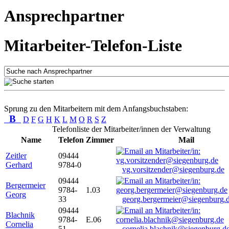
Ansprechpartner
Mitarbeiter-Telefon-Liste
Sprung zu den Mitarbeitern mit dem Anfangsbuchstaben:
B
D
F
G
H
K
L
M
O
R
S
Z
Telefonliste der Mitarbeiter/innen der Verwaltung
Name
Telefon
Zimmer
Mail
Zeitler
09444
Gerhard
9784-0
vg.vorsitzender@siegenburg.de
09444
Bergermeier
9784-
1.03
Georg
33
georg.bergermeier@siegenburg.
09444
Blachnik
9784-
E.06
Cornelia
51
cornelia.blachnik@siegenburg.d