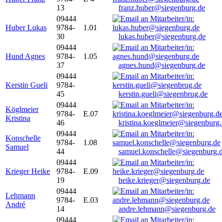
13
franz.huber@siegenburg.de
09444
Huber Lukas
9784-
1.01
30
lukas.huber@siegenburg.de
09444
Hund Agnes
9784-
1.05
37
agnes.hund@siegenburg.de
09444
Kerstin Gueli
9784-
45
kerstin.gueli@siegenbrug.de
09444
Köglmeier
9784-
E.07
Kristina
46
kristina.koeglmeier@siegenburg
09444
Konschelle
9784-
1.08
Samuel
44
samuel.konschelle@siegenburg.
09444
Krieger Heike
9784-
E.09
19
heike.krieger@siegenburg.de
09444
Lehmann
9784-
E.03
André
14
andre.lehmann@siegenburg.de
09444