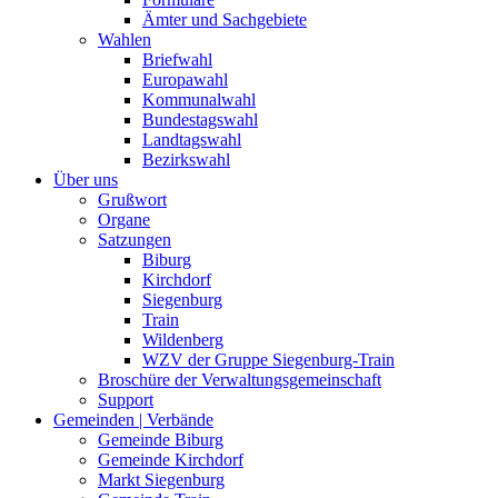
Ämter und Sachgebiete
Wahlen
Briefwahl
Europawahl
Kommunalwahl
Bundestagswahl
Landtagswahl
Bezirkswahl
Über uns
Grußwort
Organe
Satzungen
Biburg
Kirchdorf
Siegenburg
Train
Wildenberg
WZV der Gruppe Siegenburg-Train
Broschüre der Verwaltungsgemeinschaft
Support
Gemeinden | Verbände
Gemeinde Biburg
Gemeinde Kirchdorf
Markt Siegenburg