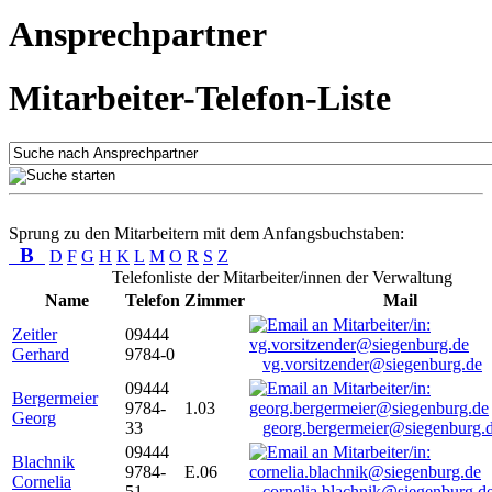
Ansprechpartner
Mitarbeiter-Telefon-Liste
Sprung zu den Mitarbeitern mit dem Anfangsbuchstaben:
B
D
F
G
H
K
L
M
O
R
S
Z
Telefonliste der Mitarbeiter/innen der Verwaltung
Name
Telefon
Zimmer
Mail
Zeitler
09444
Gerhard
9784-0
vg.vorsitzender@siegenburg.de
09444
Bergermeier
9784-
1.03
Georg
33
georg.bergermeier@siegenburg.
09444
Blachnik
9784-
E.06
Cornelia
51
cornelia.blachnik@siegenburg.d