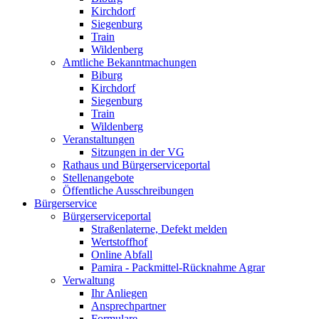
Kirchdorf
Siegenburg
Train
Wildenberg
Amtliche Bekanntmachungen
Biburg
Kirchdorf
Siegenburg
Train
Wildenberg
Veranstaltungen
Sitzungen in der VG
Rathaus und Bürgerserviceportal
Stellenangebote
Öffentliche Ausschreibungen
Bürgerservice
Bürgerserviceportal
Straßenlaterne, Defekt melden
Wertstoffhof
Online Abfall
Pamira - Packmittel-Rücknahme Agrar
Verwaltung
Ihr Anliegen
Ansprechpartner
Formulare