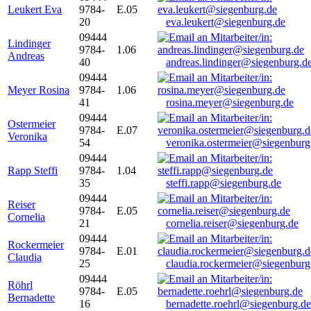
Leukert Eva
9784-
E.05
20
eva.leukert@siegenburg.de
09444
Lindinger
9784-
1.06
Andreas
40
andreas.lindinger@siegenburg.d
09444
Meyer Rosina
9784-
1.06
41
rosina.meyer@siegenburg.de
09444
Ostermeier
9784-
E.07
Veronika
54
veronika.ostermeier@siegenburg
09444
Rapp Steffi
9784-
1.04
35
steffi.rapp@siegenburg.de
09444
Reiser
9784-
E.05
Cornelia
21
cornelia.reiser@siegenburg.de
09444
Rockermeier
9784-
E.01
Claudia
25
claudia.rockermeier@siegenburg
09444
Röhrl
9784-
E.05
Bernadette
16
bernadette.roehrl@siegenburg.de