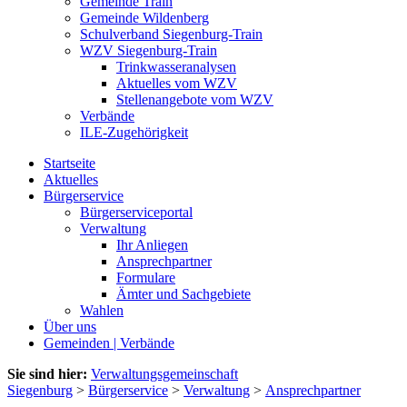
Gemeinde Train
Gemeinde Wildenberg
Schulverband Siegenburg-Train
WZV Siegenburg-Train
Trinkwasseranalysen
Aktuelles vom WZV
Stellenangebote vom WZV
Verbände
ILE-Zugehörigkeit
Startseite
Aktuelles
Bürgerservice
Bürgerserviceportal
Verwaltung
Ihr Anliegen
Ansprechpartner
Formulare
Ämter und Sachgebiete
Wahlen
Über uns
Gemeinden | Verbände
Sie sind hier:
Verwaltungsgemeinschaft
Siegenburg
>
Bürgerservice
>
Verwaltung
>
Ansprechpartner