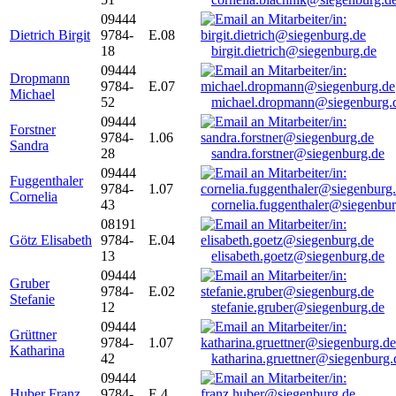
09444
Dietrich Birgit
9784-
E.08
18
birgit.dietrich@siegenburg.de
09444
Dropmann
9784-
E.07
Michael
52
michael.dropmann@siegenburg.
09444
Forstner
9784-
1.06
Sandra
28
sandra.forstner@siegenburg.de
09444
Fuggenthaler
9784-
1.07
Cornelia
43
cornelia.fuggenthaler@siegenbu
08191
Götz Elisabeth
9784-
E.04
13
elisabeth.goetz@siegenburg.de
09444
Gruber
9784-
E.02
Stefanie
12
stefanie.gruber@siegenburg.de
09444
Grüttner
9784-
1.07
Katharina
42
katharina.gruettner@siegenburg.
09444
Huber Franz
9784-
E 4