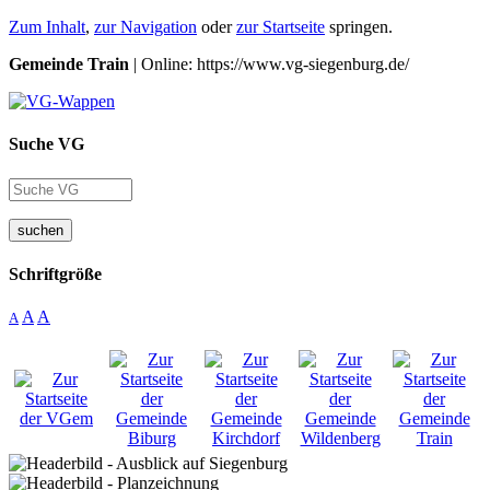
Zum Inhalt
,
zur Navigation
oder
zur Startseite
springen.
Gemeinde Train
| Online: https://www.vg-siegenburg.de/
Suche VG
suchen
Schriftgröße
A
A
A