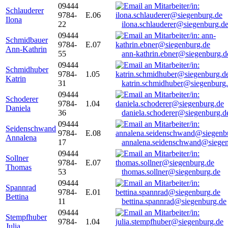
09444
Schlauderer
9784-
E.06
Ilona
22
ilona.schlauderer@siegenburg.d
09444
Schmidbauer
9784-
E.07
Ann-Kathrin
55
ann-kathrin.ebner@siegenburg.d
09444
Schmidhuber
9784-
1.05
Katrin
31
katrin.schmidhuber@siegenburg
09444
Schoderer
9784-
1.04
Daniela
36
daniela.schoderer@siegenburg.d
09444
Seidenschwand
9784-
E.08
Annalena
17
annalena.seidenschwand@siegen
09444
Sollner
9784-
E.07
Thomas
53
thomas.sollner@siegenburg.de
09444
Spannrad
9784-
E.01
Bettina
11
bettina.spannrad@siegenburg.de
09444
Stempfhuber
9784-
1.04
Julia