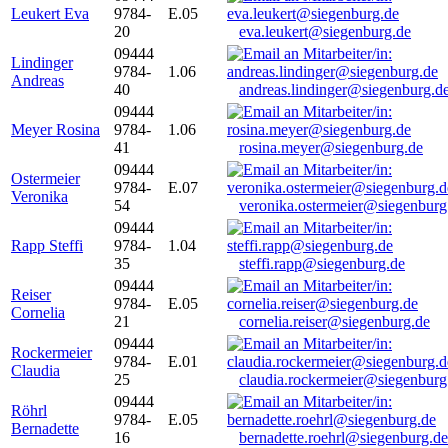
Leukert Eva
9784-
E.05
20
eva.leukert@siegenburg.de
09444
Lindinger
9784-
1.06
Andreas
40
andreas.lindinger@siegenburg.d
09444
Meyer Rosina
9784-
1.06
41
rosina.meyer@siegenburg.de
09444
Ostermeier
9784-
E.07
Veronika
54
veronika.ostermeier@siegenburg
09444
Rapp Steffi
9784-
1.04
35
steffi.rapp@siegenburg.de
09444
Reiser
9784-
E.05
Cornelia
21
cornelia.reiser@siegenburg.de
09444
Rockermeier
9784-
E.01
Claudia
25
claudia.rockermeier@siegenburg
09444
Röhrl
9784-
E.05
Bernadette
16
bernadette.roehrl@siegenburg.de