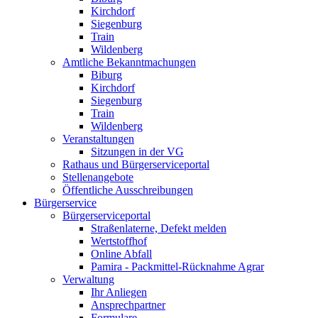
Kirchdorf
Siegenburg
Train
Wildenberg
Amtliche Bekanntmachungen
Biburg
Kirchdorf
Siegenburg
Train
Wildenberg
Veranstaltungen
Sitzungen in der VG
Rathaus und Bürgerserviceportal
Stellenangebote
Öffentliche Ausschreibungen
Bürgerservice
Bürgerserviceportal
Straßenlaterne, Defekt melden
Wertstoffhof
Online Abfall
Pamira - Packmittel-Rücknahme Agrar
Verwaltung
Ihr Anliegen
Ansprechpartner
Formulare