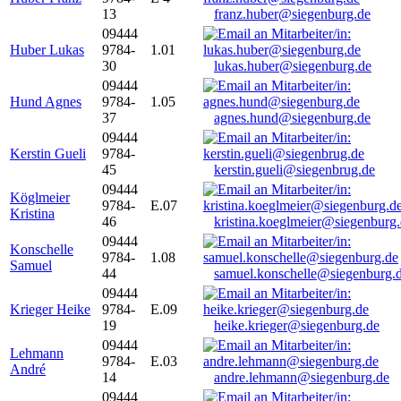
13
franz.huber@siegenburg.de
09444
Huber Lukas
9784-
1.01
30
lukas.huber@siegenburg.de
09444
Hund Agnes
9784-
1.05
37
agnes.hund@siegenburg.de
09444
Kerstin Gueli
9784-
45
kerstin.gueli@siegenbrug.de
09444
Köglmeier
9784-
E.07
Kristina
46
kristina.koeglmeier@siegenburg
09444
Konschelle
9784-
1.08
Samuel
44
samuel.konschelle@siegenburg.
09444
Krieger Heike
9784-
E.09
19
heike.krieger@siegenburg.de
09444
Lehmann
9784-
E.03
André
14
andre.lehmann@siegenburg.de
09444