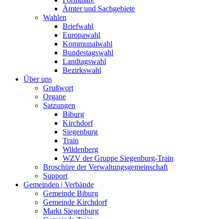
Ämter und Sachgebiete
Wahlen
Briefwahl
Europawahl
Kommunalwahl
Bundestagswahl
Landtagswahl
Bezirkswahl
Über uns
Grußwort
Organe
Satzungen
Biburg
Kirchdorf
Siegenburg
Train
Wildenberg
WZV der Gruppe Siegenburg-Train
Broschüre der Verwaltungsgemeinschaft
Support
Gemeinden | Verbände
Gemeinde Biburg
Gemeinde Kirchdorf
Markt Siegenburg