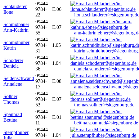
09444
Schlauderer
9784-
E.06
Ilona
22
ilona.schlauderer@siegenburg.d
09444
Schmidbauer
9784-
E.07
Ann-Kathrin
55
ann-kathrin.ebner@siegenburg.d
09444
Schmidhuber
9784-
1.05
Katrin
31
katrin.schmidhuber@siegenburg
09444
Schoderer
9784-
1.04
Daniela
36
daniela.schoderer@siegenburg.d
09444
Seidenschwand
9784-
E.08
Annalena
17
annalena.seidenschwand@siegen
09444
Sollner
9784-
E.07
Thomas
53
thomas.sollner@siegenburg.de
09444
Spannrad
9784-
E.01
Bettina
11
bettina.spannrad@siegenburg.de
09444
Stempfhuber
9784-
1.04
Julia