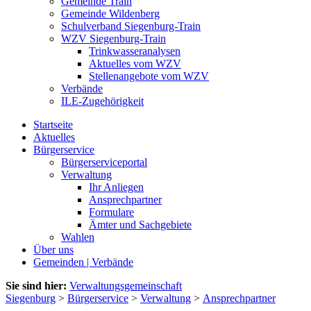
Gemeinde Train
Gemeinde Wildenberg
Schulverband Siegenburg-Train
WZV Siegenburg-Train
Trinkwasseranalysen
Aktuelles vom WZV
Stellenangebote vom WZV
Verbände
ILE-Zugehörigkeit
Startseite
Aktuelles
Bürgerservice
Bürgerserviceportal
Verwaltung
Ihr Anliegen
Ansprechpartner
Formulare
Ämter und Sachgebiete
Wahlen
Über uns
Gemeinden | Verbände
Sie sind hier:
Verwaltungsgemeinschaft
Siegenburg
>
Bürgerservice
>
Verwaltung
>
Ansprechpartner