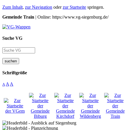
Zum Inhalt
,
zur Navigation
oder
zur Startseite
springen.
Gemeinde Train
| Online: https://www.vg-siegenburg.de/
Suche VG
suchen
Schriftgröße
A
A
A