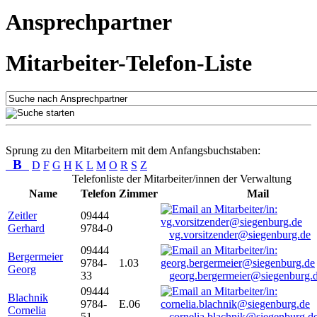
Ansprechpartner
Mitarbeiter-Telefon-Liste
Sprung zu den Mitarbeitern mit dem Anfangsbuchstaben:
B
D
F
G
H
K
L
M
O
R
S
Z
Telefonliste der Mitarbeiter/innen der Verwaltung
Name
Telefon
Zimmer
Mail
Zeitler
09444
Gerhard
9784-0
vg.vorsitzender@siegenburg.de
09444
Bergermeier
9784-
1.03
Georg
33
georg.bergermeier@siegenburg.
09444
Blachnik
9784-
E.06
Cornelia
51
cornelia.blachnik@siegenburg.d