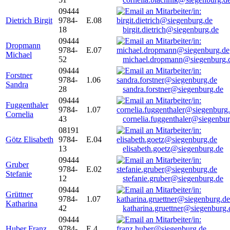
09444
Dietrich Birgit
9784-
E.08
18
birgit.dietrich@siegenburg.de
09444
Dropmann
9784-
E.07
Michael
52
michael.dropmann@siegenburg.
09444
Forstner
9784-
1.06
Sandra
28
sandra.forstner@siegenburg.de
09444
Fuggenthaler
9784-
1.07
Cornelia
43
cornelia.fuggenthaler@siegenbu
08191
Götz Elisabeth
9784-
E.04
13
elisabeth.goetz@siegenburg.de
09444
Gruber
9784-
E.02
Stefanie
12
stefanie.gruber@siegenburg.de
09444
Grüttner
9784-
1.07
Katharina
42
katharina.gruettner@siegenburg.
09444
Huber Franz
9784-
E 4