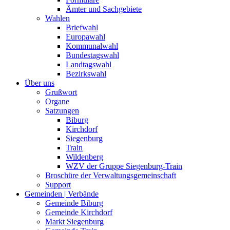
Ämter und Sachgebiete
Wahlen
Briefwahl
Europawahl
Kommunalwahl
Bundestagswahl
Landtagswahl
Bezirkswahl
Über uns
Grußwort
Organe
Satzungen
Biburg
Kirchdorf
Siegenburg
Train
Wildenberg
WZV der Gruppe Siegenburg-Train
Broschüre der Verwaltungsgemeinschaft
Support
Gemeinden | Verbände
Gemeinde Biburg
Gemeinde Kirchdorf
Markt Siegenburg