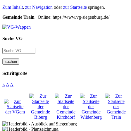
Zum Inhalt
,
zur Navigation
oder
zur Startseite
springen.
Gemeinde Train
| Online: https://www.vg-siegenburg.de/
Suche VG
suchen
Schriftgröße
A
A
A