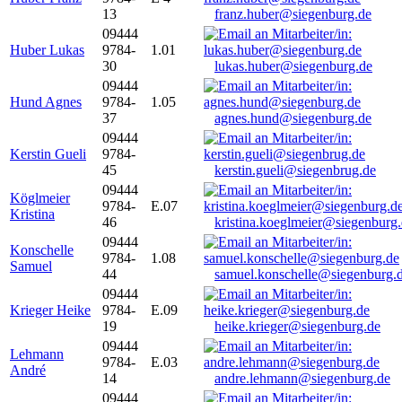
13
franz.huber@siegenburg.de
09444
Huber Lukas
9784-
1.01
30
lukas.huber@siegenburg.de
09444
Hund Agnes
9784-
1.05
37
agnes.hund@siegenburg.de
09444
Kerstin Gueli
9784-
45
kerstin.gueli@siegenbrug.de
09444
Köglmeier
9784-
E.07
Kristina
46
kristina.koeglmeier@siegenburg
09444
Konschelle
9784-
1.08
Samuel
44
samuel.konschelle@siegenburg.
09444
Krieger Heike
9784-
E.09
19
heike.krieger@siegenburg.de
09444
Lehmann
9784-
E.03
André
14
andre.lehmann@siegenburg.de
09444