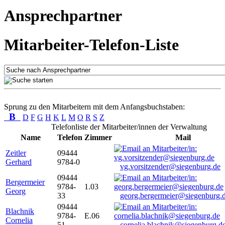
Ansprechpartner
Mitarbeiter-Telefon-Liste
Sprung zu den Mitarbeitern mit dem Anfangsbuchstaben:
B
D
F
G
H
K
L
M
O
R
S
Z
Telefonliste der Mitarbeiter/innen der Verwaltung
Name
Telefon
Zimmer
Mail
Zeitler
09444
Gerhard
9784-0
vg.vorsitzender@siegenburg.de
09444
Bergermeier
9784-
1.03
Georg
33
georg.bergermeier@siegenburg.
09444
Blachnik
9784-
E.06
Cornelia
51
cornelia.blachnik@siegenburg.d