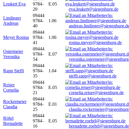
Leukert Eva
9784-
E.05
20
eva.leukert@siegenburg.de
09444
Lindinger
9784-
1.06
Andreas
40
andreas.lindinger@siegenburg.d
09444
Meyer Rosina
9784-
1.06
41
rosina.meyer@siegenburg.de
09444
Ostermeier
9784-
E.07
Veronika
54
veronika.ostermeier@siegenburg
09444
Rapp Steffi
9784-
1.04
35
steffi.rapp@siegenburg.de
09444
Reiser
9784-
E.05
Cornelia
21
cornelia.reiser@siegenburg.de
09444
Rockermeier
9784-
E.01
Claudia
25
claudia.rockermeier@siegenburg
09444
Röhrl
9784-
E.05
Bernadette
16
bernadette.roehrl@siegenburg.de