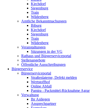
Kirchdorf
Siegenburg
Train
Wildenberg
Amtliche Bekanntmachungen
Biburg
Kirchdorf
Siegenburg
Train
Wildenberg
Veranstaltungen
Sitzungen in der VG
Rathaus und Bürgerserviceportal
Stellenangebote
Öffentliche Ausschreibungen
Bürgerservice
Bürgerserviceportal
Straßenlaterne, Defekt melden
Wertstoffhof
Online Abfall
Pamira - Packmittel-Rücknahme Agrar
Verwaltung
Ihr Anliegen
Ansprechpartner
Formulare