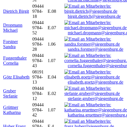
09444
Dietrich Birgit
9784-
E.08
18
birgit.dietrich@siegenburg.de
09444
Dropmann
9784-
E.07
Michael
52
michael.dropmann@siegenburg.
09444
Forstner
9784-
1.06
Sandra
28
sandra.forstner@siegenburg.de
09444
Fuggenthaler
9784-
1.07
Cornelia
43
cornelia.fuggenthaler@siegenbu
08191
Götz Elisabeth
9784-
E.04
13
elisabeth.goetz@siegenburg.de
09444
Gruber
9784-
E.02
Stefanie
12
stefanie.gruber@siegenburg.de
09444
Grüttner
9784-
1.07
Katharina
42
katharina.gruettner@siegenburg.
09444
Huber Franz
9784-
E 4