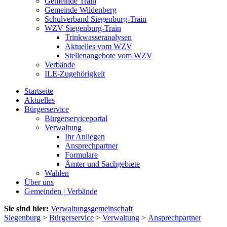
Gemeinde Train
Gemeinde Wildenberg
Schulverband Siegenburg-Train
WZV Siegenburg-Train
Trinkwasseranalysen
Aktuelles vom WZV
Stellenangebote vom WZV
Verbände
ILE-Zugehörigkeit
Startseite
Aktuelles
Bürgerservice
Bürgerserviceportal
Verwaltung
Ihr Anliegen
Ansprechpartner
Formulare
Ämter und Sachgebiete
Wahlen
Über uns
Gemeinden | Verbände
Sie sind hier:
Verwaltungsgemeinschaft
Siegenburg
>
Bürgerservice
>
Verwaltung
>
Ansprechpartner