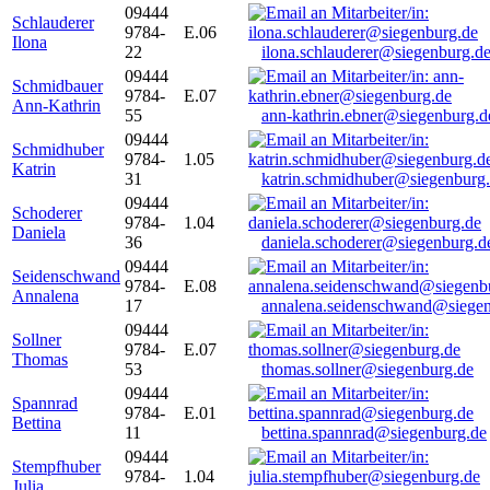
09444
Schlauderer
9784-
E.06
Ilona
22
ilona.schlauderer@siegenburg.d
09444
Schmidbauer
9784-
E.07
Ann-Kathrin
55
ann-kathrin.ebner@siegenburg.d
09444
Schmidhuber
9784-
1.05
Katrin
31
katrin.schmidhuber@siegenburg
09444
Schoderer
9784-
1.04
Daniela
36
daniela.schoderer@siegenburg.d
09444
Seidenschwand
9784-
E.08
Annalena
17
annalena.seidenschwand@siegen
09444
Sollner
9784-
E.07
Thomas
53
thomas.sollner@siegenburg.de
09444
Spannrad
9784-
E.01
Bettina
11
bettina.spannrad@siegenburg.de
09444
Stempfhuber
9784-
1.04
Julia