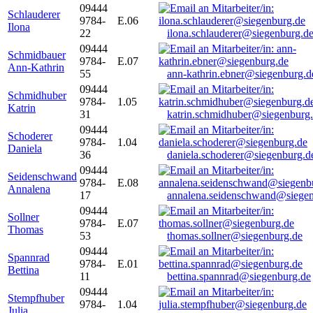
09444
Schlauderer
9784-
E.06
Ilona
22
ilona.schlauderer@siegenburg.d
09444
Schmidbauer
9784-
E.07
Ann-Kathrin
55
ann-kathrin.ebner@siegenburg.d
09444
Schmidhuber
9784-
1.05
Katrin
31
katrin.schmidhuber@siegenburg
09444
Schoderer
9784-
1.04
Daniela
36
daniela.schoderer@siegenburg.d
09444
Seidenschwand
9784-
E.08
Annalena
17
annalena.seidenschwand@siegen
09444
Sollner
9784-
E.07
Thomas
53
thomas.sollner@siegenburg.de
09444
Spannrad
9784-
E.01
Bettina
11
bettina.spannrad@siegenburg.de
09444
Stempfhuber
9784-
1.04
Julia