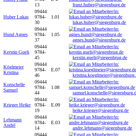
13
franz.huber@siegenburg.de
09444
Huber Lukas
9784-
1.01
30
lukas.huber@siegenburg.de
09444
Hund Agnes
9784-
1.05
37
agnes.hund@siegenburg.de
09444
Kerstin Gueli
9784-
45
kerstin.gueli@siegenbrug.de
09444
Köglmeier
9784-
E.07
Kristina
46
kristina.koeglmeier@siegenburg
09444
Konschelle
9784-
1.08
Samuel
44
samuel.konschelle@siegenburg.
09444
Krieger Heike
9784-
E.09
19
heike.krieger@siegenburg.de
09444
Lehmann
9784-
E.03
André
14
andre.lehmann@siegenburg.de
09444