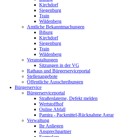
Kirchdorf
Siegenburg
Train
Wildenberg
Amtliche Bekanntmachungen
Biburg
Kirchdorf
Siegenburg
Train
Wildenberg
Veranstaltungen
Sitzungen in der VG
Rathaus und Bürgerserviceportal
Stellenangebote
Öffentliche Ausschreibungen
Bürgerservice
Bürgerserviceportal
Straßenlaterne, Defekt melden
Wertstoffhof
Online Abfall
Pamira - Packmittel-Rücknahme Agrar
Verwaltung
Ihr Anliegen
Ansprechpartner
Formulare