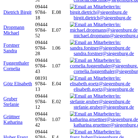
09444
Dietrich Birgit
9784-
E.08
18
birgit.dietrich@siegenburg.de
09444
Dropmann
9784-
E.07
Michael
52
michael.dropmann@siegenburg.
09444
Forstner
9784-
1.06
Sandra
28
sandra.forstner@siegenburg.de
09444
Fuggenthaler
9784-
1.07
Cornelia
43
cornelia.fuggenthaler@siegenbu
08191
Götz Elisabeth
9784-
E.04
13
elisabeth.goetz@siegenburg.de
09444
Gruber
9784-
E.02
Stefanie
12
stefanie.gruber@siegenburg.de
09444
Grüttner
9784-
1.07
Katharina
42
katharina.gruettner@siegenburg.
09444
Huber Franz
9784-
E 4