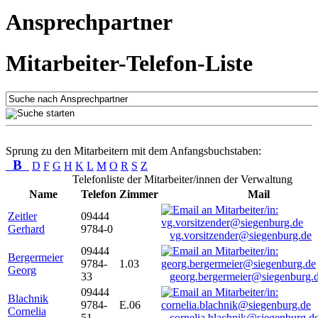
Ansprechpartner
Mitarbeiter-Telefon-Liste
Sprung zu den Mitarbeitern mit dem Anfangsbuchstaben:
B
D
F
G
H
K
L
M
O
R
S
Z
Telefonliste der Mitarbeiter/innen der Verwaltung
Name
Telefon
Zimmer
Mail
Zeitler
09444
Gerhard
9784-0
vg.vorsitzender@siegenburg.de
09444
Bergermeier
9784-
1.03
Georg
33
georg.bergermeier@siegenburg.
09444
Blachnik
9784-
E.06
Cornelia
51
cornelia.blachnik@siegenburg.d