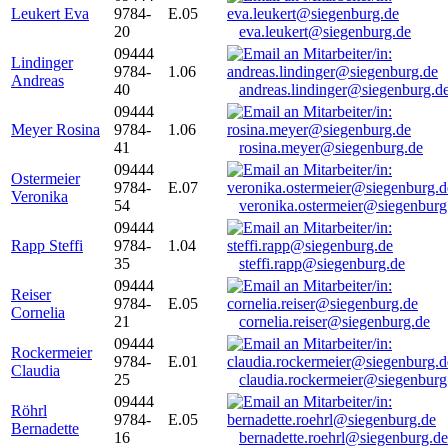
Leukert Eva
9784-
E.05
20
eva.leukert@siegenburg.de
09444
Lindinger
9784-
1.06
Andreas
40
andreas.lindinger@siegenburg.d
09444
Meyer Rosina
9784-
1.06
41
rosina.meyer@siegenburg.de
09444
Ostermeier
9784-
E.07
Veronika
54
veronika.ostermeier@siegenburg
09444
Rapp Steffi
9784-
1.04
35
steffi.rapp@siegenburg.de
09444
Reiser
9784-
E.05
Cornelia
21
cornelia.reiser@siegenburg.de
09444
Rockermeier
9784-
E.01
Claudia
25
claudia.rockermeier@siegenburg
09444
Röhrl
9784-
E.05
Bernadette
16
bernadette.roehrl@siegenburg.de