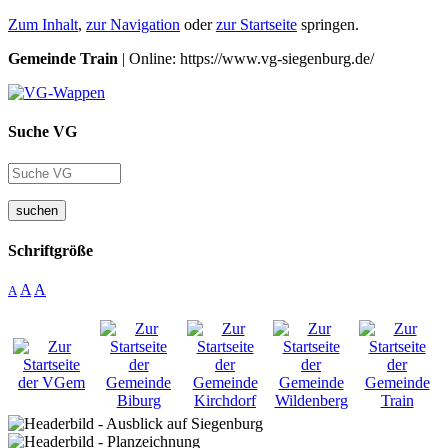
Zum Inhalt
,
zur Navigation
oder
zur Startseite
springen.
Gemeinde Train
| Online: https://www.vg-siegenburg.de/
Suche VG
suchen
Schriftgröße
A
A
A