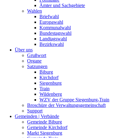
Ämter und Sachgebiete
Wahlen
Briefwahl
Europawahl
Kommunalwahl
Bundestagswahl
Landtagswahl
Bezirkswahl
Über uns
Grußwort
Organe
Satzungen
Biburg
Kirchdorf
Siegenburg
Train
Wildenberg
WZV der Gruppe Siegenburg-Train
Broschüre der Verwaltungsgemeinschaft
Support
Gemeinden | Verbände
Gemeinde Biburg
Gemeinde Kirchdorf
Markt Siegenburg