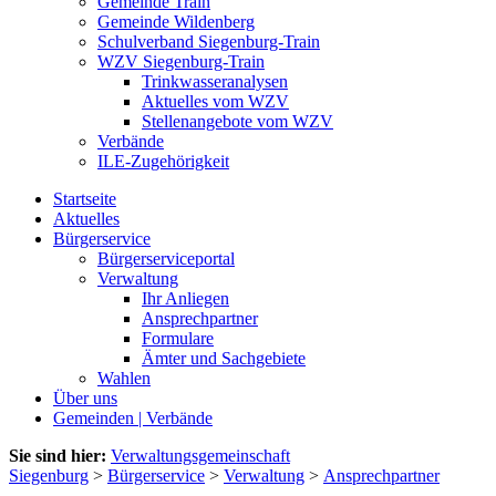
Gemeinde Train
Gemeinde Wildenberg
Schulverband Siegenburg-Train
WZV Siegenburg-Train
Trinkwasseranalysen
Aktuelles vom WZV
Stellenangebote vom WZV
Verbände
ILE-Zugehörigkeit
Startseite
Aktuelles
Bürgerservice
Bürgerserviceportal
Verwaltung
Ihr Anliegen
Ansprechpartner
Formulare
Ämter und Sachgebiete
Wahlen
Über uns
Gemeinden | Verbände
Sie sind hier:
Verwaltungsgemeinschaft
Siegenburg
>
Bürgerservice
>
Verwaltung
>
Ansprechpartner