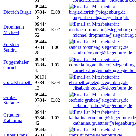
09444
Dietrich Birgit
9784-
E.08
18
birgit.dietrich@siegenburg.de
09444
Dropmann
9784-
E.07
Michael
52
michael.dropmann@siegenburg.
09444
Forstner
9784-
1.06
Sandra
28
sandra.forstner@siegenburg.de
09444
Fuggenthaler
9784-
1.07
Cornelia
43
cornelia.fuggenthaler@siegenbu
08191
Götz Elisabeth
9784-
E.04
13
elisabeth.goetz@siegenburg.de
09444
Gruber
9784-
E.02
Stefanie
12
stefanie.gruber@siegenburg.de
09444
Grüttner
9784-
1.07
Katharina
42
katharina.gruettner@siegenburg.
09444
Huber Franz
9784-
E 4