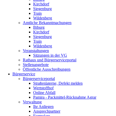
Kirchdorf
Siegenburg
Train
Wildenberg
Amtliche Bekanntmachungen
Biburg
Kirchdorf
Siegenburg
Train
Wildenberg
Veranstaltungen
Sitzungen in der VG
Rathaus und Bürgerserviceportal
Stellenangebote
Öffentliche Ausschreibungen
Bürgerservice
Bürgerserviceportal
Straßenlaterne, Defekt melden
Wertstoffhof
Online Abfall
Pamira - Packmittel-Rücknahme Agrar
Verwaltung
Ihr Anliegen
Ansprechpartner
Formulare