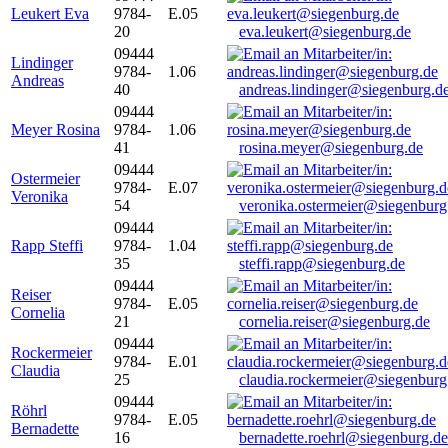
Leukert Eva
9784-
E.05
20
eva.leukert@siegenburg.de
09444
Lindinger
9784-
1.06
Andreas
40
andreas.lindinger@siegenburg.d
09444
Meyer Rosina
9784-
1.06
41
rosina.meyer@siegenburg.de
09444
Ostermeier
9784-
E.07
Veronika
54
veronika.ostermeier@siegenburg
09444
Rapp Steffi
9784-
1.04
35
steffi.rapp@siegenburg.de
09444
Reiser
9784-
E.05
Cornelia
21
cornelia.reiser@siegenburg.de
09444
Rockermeier
9784-
E.01
Claudia
25
claudia.rockermeier@siegenburg
09444
Röhrl
9784-
E.05
Bernadette
16
bernadette.roehrl@siegenburg.de