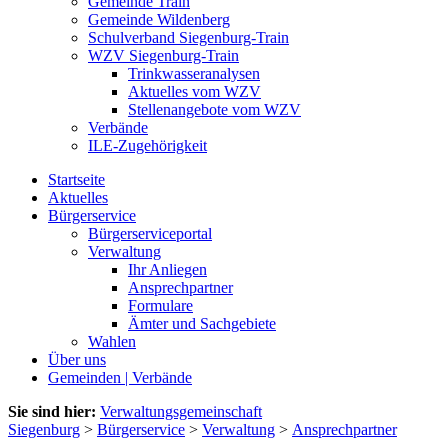
Gemeinde Train
Gemeinde Wildenberg
Schulverband Siegenburg-Train
WZV Siegenburg-Train
Trinkwasseranalysen
Aktuelles vom WZV
Stellenangebote vom WZV
Verbände
ILE-Zugehörigkeit
Startseite
Aktuelles
Bürgerservice
Bürgerserviceportal
Verwaltung
Ihr Anliegen
Ansprechpartner
Formulare
Ämter und Sachgebiete
Wahlen
Über uns
Gemeinden | Verbände
Sie sind hier:
Verwaltungsgemeinschaft
Siegenburg
>
Bürgerservice
>
Verwaltung
>
Ansprechpartner