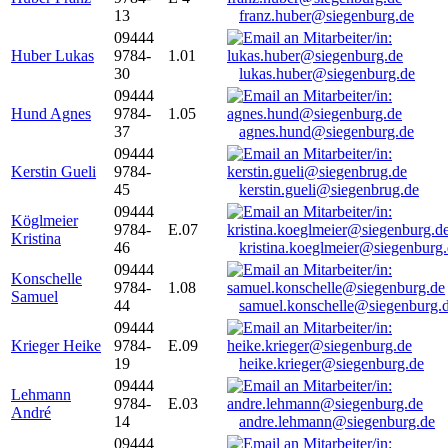
13
franz.huber@siegenburg.de
09444
Huber Lukas
9784-
1.01
30
lukas.huber@siegenburg.de
09444
Hund Agnes
9784-
1.05
37
agnes.hund@siegenburg.de
09444
Kerstin Gueli
9784-
45
kerstin.gueli@siegenbrug.de
09444
Köglmeier
9784-
E.07
Kristina
46
kristina.koeglmeier@siegenburg
09444
Konschelle
9784-
1.08
Samuel
44
samuel.konschelle@siegenburg.
09444
Krieger Heike
9784-
E.09
19
heike.krieger@siegenburg.de
09444
Lehmann
9784-
E.03
André
14
andre.lehmann@siegenburg.de
09444