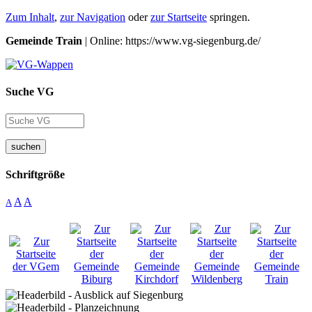
Zum Inhalt
,
zur Navigation
oder
zur Startseite
springen.
Gemeinde Train
| Online: https://www.vg-siegenburg.de/
Suche VG
suchen
Schriftgröße
A
A
A