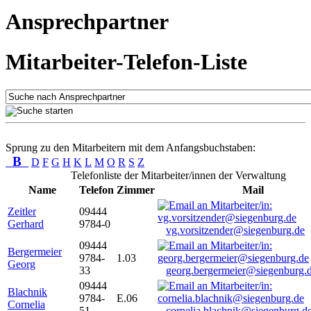
Ansprechpartner
Mitarbeiter-Telefon-Liste
Sprung zu den Mitarbeitern mit dem Anfangsbuchstaben:
B
D
F
G
H
K
L
M
O
R
S
Z
Telefonliste der Mitarbeiter/innen der Verwaltung
Name
Telefon
Zimmer
Mail
Zeitler
09444
Gerhard
9784-0
vg.vorsitzender@siegenburg.de
09444
Bergermeier
9784-
1.03
Georg
33
georg.bergermeier@siegenburg.
09444
Blachnik
9784-
E.06
Cornelia
51
cornelia.blachnik@siegenburg.d