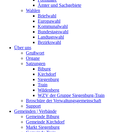
Ämter und Sachgebiete
Wahlen
Briefwahl
Europawahl
Kommunalwahl
Bundestagswahl
Landtagswahl
Bezirkswahl
Über uns
Grußwort
Organe
Satzungen
Biburg
Kirchdorf
Siegenburg
Train
Wildenberg
WZV der Gruppe Siegenburg-Train
Broschüre der Verwaltungsgemeinschaft
Support
Gemeinden | Verbände
Gemeinde Biburg
Gemeinde Kirchdorf
Markt Siegenburg