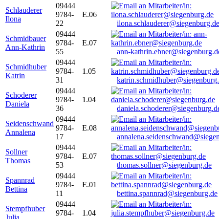
09444
Schlauderer
9784-
E.06
Ilona
22
ilona.schlauderer@siegenburg.d
09444
Schmidbauer
9784-
E.07
Ann-Kathrin
55
ann-kathrin.ebner@siegenburg.d
09444
Schmidhuber
9784-
1.05
Katrin
31
katrin.schmidhuber@siegenburg
09444
Schoderer
9784-
1.04
Daniela
36
daniela.schoderer@siegenburg.d
09444
Seidenschwand
9784-
E.08
Annalena
17
annalena.seidenschwand@siegen
09444
Sollner
9784-
E.07
Thomas
53
thomas.sollner@siegenburg.de
09444
Spannrad
9784-
E.01
Bettina
11
bettina.spannrad@siegenburg.de
09444
Stempfhuber
9784-
1.04
Julia