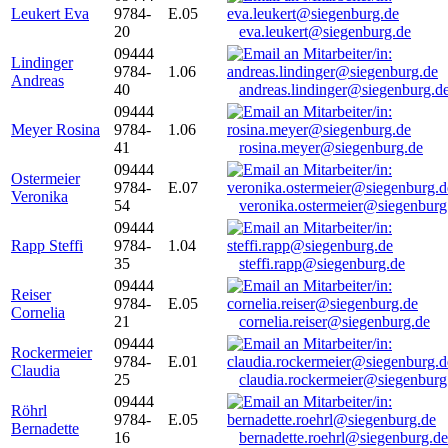
Leukert Eva
9784-
E.05
20
eva.leukert@siegenburg.de
09444
Lindinger
9784-
1.06
Andreas
40
andreas.lindinger@siegenburg.d
09444
Meyer Rosina
9784-
1.06
41
rosina.meyer@siegenburg.de
09444
Ostermeier
9784-
E.07
Veronika
54
veronika.ostermeier@siegenburg
09444
Rapp Steffi
9784-
1.04
35
steffi.rapp@siegenburg.de
09444
Reiser
9784-
E.05
Cornelia
21
cornelia.reiser@siegenburg.de
09444
Rockermeier
9784-
E.01
Claudia
25
claudia.rockermeier@siegenburg
09444
Röhrl
9784-
E.05
Bernadette
16
bernadette.roehrl@siegenburg.de