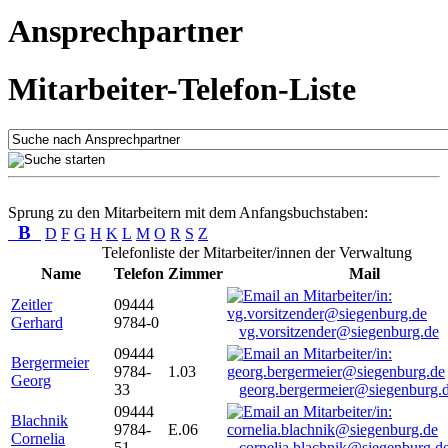
Ansprechpartner
Mitarbeiter-Telefon-Liste
Sprung zu den Mitarbeitern mit dem Anfangsbuchstaben:
B
D
F
G
H
K
L
M
O
R
S
Z
Telefonliste der Mitarbeiter/innen der Verwaltung
Name
Telefon
Zimmer
Mail
Zeitler
09444
Gerhard
9784-0
vg.vorsitzender@siegenburg.de
09444
Bergermeier
9784-
1.03
Georg
33
georg.bergermeier@siegenburg.
09444
Blachnik
9784-
E.06
Cornelia
51
cornelia.blachnik@siegenburg.d