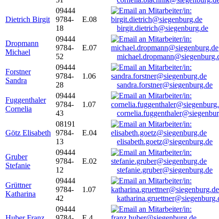
09444
Dietrich Birgit
9784-
E.08
18
birgit.dietrich@siegenburg.de
09444
Dropmann
9784-
E.07
Michael
52
michael.dropmann@siegenburg.
09444
Forstner
9784-
1.06
Sandra
28
sandra.forstner@siegenburg.de
09444
Fuggenthaler
9784-
1.07
Cornelia
43
cornelia.fuggenthaler@siegenbu
08191
Götz Elisabeth
9784-
E.04
13
elisabeth.goetz@siegenburg.de
09444
Gruber
9784-
E.02
Stefanie
12
stefanie.gruber@siegenburg.de
09444
Grüttner
9784-
1.07
Katharina
42
katharina.gruettner@siegenburg.
09444
Huber Franz
9784-
E 4