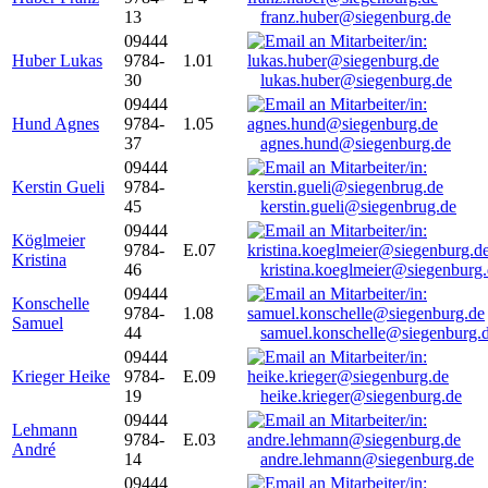
13
franz.huber@siegenburg.de
09444
Huber Lukas
9784-
1.01
30
lukas.huber@siegenburg.de
09444
Hund Agnes
9784-
1.05
37
agnes.hund@siegenburg.de
09444
Kerstin Gueli
9784-
45
kerstin.gueli@siegenbrug.de
09444
Köglmeier
9784-
E.07
Kristina
46
kristina.koeglmeier@siegenburg
09444
Konschelle
9784-
1.08
Samuel
44
samuel.konschelle@siegenburg.
09444
Krieger Heike
9784-
E.09
19
heike.krieger@siegenburg.de
09444
Lehmann
9784-
E.03
André
14
andre.lehmann@siegenburg.de
09444