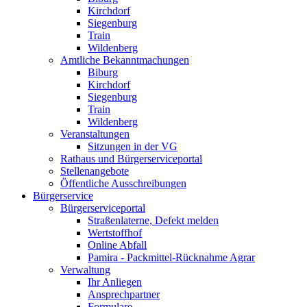
Kirchdorf
Siegenburg
Train
Wildenberg
Amtliche Bekanntmachungen
Biburg
Kirchdorf
Siegenburg
Train
Wildenberg
Veranstaltungen
Sitzungen in der VG
Rathaus und Bürgerserviceportal
Stellenangebote
Öffentliche Ausschreibungen
Bürgerservice
Bürgerserviceportal
Straßenlaterne, Defekt melden
Wertstoffhof
Online Abfall
Pamira - Packmittel-Rücknahme Agrar
Verwaltung
Ihr Anliegen
Ansprechpartner
Formulare