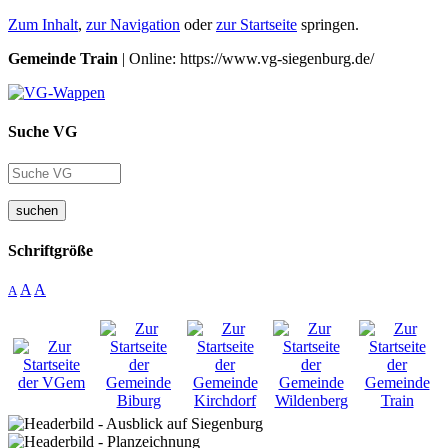
Zum Inhalt
,
zur Navigation
oder
zur Startseite
springen.
Gemeinde Train
| Online: https://www.vg-siegenburg.de/
Suche VG
suchen
Schriftgröße
A
A
A