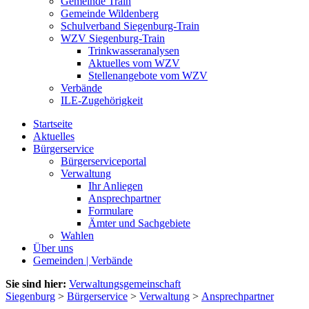
Gemeinde Train
Gemeinde Wildenberg
Schulverband Siegenburg-Train
WZV Siegenburg-Train
Trinkwasseranalysen
Aktuelles vom WZV
Stellenangebote vom WZV
Verbände
ILE-Zugehörigkeit
Startseite
Aktuelles
Bürgerservice
Bürgerserviceportal
Verwaltung
Ihr Anliegen
Ansprechpartner
Formulare
Ämter und Sachgebiete
Wahlen
Über uns
Gemeinden | Verbände
Sie sind hier:
Verwaltungsgemeinschaft
Siegenburg
>
Bürgerservice
>
Verwaltung
>
Ansprechpartner