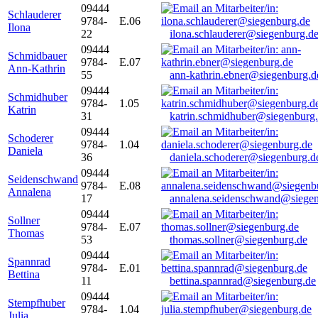
09444
Schlauderer
9784-
E.06
Ilona
22
ilona.schlauderer@siegenburg.d
09444
Schmidbauer
9784-
E.07
Ann-Kathrin
55
ann-kathrin.ebner@siegenburg.d
09444
Schmidhuber
9784-
1.05
Katrin
31
katrin.schmidhuber@siegenburg
09444
Schoderer
9784-
1.04
Daniela
36
daniela.schoderer@siegenburg.d
09444
Seidenschwand
9784-
E.08
Annalena
17
annalena.seidenschwand@siegen
09444
Sollner
9784-
E.07
Thomas
53
thomas.sollner@siegenburg.de
09444
Spannrad
9784-
E.01
Bettina
11
bettina.spannrad@siegenburg.de
09444
Stempfhuber
9784-
1.04
Julia