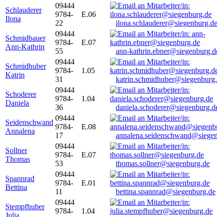
09444
Schlauderer
9784-
E.06
Ilona
22
ilona.schlauderer@siegenburg.d
09444
Schmidbauer
9784-
E.07
Ann-Kathrin
55
ann-kathrin.ebner@siegenburg.d
09444
Schmidhuber
9784-
1.05
Katrin
31
katrin.schmidhuber@siegenburg
09444
Schoderer
9784-
1.04
Daniela
36
daniela.schoderer@siegenburg.d
09444
Seidenschwand
9784-
E.08
Annalena
17
annalena.seidenschwand@siegen
09444
Sollner
9784-
E.07
Thomas
53
thomas.sollner@siegenburg.de
09444
Spannrad
9784-
E.01
Bettina
11
bettina.spannrad@siegenburg.de
09444
Stempfhuber
9784-
1.04
Julia