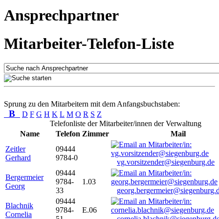
Ansprechpartner
Mitarbeiter-Telefon-Liste
Sprung zu den Mitarbeitern mit dem Anfangsbuchstaben:
B
D
F
G
H
K
L
M
O
R
S
Z
Telefonliste der Mitarbeiter/innen der Verwaltung
Name
Telefon
Zimmer
Mail
Zeitler
09444
Gerhard
9784-0
vg.vorsitzender@siegenburg.de
09444
Bergermeier
9784-
1.03
Georg
33
georg.bergermeier@siegenburg.
09444
Blachnik
9784-
E.06
Cornelia
51
cornelia.blachnik@siegenburg.d