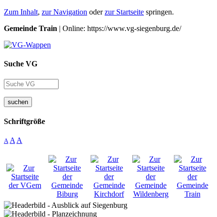
Zum Inhalt
,
zur Navigation
oder
zur Startseite
springen.
Gemeinde Train
| Online: https://www.vg-siegenburg.de/
Suche VG
suchen
Schriftgröße
A
A
A