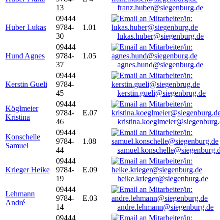
13
franz.huber@siegenburg.de
09444
Huber Lukas
9784-
1.01
30
lukas.huber@siegenburg.de
09444
Hund Agnes
9784-
1.05
37
agnes.hund@siegenburg.de
09444
Kerstin Gueli
9784-
45
kerstin.gueli@siegenbrug.de
09444
Köglmeier
9784-
E.07
Kristina
46
kristina.koeglmeier@siegenburg
09444
Konschelle
9784-
1.08
Samuel
44
samuel.konschelle@siegenburg.
09444
Krieger Heike
9784-
E.09
19
heike.krieger@siegenburg.de
09444
Lehmann
9784-
E.03
André
14
andre.lehmann@siegenburg.de
09444