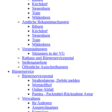
Kirchdorf
Siegenburg
Train
Wildenberg
Amtliche Bekanntmachungen
Biburg
Kirchdorf
Siegenburg
Train
Wildenberg
Veranstaltungen
Sitzungen in der VG
Rathaus und Bürgerserviceportal
Stellenangebote
Öffentliche Ausschreibungen
Bürgerservice
Bürgerserviceportal
Straßenlaterne, Defekt melden
Wertstoffhof
Online Abfall
Pamira - Packmittel-Rücknahme Agrar
Verwaltung
Ihr Anliegen
Ansprechpartner
Formulare