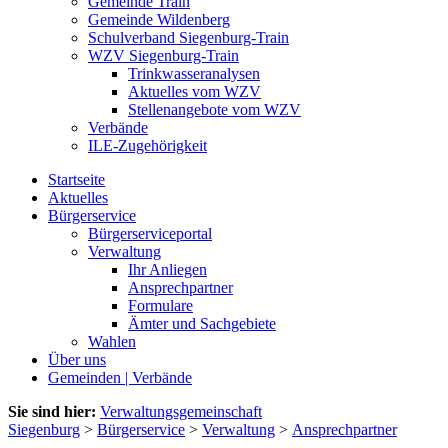
Gemeinde Train
Gemeinde Wildenberg
Schulverband Siegenburg-Train
WZV Siegenburg-Train
Trinkwasseranalysen
Aktuelles vom WZV
Stellenangebote vom WZV
Verbände
ILE-Zugehörigkeit
Startseite
Aktuelles
Bürgerservice
Bürgerserviceportal
Verwaltung
Ihr Anliegen
Ansprechpartner
Formulare
Ämter und Sachgebiete
Wahlen
Über uns
Gemeinden | Verbände
Sie sind hier:
Verwaltungsgemeinschaft
Siegenburg
>
Bürgerservice
>
Verwaltung
>
Ansprechpartner