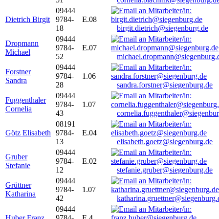
09444
Dietrich Birgit
9784-
E.08
18
birgit.dietrich@siegenburg.de
09444
Dropmann
9784-
E.07
Michael
52
michael.dropmann@siegenburg.
09444
Forstner
9784-
1.06
Sandra
28
sandra.forstner@siegenburg.de
09444
Fuggenthaler
9784-
1.07
Cornelia
43
cornelia.fuggenthaler@siegenbu
08191
Götz Elisabeth
9784-
E.04
13
elisabeth.goetz@siegenburg.de
09444
Gruber
9784-
E.02
Stefanie
12
stefanie.gruber@siegenburg.de
09444
Grüttner
9784-
1.07
Katharina
42
katharina.gruettner@siegenburg.
09444
Huber Franz
9784-
E 4