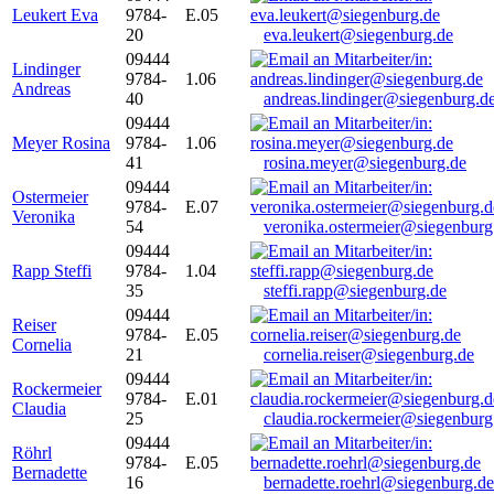
Leukert Eva
9784-
E.05
20
eva.leukert@siegenburg.de
09444
Lindinger
9784-
1.06
Andreas
40
andreas.lindinger@siegenburg.d
09444
Meyer Rosina
9784-
1.06
41
rosina.meyer@siegenburg.de
09444
Ostermeier
9784-
E.07
Veronika
54
veronika.ostermeier@siegenburg
09444
Rapp Steffi
9784-
1.04
35
steffi.rapp@siegenburg.de
09444
Reiser
9784-
E.05
Cornelia
21
cornelia.reiser@siegenburg.de
09444
Rockermeier
9784-
E.01
Claudia
25
claudia.rockermeier@siegenburg
09444
Röhrl
9784-
E.05
Bernadette
16
bernadette.roehrl@siegenburg.de