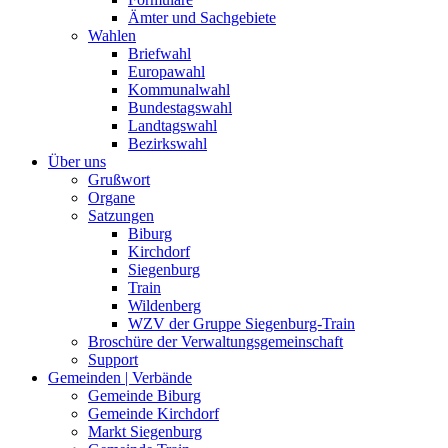
Ämter und Sachgebiete
Wahlen
Briefwahl
Europawahl
Kommunalwahl
Bundestagswahl
Landtagswahl
Bezirkswahl
Über uns
Grußwort
Organe
Satzungen
Biburg
Kirchdorf
Siegenburg
Train
Wildenberg
WZV der Gruppe Siegenburg-Train
Broschüre der Verwaltungsgemeinschaft
Support
Gemeinden | Verbände
Gemeinde Biburg
Gemeinde Kirchdorf
Markt Siegenburg