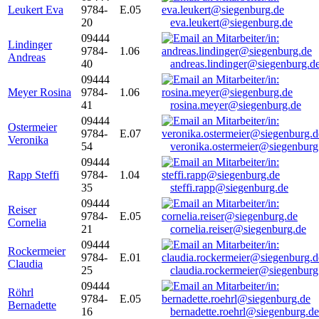
Leukert Eva
9784-
E.05
20
eva.leukert@siegenburg.de
09444
Lindinger
9784-
1.06
Andreas
40
andreas.lindinger@siegenburg.d
09444
Meyer Rosina
9784-
1.06
41
rosina.meyer@siegenburg.de
09444
Ostermeier
9784-
E.07
Veronika
54
veronika.ostermeier@siegenburg
09444
Rapp Steffi
9784-
1.04
35
steffi.rapp@siegenburg.de
09444
Reiser
9784-
E.05
Cornelia
21
cornelia.reiser@siegenburg.de
09444
Rockermeier
9784-
E.01
Claudia
25
claudia.rockermeier@siegenburg
09444
Röhrl
9784-
E.05
Bernadette
16
bernadette.roehrl@siegenburg.de