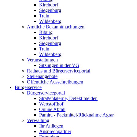
Kirchdorf
Siegenburg
Train
Wildenberg
Amtliche Bekanntmachungen
Biburg
Kirchdorf
Siegenburg
Train
Wildenberg
Veranstaltungen
Sitzungen in der VG
Rathaus und Bürgerserviceportal
Stellenangebote
Öffentliche Ausschreibungen
Bürgerservice
Bürgerserviceportal
Straßenlaterne, Defekt melden
Wertstoffhof
Online Abfall
Pamira - Packmittel-Rücknahme Agrar
Verwaltung
Ihr Anliegen
Ansprechpartner
Formulare