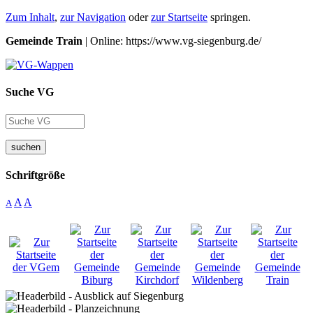
Zum Inhalt
,
zur Navigation
oder
zur Startseite
springen.
Gemeinde Train
| Online: https://www.vg-siegenburg.de/
Suche VG
suchen
Schriftgröße
A
A
A