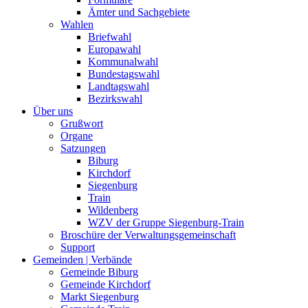
Ämter und Sachgebiete
Wahlen
Briefwahl
Europawahl
Kommunalwahl
Bundestagswahl
Landtagswahl
Bezirkswahl
Über uns
Grußwort
Organe
Satzungen
Biburg
Kirchdorf
Siegenburg
Train
Wildenberg
WZV der Gruppe Siegenburg-Train
Broschüre der Verwaltungsgemeinschaft
Support
Gemeinden | Verbände
Gemeinde Biburg
Gemeinde Kirchdorf
Markt Siegenburg