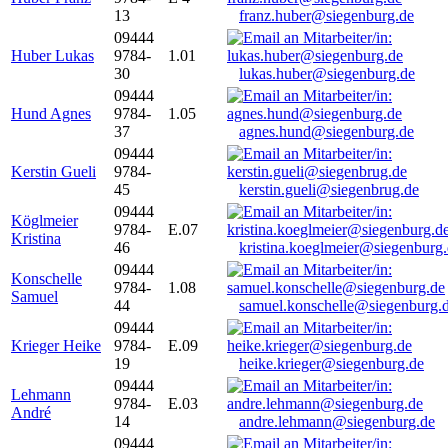
13
franz.huber@siegenburg.de
09444
Huber Lukas
9784-
1.01
30
lukas.huber@siegenburg.de
09444
Hund Agnes
9784-
1.05
37
agnes.hund@siegenburg.de
09444
Kerstin Gueli
9784-
45
kerstin.gueli@siegenbrug.de
09444
Köglmeier
9784-
E.07
Kristina
46
kristina.koeglmeier@siegenburg
09444
Konschelle
9784-
1.08
Samuel
44
samuel.konschelle@siegenburg.
09444
Krieger Heike
9784-
E.09
19
heike.krieger@siegenburg.de
09444
Lehmann
9784-
E.03
André
14
andre.lehmann@siegenburg.de
09444