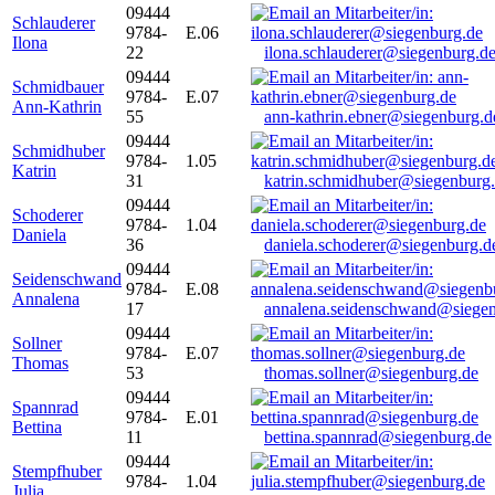
09444
Schlauderer
9784-
E.06
Ilona
22
ilona.schlauderer@siegenburg.d
09444
Schmidbauer
9784-
E.07
Ann-Kathrin
55
ann-kathrin.ebner@siegenburg.d
09444
Schmidhuber
9784-
1.05
Katrin
31
katrin.schmidhuber@siegenburg
09444
Schoderer
9784-
1.04
Daniela
36
daniela.schoderer@siegenburg.d
09444
Seidenschwand
9784-
E.08
Annalena
17
annalena.seidenschwand@siegen
09444
Sollner
9784-
E.07
Thomas
53
thomas.sollner@siegenburg.de
09444
Spannrad
9784-
E.01
Bettina
11
bettina.spannrad@siegenburg.de
09444
Stempfhuber
9784-
1.04
Julia