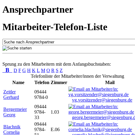
Ansprechpartner
Mitarbeiter-Telefon-Liste
Sprung zu den Mitarbeitern mit dem Anfangsbuchstaben:
B
D
F
G
H
K
L
M
O
R
S
Z
Telefonliste der Mitarbeiter/innen der Verwaltung
Name
Telefon
Zimmer
Mail
Zeitler
09444
Gerhard
9784-0
vg.vorsitzender@siegenburg.de
09444
Bergermeier
9784-
1.03
Georg
33
georg.bergermeier@siegenburg.
09444
Blachnik
9784-
E.06
Cornelia
51
cornelia.blachnik@siegenburg.d