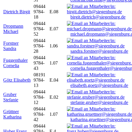
09444
Dietrich Birgit
9784-
E.08
18
birgit.dietrich@siegenburg.de
09444
Dropmann
9784-
E.07
Michael
52
michael.dropmann@siegenburg.
09444
Forstner
9784-
1.06
Sandra
28
sandra.forstner@siegenburg.de
09444
Fuggenthaler
9784-
1.07
Cornelia
43
cornelia.fuggenthaler@siegenbu
08191
Götz Elisabeth
9784-
E.04
13
elisabeth.goetz@siegenburg.de
09444
Gruber
9784-
E.02
Stefanie
12
stefanie.gruber@siegenburg.de
09444
Grüttner
9784-
1.07
Katharina
42
katharina.gruettner@siegenburg.
09444
Huber Franz
9784-
E 4