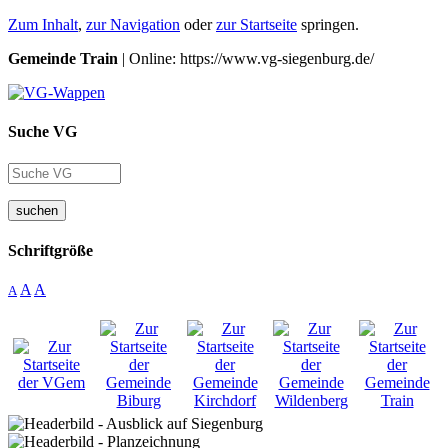
Zum Inhalt
,
zur Navigation
oder
zur Startseite
springen.
Gemeinde Train
| Online: https://www.vg-siegenburg.de/
Suche VG
suchen
Schriftgröße
A
A
A