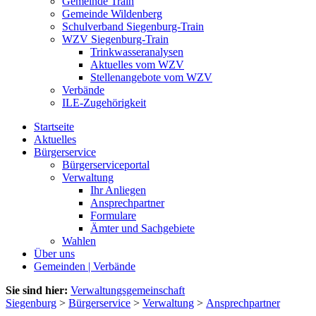
Gemeinde Train
Gemeinde Wildenberg
Schulverband Siegenburg-Train
WZV Siegenburg-Train
Trinkwasseranalysen
Aktuelles vom WZV
Stellenangebote vom WZV
Verbände
ILE-Zugehörigkeit
Startseite
Aktuelles
Bürgerservice
Bürgerserviceportal
Verwaltung
Ihr Anliegen
Ansprechpartner
Formulare
Ämter und Sachgebiete
Wahlen
Über uns
Gemeinden | Verbände
Sie sind hier:
Verwaltungsgemeinschaft
Siegenburg
>
Bürgerservice
>
Verwaltung
>
Ansprechpartner