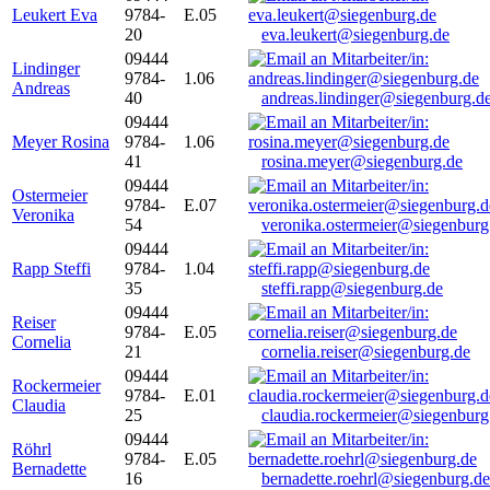
Leukert Eva
9784-
E.05
20
eva.leukert@siegenburg.de
09444
Lindinger
9784-
1.06
Andreas
40
andreas.lindinger@siegenburg.d
09444
Meyer Rosina
9784-
1.06
41
rosina.meyer@siegenburg.de
09444
Ostermeier
9784-
E.07
Veronika
54
veronika.ostermeier@siegenburg
09444
Rapp Steffi
9784-
1.04
35
steffi.rapp@siegenburg.de
09444
Reiser
9784-
E.05
Cornelia
21
cornelia.reiser@siegenburg.de
09444
Rockermeier
9784-
E.01
Claudia
25
claudia.rockermeier@siegenburg
09444
Röhrl
9784-
E.05
Bernadette
16
bernadette.roehrl@siegenburg.de