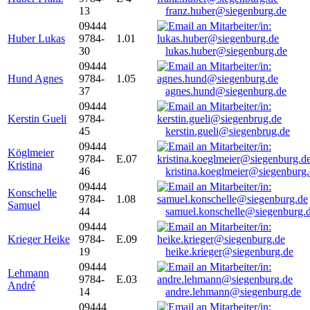
13
franz.huber@siegenburg.de
09444
Huber Lukas
9784-
1.01
30
lukas.huber@siegenburg.de
09444
Hund Agnes
9784-
1.05
37
agnes.hund@siegenburg.de
09444
Kerstin Gueli
9784-
45
kerstin.gueli@siegenbrug.de
09444
Köglmeier
9784-
E.07
Kristina
46
kristina.koeglmeier@siegenburg
09444
Konschelle
9784-
1.08
Samuel
44
samuel.konschelle@siegenburg.
09444
Krieger Heike
9784-
E.09
19
heike.krieger@siegenburg.de
09444
Lehmann
9784-
E.03
André
14
andre.lehmann@siegenburg.de
09444