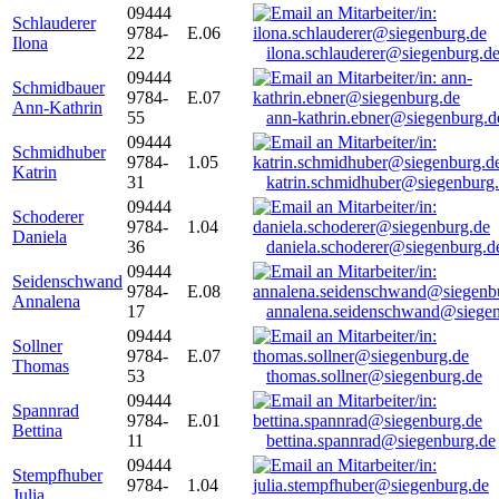
09444
Schlauderer
9784-
E.06
Ilona
22
ilona.schlauderer@siegenburg.d
09444
Schmidbauer
9784-
E.07
Ann-Kathrin
55
ann-kathrin.ebner@siegenburg.d
09444
Schmidhuber
9784-
1.05
Katrin
31
katrin.schmidhuber@siegenburg
09444
Schoderer
9784-
1.04
Daniela
36
daniela.schoderer@siegenburg.d
09444
Seidenschwand
9784-
E.08
Annalena
17
annalena.seidenschwand@siegen
09444
Sollner
9784-
E.07
Thomas
53
thomas.sollner@siegenburg.de
09444
Spannrad
9784-
E.01
Bettina
11
bettina.spannrad@siegenburg.de
09444
Stempfhuber
9784-
1.04
Julia