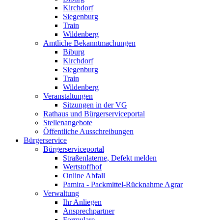
Kirchdorf
Siegenburg
Train
Wildenberg
Amtliche Bekanntmachungen
Biburg
Kirchdorf
Siegenburg
Train
Wildenberg
Veranstaltungen
Sitzungen in der VG
Rathaus und Bürgerserviceportal
Stellenangebote
Öffentliche Ausschreibungen
Bürgerservice
Bürgerserviceportal
Straßenlaterne, Defekt melden
Wertstoffhof
Online Abfall
Pamira - Packmittel-Rücknahme Agrar
Verwaltung
Ihr Anliegen
Ansprechpartner
Formulare