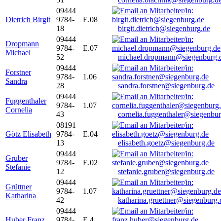
09444
Dietrich Birgit
9784-
E.08
18
birgit.dietrich@siegenburg.de
09444
Dropmann
9784-
E.07
Michael
52
michael.dropmann@siegenburg.
09444
Forstner
9784-
1.06
Sandra
28
sandra.forstner@siegenburg.de
09444
Fuggenthaler
9784-
1.07
Cornelia
43
cornelia.fuggenthaler@siegenbu
08191
Götz Elisabeth
9784-
E.04
13
elisabeth.goetz@siegenburg.de
09444
Gruber
9784-
E.02
Stefanie
12
stefanie.gruber@siegenburg.de
09444
Grüttner
9784-
1.07
Katharina
42
katharina.gruettner@siegenburg.
09444
Huber Franz
9784-
E 4