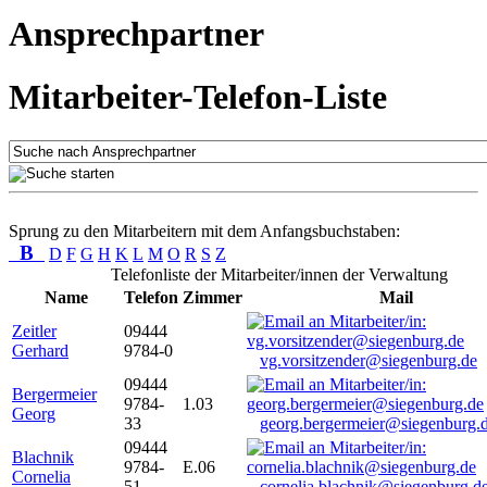
Ansprechpartner
Mitarbeiter-Telefon-Liste
Sprung zu den Mitarbeitern mit dem Anfangsbuchstaben:
B
D
F
G
H
K
L
M
O
R
S
Z
Telefonliste der Mitarbeiter/innen der Verwaltung
Name
Telefon
Zimmer
Mail
Zeitler
09444
Gerhard
9784-0
vg.vorsitzender@siegenburg.de
09444
Bergermeier
9784-
1.03
Georg
33
georg.bergermeier@siegenburg.
09444
Blachnik
9784-
E.06
Cornelia
51
cornelia.blachnik@siegenburg.d