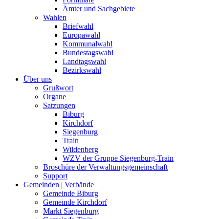
Ämter und Sachgebiete
Wahlen
Briefwahl
Europawahl
Kommunalwahl
Bundestagswahl
Landtagswahl
Bezirkswahl
Über uns
Grußwort
Organe
Satzungen
Biburg
Kirchdorf
Siegenburg
Train
Wildenberg
WZV der Gruppe Siegenburg-Train
Broschüre der Verwaltungsgemeinschaft
Support
Gemeinden | Verbände
Gemeinde Biburg
Gemeinde Kirchdorf
Markt Siegenburg