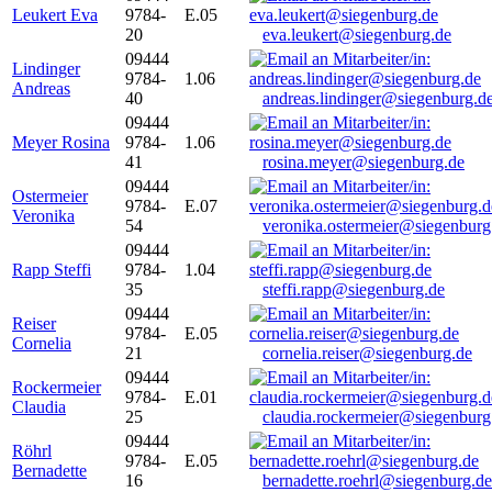
Leukert Eva
9784-
E.05
20
eva.leukert@siegenburg.de
09444
Lindinger
9784-
1.06
Andreas
40
andreas.lindinger@siegenburg.d
09444
Meyer Rosina
9784-
1.06
41
rosina.meyer@siegenburg.de
09444
Ostermeier
9784-
E.07
Veronika
54
veronika.ostermeier@siegenburg
09444
Rapp Steffi
9784-
1.04
35
steffi.rapp@siegenburg.de
09444
Reiser
9784-
E.05
Cornelia
21
cornelia.reiser@siegenburg.de
09444
Rockermeier
9784-
E.01
Claudia
25
claudia.rockermeier@siegenburg
09444
Röhrl
9784-
E.05
Bernadette
16
bernadette.roehrl@siegenburg.de