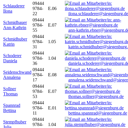
09444
Schlauderer
9784-
E.06
Ilona
22
ilona.schlauderer@siegenburg.d
09444
Schmidbauer
9784-
E.07
Ann-Kathrin
55
ann-kathrin.ebner@siegenburg.d
09444
Schmidhuber
9784-
1.05
Katrin
31
katrin.schmidhuber@siegenburg
09444
Schoderer
9784-
1.04
Daniela
36
daniela.schoderer@siegenburg.d
09444
Seidenschwand
9784-
E.08
Annalena
17
annalena.seidenschwand@siegen
09444
Sollner
9784-
E.07
Thomas
53
thomas.sollner@siegenburg.de
09444
Spannrad
9784-
E.01
Bettina
11
bettina.spannrad@siegenburg.de
09444
Stempfhuber
9784-
1.04
Julia