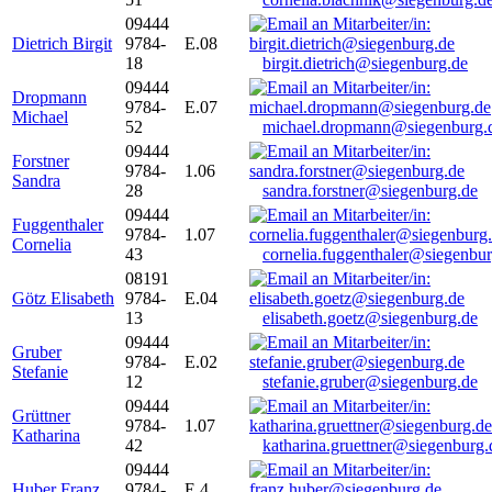
09444
Dietrich Birgit
9784-
E.08
18
birgit.dietrich@siegenburg.de
09444
Dropmann
9784-
E.07
Michael
52
michael.dropmann@siegenburg.
09444
Forstner
9784-
1.06
Sandra
28
sandra.forstner@siegenburg.de
09444
Fuggenthaler
9784-
1.07
Cornelia
43
cornelia.fuggenthaler@siegenbu
08191
Götz Elisabeth
9784-
E.04
13
elisabeth.goetz@siegenburg.de
09444
Gruber
9784-
E.02
Stefanie
12
stefanie.gruber@siegenburg.de
09444
Grüttner
9784-
1.07
Katharina
42
katharina.gruettner@siegenburg.
09444
Huber Franz
9784-
E 4