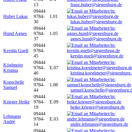
13
franz.huber@siegenburg.de
09444
Huber Lukas
9784-
1.01
30
lukas.huber@siegenburg.de
09444
Hund Agnes
9784-
1.05
37
agnes.hund@siegenburg.de
09444
Kerstin Gueli
9784-
45
kerstin.gueli@siegenbrug.de
09444
Köglmeier
9784-
E.07
Kristina
46
kristina.koeglmeier@siegenburg
09444
Konschelle
9784-
1.08
Samuel
44
samuel.konschelle@siegenburg.
09444
Krieger Heike
9784-
E.09
19
heike.krieger@siegenburg.de
09444
Lehmann
9784-
E.03
André
14
andre.lehmann@siegenburg.de
09444