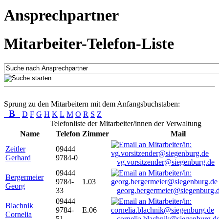
Ansprechpartner
Mitarbeiter-Telefon-Liste
Sprung zu den Mitarbeitern mit dem Anfangsbuchstaben:
B
D
F
G
H
K
L
M
O
R
S
Z
Telefonliste der Mitarbeiter/innen der Verwaltung
Name
Telefon
Zimmer
Mail
Zeitler
09444
Gerhard
9784-0
vg.vorsitzender@siegenburg.de
09444
Bergermeier
9784-
1.03
Georg
33
georg.bergermeier@siegenburg.
09444
Blachnik
9784-
E.06
Cornelia
51
cornelia.blachnik@siegenburg.d