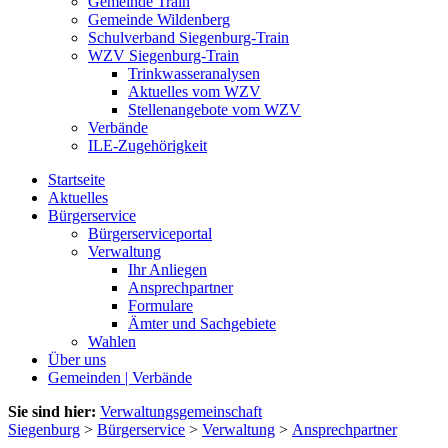
Gemeinde Train
Gemeinde Wildenberg
Schulverband Siegenburg-Train
WZV Siegenburg-Train
Trinkwasseranalysen
Aktuelles vom WZV
Stellenangebote vom WZV
Verbände
ILE-Zugehörigkeit
Startseite
Aktuelles
Bürgerservice
Bürgerserviceportal
Verwaltung
Ihr Anliegen
Ansprechpartner
Formulare
Ämter und Sachgebiete
Wahlen
Über uns
Gemeinden | Verbände
Sie sind hier:
Verwaltungsgemeinschaft
Siegenburg
>
Bürgerservice
>
Verwaltung
>
Ansprechpartner