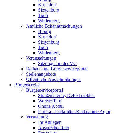
Kirchdorf
Siegenburg
Train
Wildenberg
Amtliche Bekanntmachungen
Biburg
Kirchdorf
Siegenburg
Train
Wildenberg
Veranstaltungen
Sitzungen in der VG
Rathaus und Bürgerserviceportal
Stellenangebote
Öffentliche Ausschreibungen
Bürgerservice
Bürgerserviceportal
Straßenlaterne, Defekt melden
Wertstoffhof
Online Abfall
Pamira - Packmittel-Rücknahme Agrar
Verwaltung
Ihr Anliegen
Ansprechpartner
Formulare