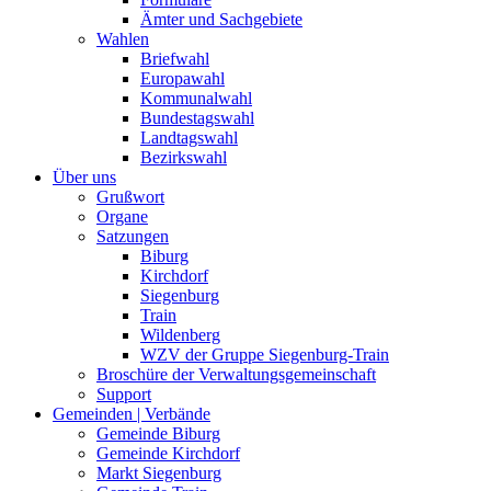
Ämter und Sachgebiete
Wahlen
Briefwahl
Europawahl
Kommunalwahl
Bundestagswahl
Landtagswahl
Bezirkswahl
Über uns
Grußwort
Organe
Satzungen
Biburg
Kirchdorf
Siegenburg
Train
Wildenberg
WZV der Gruppe Siegenburg-Train
Broschüre der Verwaltungsgemeinschaft
Support
Gemeinden | Verbände
Gemeinde Biburg
Gemeinde Kirchdorf
Markt Siegenburg