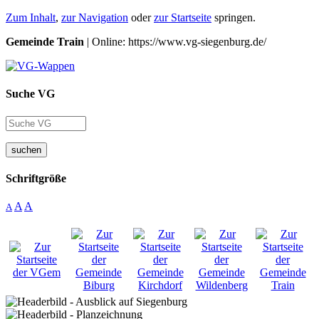
Zum Inhalt
,
zur Navigation
oder
zur Startseite
springen.
Gemeinde Train
| Online: https://www.vg-siegenburg.de/
Suche VG
suchen
Schriftgröße
A
A
A