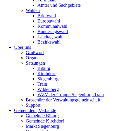
Ämter und Sachgebiete
Wahlen
Briefwahl
Europawahl
Kommunalwahl
Bundestagswahl
Landtagswahl
Bezirkswahl
Über uns
Grußwort
Organe
Satzungen
Biburg
Kirchdorf
Siegenburg
Train
Wildenberg
WZV der Gruppe Siegenburg-Train
Broschüre der Verwaltungsgemeinschaft
Support
Gemeinden | Verbände
Gemeinde Biburg
Gemeinde Kirchdorf
Markt Siegenburg