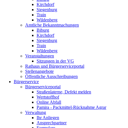
Kirchdorf
Siegenburg
Train
Wildenberg
Amtliche Bekanntmachungen
Biburg
Kirchdorf
Siegenburg
Train
Wildenberg
Veranstaltungen
Sitzungen in der VG
Rathaus und Bürgerserviceportal
Stellenangebote
Öffentliche Ausschreibungen
Bürgerservice
Bürgerserviceportal
Straßenlaterne, Defekt melden
Wertstoffhof
Online Abfall
Pamira - Packmittel-Rücknahme Agrar
Verwaltung
Ihr Anliegen
Ansprechpartner
Formulare