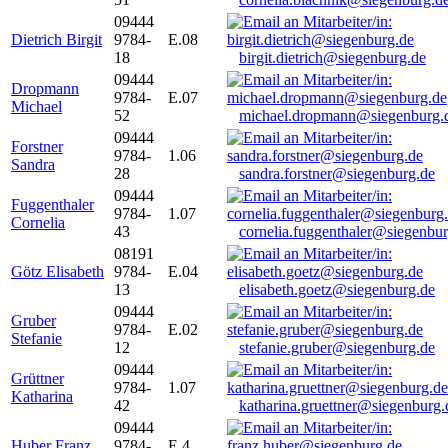
09444
Dietrich Birgit
9784-
E.08
18
birgit.dietrich@siegenburg.de
09444
Dropmann
9784-
E.07
Michael
52
michael.dropmann@siegenburg.
09444
Forstner
9784-
1.06
Sandra
28
sandra.forstner@siegenburg.de
09444
Fuggenthaler
9784-
1.07
Cornelia
43
cornelia.fuggenthaler@siegenbu
08191
Götz Elisabeth
9784-
E.04
13
elisabeth.goetz@siegenburg.de
09444
Gruber
9784-
E.02
Stefanie
12
stefanie.gruber@siegenburg.de
09444
Grüttner
9784-
1.07
Katharina
42
katharina.gruettner@siegenburg.
09444
Huber Franz
9784-
E 4