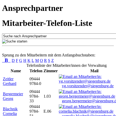
Ansprechpartner
Mitarbeiter-Telefon-Liste
Sprung zu den Mitarbeitern mit dem Anfangsbuchstaben:
B
D
F
G
H
K
L
M
O
R
S
Z
Telefonliste der Mitarbeiter/innen der Verwaltung
Name
Telefon
Zimmer
Mail
Zeitler
09444
Gerhard
9784-0
vg.vorsitzender@siegenburg.de
09444
Bergermeier
9784-
1.03
Georg
33
georg.bergermeier@siegenburg.
09444
Blachnik
9784-
E.06
Cornelia
51
cornelia.blachnik@siegenburg.d