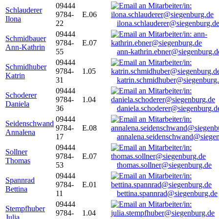
09444
Schlauderer
9784-
E.06
Ilona
22
ilona.schlauderer@siegenburg.d
09444
Schmidbauer
9784-
E.07
Ann-Kathrin
55
ann-kathrin.ebner@siegenburg.d
09444
Schmidhuber
9784-
1.05
Katrin
31
katrin.schmidhuber@siegenburg
09444
Schoderer
9784-
1.04
Daniela
36
daniela.schoderer@siegenburg.d
09444
Seidenschwand
9784-
E.08
Annalena
17
annalena.seidenschwand@siegen
09444
Sollner
9784-
E.07
Thomas
53
thomas.sollner@siegenburg.de
09444
Spannrad
9784-
E.01
Bettina
11
bettina.spannrad@siegenburg.de
09444
Stempfhuber
9784-
1.04
Julia