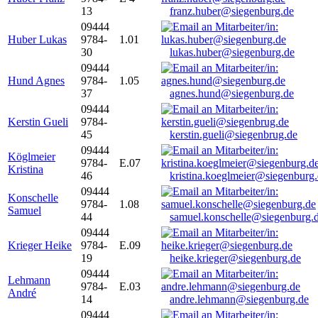
13
franz.huber@siegenburg.de
09444
Huber Lukas
9784-
1.01
30
lukas.huber@siegenburg.de
09444
Hund Agnes
9784-
1.05
37
agnes.hund@siegenburg.de
09444
Kerstin Gueli
9784-
45
kerstin.gueli@siegenbrug.de
09444
Köglmeier
9784-
E.07
Kristina
46
kristina.koeglmeier@siegenburg
09444
Konschelle
9784-
1.08
Samuel
44
samuel.konschelle@siegenburg.
09444
Krieger Heike
9784-
E.09
19
heike.krieger@siegenburg.de
09444
Lehmann
9784-
E.03
André
14
andre.lehmann@siegenburg.de
09444