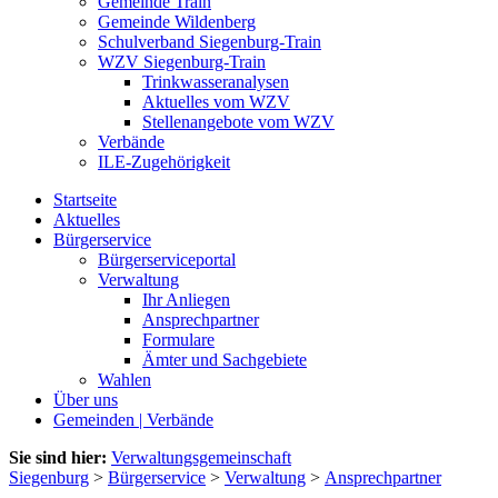
Gemeinde Train
Gemeinde Wildenberg
Schulverband Siegenburg-Train
WZV Siegenburg-Train
Trinkwasseranalysen
Aktuelles vom WZV
Stellenangebote vom WZV
Verbände
ILE-Zugehörigkeit
Startseite
Aktuelles
Bürgerservice
Bürgerserviceportal
Verwaltung
Ihr Anliegen
Ansprechpartner
Formulare
Ämter und Sachgebiete
Wahlen
Über uns
Gemeinden | Verbände
Sie sind hier:
Verwaltungsgemeinschaft
Siegenburg
>
Bürgerservice
>
Verwaltung
>
Ansprechpartner