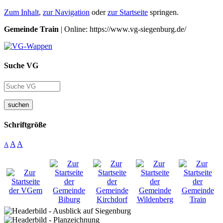
Zum Inhalt
,
zur Navigation
oder
zur Startseite
springen.
Gemeinde Train
| Online: https://www.vg-siegenburg.de/
Suche VG
suchen
Schriftgröße
A
A
A