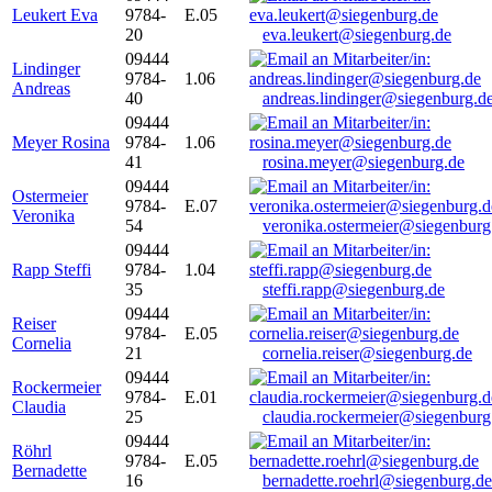
Leukert Eva
9784-
E.05
20
eva.leukert@siegenburg.de
09444
Lindinger
9784-
1.06
Andreas
40
andreas.lindinger@siegenburg.d
09444
Meyer Rosina
9784-
1.06
41
rosina.meyer@siegenburg.de
09444
Ostermeier
9784-
E.07
Veronika
54
veronika.ostermeier@siegenburg
09444
Rapp Steffi
9784-
1.04
35
steffi.rapp@siegenburg.de
09444
Reiser
9784-
E.05
Cornelia
21
cornelia.reiser@siegenburg.de
09444
Rockermeier
9784-
E.01
Claudia
25
claudia.rockermeier@siegenburg
09444
Röhrl
9784-
E.05
Bernadette
16
bernadette.roehrl@siegenburg.de