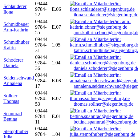
09444
Schlauderer
9784-
E.06
Ilona
22
ilona.schlauderer@siegenburg.d
09444
Schmidbauer
9784-
E.07
Ann-Kathrin
55
ann-kathrin.ebner@siegenburg.d
09444
Schmidhuber
9784-
1.05
Katrin
31
katrin.schmidhuber@siegenburg
09444
Schoderer
9784-
1.04
Daniela
36
daniela.schoderer@siegenburg.d
09444
Seidenschwand
9784-
E.08
Annalena
17
annalena.seidenschwand@siegen
09444
Sollner
9784-
E.07
Thomas
53
thomas.sollner@siegenburg.de
09444
Spannrad
9784-
E.01
Bettina
11
bettina.spannrad@siegenburg.de
09444
Stempfhuber
9784-
1.04
Julia