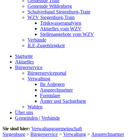
Gemeinde Train
Gemeinde Wildenberg
Schulverband Siegenburg-Train
WZV Siegenburg-Train
Trinkwasseranalysen
Aktuelles vom WZV
Stellenangebote vom WZV
Verbände
ILE-Zugehörigkeit
Startseite
Aktuelles
Bürgerservice
Bürgerserviceportal
Verwaltung
Ihr Anliegen
Ansprechpartner
Formulare
Ämter und Sachgebiete
Wahlen
Über uns
Gemeinden | Verbände
Sie sind hier:
Verwaltungsgemeinschaft
Siegenburg
>
Bürgerservice
>
Verwaltung
>
Ansprechpartner