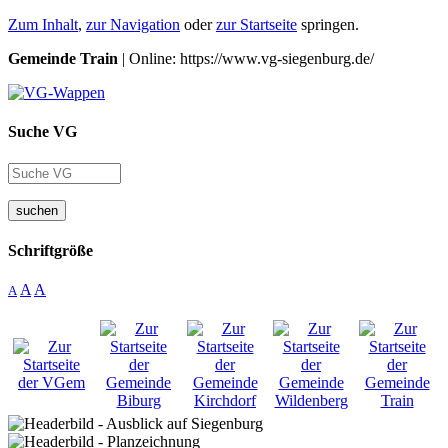
Zum Inhalt
,
zur Navigation
oder
zur Startseite
springen.
Gemeinde Train
| Online: https://www.vg-siegenburg.de/
Suche VG
suchen
Schriftgröße
A
A
A