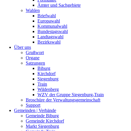
Ämter und Sachgebiete
Wahlen
Briefwahl
Europawahl
Kommunalwahl
Bundestagswahl
Landtagswahl
Bezirkswahl
Über uns
Grußwort
Organe
Satzungen
Biburg
Kirchdorf
Siegenburg
Train
Wildenberg
WZV der Gruppe Siegenburg-Train
Broschüre der Verwaltungsgemeinschaft
Support
Gemeinden | Verbände
Gemeinde Biburg
Gemeinde Kirchdorf
Markt Siegenburg