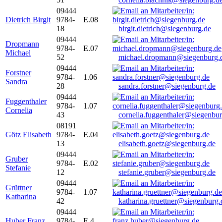
09444
Dietrich Birgit
9784-
E.08
18
birgit.dietrich@siegenburg.de
09444
Dropmann
9784-
E.07
Michael
52
michael.dropmann@siegenburg.
09444
Forstner
9784-
1.06
Sandra
28
sandra.forstner@siegenburg.de
09444
Fuggenthaler
9784-
1.07
Cornelia
43
cornelia.fuggenthaler@siegenbu
08191
Götz Elisabeth
9784-
E.04
13
elisabeth.goetz@siegenburg.de
09444
Gruber
9784-
E.02
Stefanie
12
stefanie.gruber@siegenburg.de
09444
Grüttner
9784-
1.07
Katharina
42
katharina.gruettner@siegenburg.
09444
Huber Franz
9784-
E 4