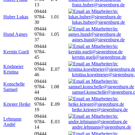
13
franz.huber@siegenburg.de
09444
Huber Lukas
9784-
1.01
30
lukas.huber@siegenburg.de
09444
Hund Agnes
9784-
1.05
37
agnes.hund@siegenburg.de
09444
Kerstin Gueli
9784-
45
kerstin.gueli@siegenbrug.de
09444
Köglmeier
9784-
E.07
Kristina
46
kristina.koeglmeier@siegenburg
09444
Konschelle
9784-
1.08
Samuel
44
samuel.konschelle@siegenburg.
09444
Krieger Heike
9784-
E.09
19
heike.krieger@siegenburg.de
09444
Lehmann
9784-
E.03
André
14
andre.lehmann@siegenburg.de
09444