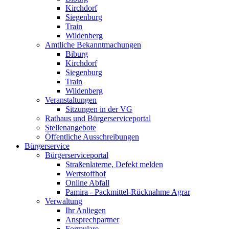
Kirchdorf
Siegenburg
Train
Wildenberg
Amtliche Bekanntmachungen
Biburg
Kirchdorf
Siegenburg
Train
Wildenberg
Veranstaltungen
Sitzungen in der VG
Rathaus und Bürgerserviceportal
Stellenangebote
Öffentliche Ausschreibungen
Bürgerservice
Bürgerserviceportal
Straßenlaterne, Defekt melden
Wertstoffhof
Online Abfall
Pamira - Packmittel-Rücknahme Agrar
Verwaltung
Ihr Anliegen
Ansprechpartner
Formulare