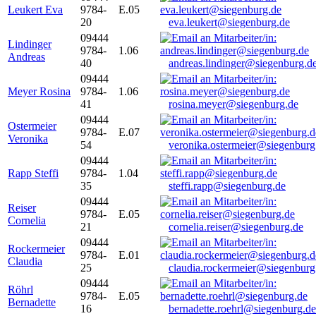
Leukert Eva
9784-
E.05
20
eva.leukert@siegenburg.de
09444
Lindinger
9784-
1.06
Andreas
40
andreas.lindinger@siegenburg.d
09444
Meyer Rosina
9784-
1.06
41
rosina.meyer@siegenburg.de
09444
Ostermeier
9784-
E.07
Veronika
54
veronika.ostermeier@siegenburg
09444
Rapp Steffi
9784-
1.04
35
steffi.rapp@siegenburg.de
09444
Reiser
9784-
E.05
Cornelia
21
cornelia.reiser@siegenburg.de
09444
Rockermeier
9784-
E.01
Claudia
25
claudia.rockermeier@siegenburg
09444
Röhrl
9784-
E.05
Bernadette
16
bernadette.roehrl@siegenburg.de