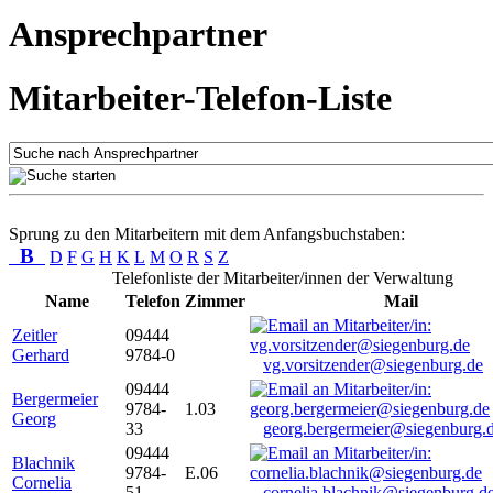
Ansprechpartner
Mitarbeiter-Telefon-Liste
Sprung zu den Mitarbeitern mit dem Anfangsbuchstaben:
B
D
F
G
H
K
L
M
O
R
S
Z
Telefonliste der Mitarbeiter/innen der Verwaltung
Name
Telefon
Zimmer
Mail
Zeitler
09444
Gerhard
9784-0
vg.vorsitzender@siegenburg.de
09444
Bergermeier
9784-
1.03
Georg
33
georg.bergermeier@siegenburg.
09444
Blachnik
9784-
E.06
Cornelia
51
cornelia.blachnik@siegenburg.d