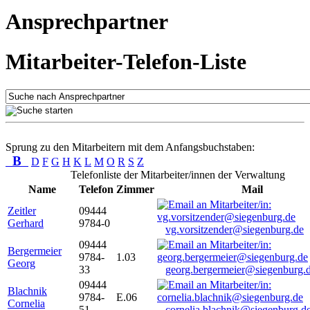
Ansprechpartner
Mitarbeiter-Telefon-Liste
Sprung zu den Mitarbeitern mit dem Anfangsbuchstaben:
B
D
F
G
H
K
L
M
O
R
S
Z
Telefonliste der Mitarbeiter/innen der Verwaltung
Name
Telefon
Zimmer
Mail
Zeitler
09444
Gerhard
9784-0
vg.vorsitzender@siegenburg.de
09444
Bergermeier
9784-
1.03
Georg
33
georg.bergermeier@siegenburg.
09444
Blachnik
9784-
E.06
Cornelia
51
cornelia.blachnik@siegenburg.d