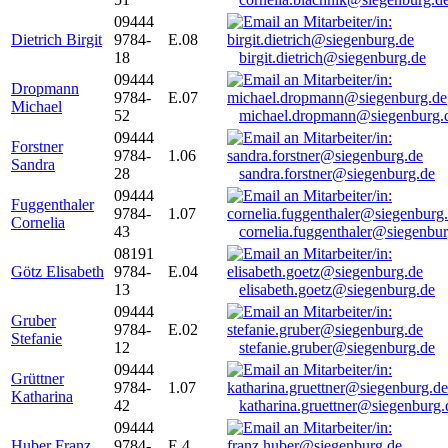
09444
Dietrich Birgit
9784-
E.08
18
birgit.dietrich@siegenburg.de
09444
Dropmann
9784-
E.07
Michael
52
michael.dropmann@siegenburg.
09444
Forstner
9784-
1.06
Sandra
28
sandra.forstner@siegenburg.de
09444
Fuggenthaler
9784-
1.07
Cornelia
43
cornelia.fuggenthaler@siegenbu
08191
Götz Elisabeth
9784-
E.04
13
elisabeth.goetz@siegenburg.de
09444
Gruber
9784-
E.02
Stefanie
12
stefanie.gruber@siegenburg.de
09444
Grüttner
9784-
1.07
Katharina
42
katharina.gruettner@siegenburg.
09444
Huber Franz
9784-
E 4