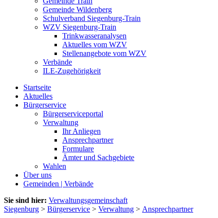
Gemeinde Train
Gemeinde Wildenberg
Schulverband Siegenburg-Train
WZV Siegenburg-Train
Trinkwasseranalysen
Aktuelles vom WZV
Stellenangebote vom WZV
Verbände
ILE-Zugehörigkeit
Startseite
Aktuelles
Bürgerservice
Bürgerserviceportal
Verwaltung
Ihr Anliegen
Ansprechpartner
Formulare
Ämter und Sachgebiete
Wahlen
Über uns
Gemeinden | Verbände
Sie sind hier:
Verwaltungsgemeinschaft
Siegenburg
>
Bürgerservice
>
Verwaltung
>
Ansprechpartner