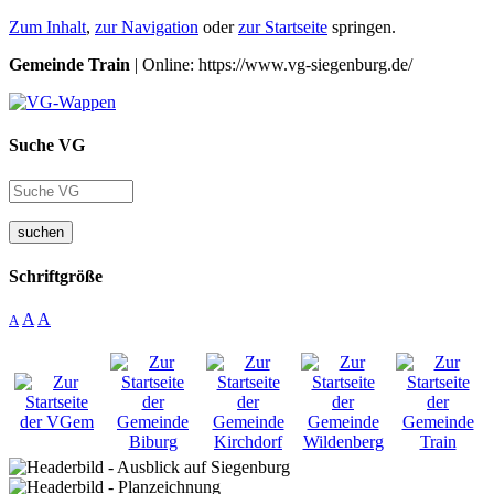
Zum Inhalt
,
zur Navigation
oder
zur Startseite
springen.
Gemeinde Train
| Online: https://www.vg-siegenburg.de/
Suche VG
suchen
Schriftgröße
A
A
A