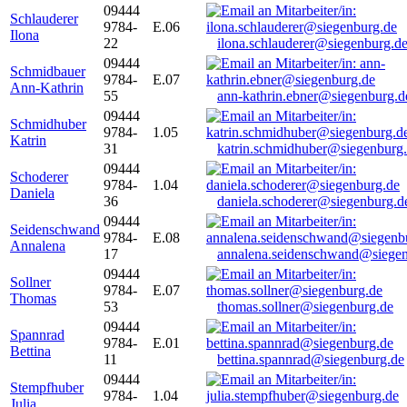
09444
Schlauderer
9784-
E.06
Ilona
22
ilona.schlauderer@siegenburg.d
09444
Schmidbauer
9784-
E.07
Ann-Kathrin
55
ann-kathrin.ebner@siegenburg.d
09444
Schmidhuber
9784-
1.05
Katrin
31
katrin.schmidhuber@siegenburg
09444
Schoderer
9784-
1.04
Daniela
36
daniela.schoderer@siegenburg.d
09444
Seidenschwand
9784-
E.08
Annalena
17
annalena.seidenschwand@siegen
09444
Sollner
9784-
E.07
Thomas
53
thomas.sollner@siegenburg.de
09444
Spannrad
9784-
E.01
Bettina
11
bettina.spannrad@siegenburg.de
09444
Stempfhuber
9784-
1.04
Julia