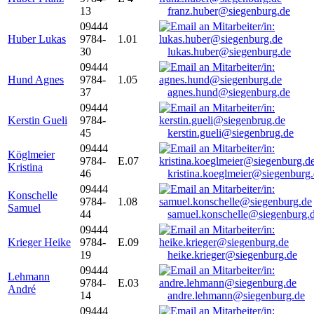
13
franz.huber@siegenburg.de
09444
Huber Lukas
9784-
1.01
30
lukas.huber@siegenburg.de
09444
Hund Agnes
9784-
1.05
37
agnes.hund@siegenburg.de
09444
Kerstin Gueli
9784-
45
kerstin.gueli@siegenbrug.de
09444
Köglmeier
9784-
E.07
Kristina
46
kristina.koeglmeier@siegenburg
09444
Konschelle
9784-
1.08
Samuel
44
samuel.konschelle@siegenburg.
09444
Krieger Heike
9784-
E.09
19
heike.krieger@siegenburg.de
09444
Lehmann
9784-
E.03
André
14
andre.lehmann@siegenburg.de
09444