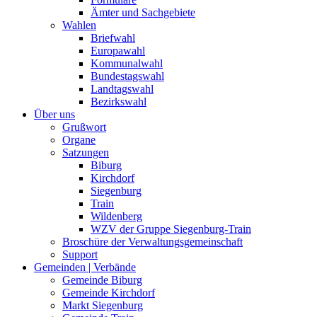
Ämter und Sachgebiete
Wahlen
Briefwahl
Europawahl
Kommunalwahl
Bundestagswahl
Landtagswahl
Bezirkswahl
Über uns
Grußwort
Organe
Satzungen
Biburg
Kirchdorf
Siegenburg
Train
Wildenberg
WZV der Gruppe Siegenburg-Train
Broschüre der Verwaltungsgemeinschaft
Support
Gemeinden | Verbände
Gemeinde Biburg
Gemeinde Kirchdorf
Markt Siegenburg