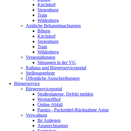
Kirchdorf
Siegenburg
Train
Wildenberg
Amtliche Bekanntmachungen
Biburg
Kirchdorf
Siegenburg
Train
Wildenberg
Veranstaltungen
Sitzungen in der VG
Rathaus und Bürgerserviceportal
Stellenangebote
Öffentliche Ausschreibungen
Bürgerservice
Bürgerserviceportal
Straßenlaterne, Defekt melden
Wertstoffhof
Online Abfall
Pamira - Packmittel-Rücknahme Agrar
Verwaltung
Ihr Anliegen
Ansprechpartner
Formulare