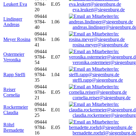
Leukert Eva
9784-
E.05
20
eva.leukert@siegenburg.de
09444
Lindinger
9784-
1.06
Andreas
40
andreas.lindinger@siegenburg.d
09444
Meyer Rosina
9784-
1.06
41
rosina.meyer@siegenburg.de
09444
Ostermeier
9784-
E.07
Veronika
54
veronika.ostermeier@siegenburg
09444
Rapp Steffi
9784-
1.04
35
steffi.rapp@siegenburg.de
09444
Reiser
9784-
E.05
Cornelia
21
cornelia.reiser@siegenburg.de
09444
Rockermeier
9784-
E.01
Claudia
25
claudia.rockermeier@siegenburg
09444
Röhrl
9784-
E.05
Bernadette
16
bernadette.roehrl@siegenburg.de