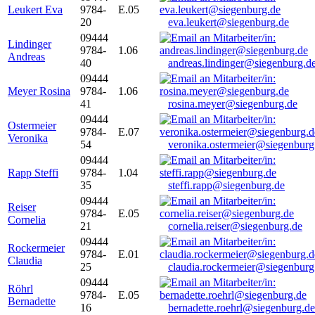
Leukert Eva
9784-
E.05
20
eva.leukert@siegenburg.de
09444
Lindinger
9784-
1.06
Andreas
40
andreas.lindinger@siegenburg.d
09444
Meyer Rosina
9784-
1.06
41
rosina.meyer@siegenburg.de
09444
Ostermeier
9784-
E.07
Veronika
54
veronika.ostermeier@siegenburg
09444
Rapp Steffi
9784-
1.04
35
steffi.rapp@siegenburg.de
09444
Reiser
9784-
E.05
Cornelia
21
cornelia.reiser@siegenburg.de
09444
Rockermeier
9784-
E.01
Claudia
25
claudia.rockermeier@siegenburg
09444
Röhrl
9784-
E.05
Bernadette
16
bernadette.roehrl@siegenburg.de