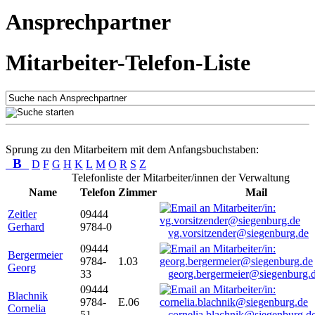
Ansprechpartner
Mitarbeiter-Telefon-Liste
Sprung zu den Mitarbeitern mit dem Anfangsbuchstaben:
B
D
F
G
H
K
L
M
O
R
S
Z
Telefonliste der Mitarbeiter/innen der Verwaltung
Name
Telefon
Zimmer
Mail
Zeitler
09444
Gerhard
9784-0
vg.vorsitzender@siegenburg.de
09444
Bergermeier
9784-
1.03
Georg
33
georg.bergermeier@siegenburg.
09444
Blachnik
9784-
E.06
Cornelia
51
cornelia.blachnik@siegenburg.d