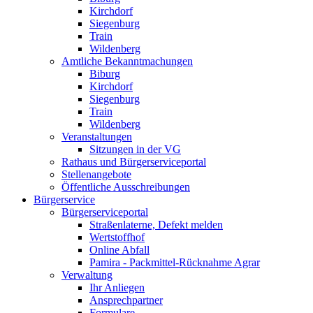
Kirchdorf
Siegenburg
Train
Wildenberg
Amtliche Bekanntmachungen
Biburg
Kirchdorf
Siegenburg
Train
Wildenberg
Veranstaltungen
Sitzungen in der VG
Rathaus und Bürgerserviceportal
Stellenangebote
Öffentliche Ausschreibungen
Bürgerservice
Bürgerserviceportal
Straßenlaterne, Defekt melden
Wertstoffhof
Online Abfall
Pamira - Packmittel-Rücknahme Agrar
Verwaltung
Ihr Anliegen
Ansprechpartner
Formulare