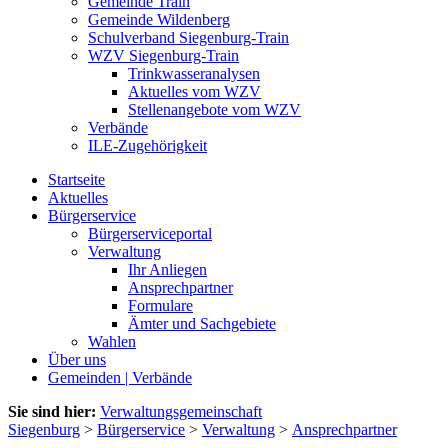
Gemeinde Train
Gemeinde Wildenberg
Schulverband Siegenburg-Train
WZV Siegenburg-Train
Trinkwasseranalysen
Aktuelles vom WZV
Stellenangebote vom WZV
Verbände
ILE-Zugehörigkeit
Startseite
Aktuelles
Bürgerservice
Bürgerserviceportal
Verwaltung
Ihr Anliegen
Ansprechpartner
Formulare
Ämter und Sachgebiete
Wahlen
Über uns
Gemeinden | Verbände
Sie sind hier:
Verwaltungsgemeinschaft
Siegenburg
>
Bürgerservice
>
Verwaltung
>
Ansprechpartner