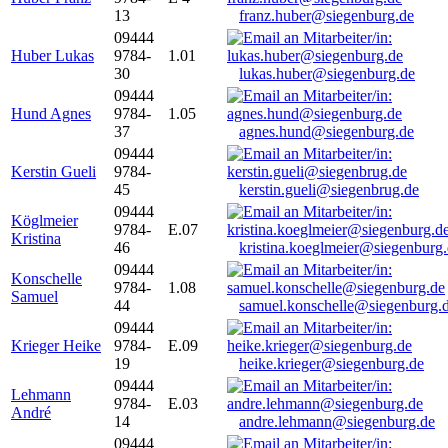
13
franz.huber@siegenburg.de
09444
Huber Lukas
9784-
1.01
30
lukas.huber@siegenburg.de
09444
Hund Agnes
9784-
1.05
37
agnes.hund@siegenburg.de
09444
Kerstin Gueli
9784-
45
kerstin.gueli@siegenbrug.de
09444
Köglmeier
9784-
E.07
Kristina
46
kristina.koeglmeier@siegenburg
09444
Konschelle
9784-
1.08
Samuel
44
samuel.konschelle@siegenburg.
09444
Krieger Heike
9784-
E.09
19
heike.krieger@siegenburg.de
09444
Lehmann
9784-
E.03
André
14
andre.lehmann@siegenburg.de
09444