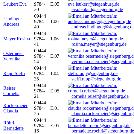
Leukert Eva
9784-
E.05
20
eva.leukert@siegenburg.de
09444
Lindinger
9784-
1.06
Andreas
40
andreas.lindinger@siegenburg.d
09444
Meyer Rosina
9784-
1.06
41
rosina.meyer@siegenburg.de
09444
Ostermeier
9784-
E.07
Veronika
54
veronika.ostermeier@siegenburg
09444
Rapp Steffi
9784-
1.04
35
steffi.rapp@siegenburg.de
09444
Reiser
9784-
E.05
Cornelia
21
cornelia.reiser@siegenburg.de
09444
Rockermeier
9784-
E.01
Claudia
25
claudia.rockermeier@siegenburg
09444
Röhrl
9784-
E.05
Bernadette
16
bernadette.roehrl@siegenburg.de