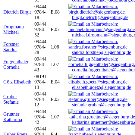
09444
Dietrich Birgit
9784-
E.08
18
birgit.dietrich@siegenburg.de
09444
Dropmann
9784-
E.07
Michael
52
michael.dropmann@siegenburg.
09444
Forstner
9784-
1.06
Sandra
28
sandra.forstner@siegenburg.de
09444
Fuggenthaler
9784-
1.07
Cornelia
43
cornelia.fuggenthaler@siegenbu
08191
Götz Elisabeth
9784-
E.04
13
elisabeth.goetz@siegenburg.de
09444
Gruber
9784-
E.02
Stefanie
12
stefanie.gruber@siegenburg.de
09444
Grüttner
9784-
1.07
Katharina
42
katharina.gruettner@siegenburg.
09444
Huber Franz
9784-
E 4