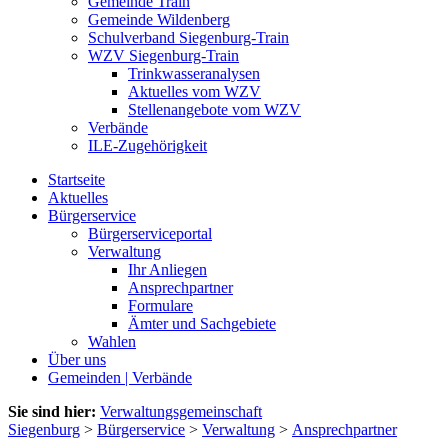
Gemeinde Train
Gemeinde Wildenberg
Schulverband Siegenburg-Train
WZV Siegenburg-Train
Trinkwasseranalysen
Aktuelles vom WZV
Stellenangebote vom WZV
Verbände
ILE-Zugehörigkeit
Startseite
Aktuelles
Bürgerservice
Bürgerserviceportal
Verwaltung
Ihr Anliegen
Ansprechpartner
Formulare
Ämter und Sachgebiete
Wahlen
Über uns
Gemeinden | Verbände
Sie sind hier:
Verwaltungsgemeinschaft
Siegenburg
>
Bürgerservice
>
Verwaltung
>
Ansprechpartner