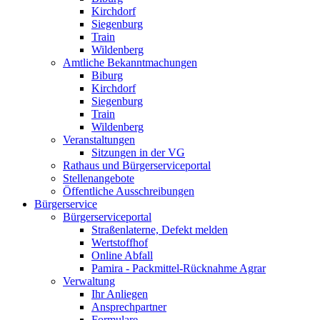
Kirchdorf
Siegenburg
Train
Wildenberg
Amtliche Bekanntmachungen
Biburg
Kirchdorf
Siegenburg
Train
Wildenberg
Veranstaltungen
Sitzungen in der VG
Rathaus und Bürgerserviceportal
Stellenangebote
Öffentliche Ausschreibungen
Bürgerservice
Bürgerserviceportal
Straßenlaterne, Defekt melden
Wertstoffhof
Online Abfall
Pamira - Packmittel-Rücknahme Agrar
Verwaltung
Ihr Anliegen
Ansprechpartner
Formulare