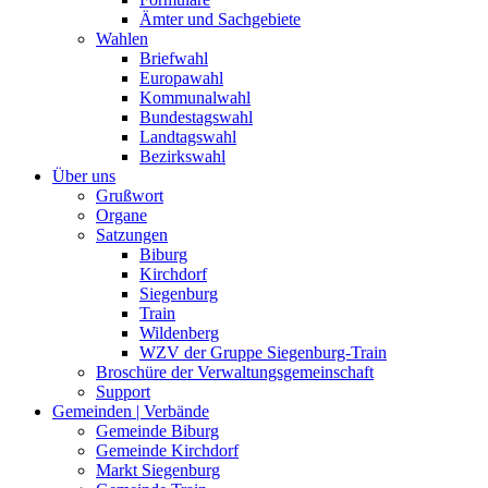
Ämter und Sachgebiete
Wahlen
Briefwahl
Europawahl
Kommunalwahl
Bundestagswahl
Landtagswahl
Bezirkswahl
Über uns
Grußwort
Organe
Satzungen
Biburg
Kirchdorf
Siegenburg
Train
Wildenberg
WZV der Gruppe Siegenburg-Train
Broschüre der Verwaltungsgemeinschaft
Support
Gemeinden | Verbände
Gemeinde Biburg
Gemeinde Kirchdorf
Markt Siegenburg