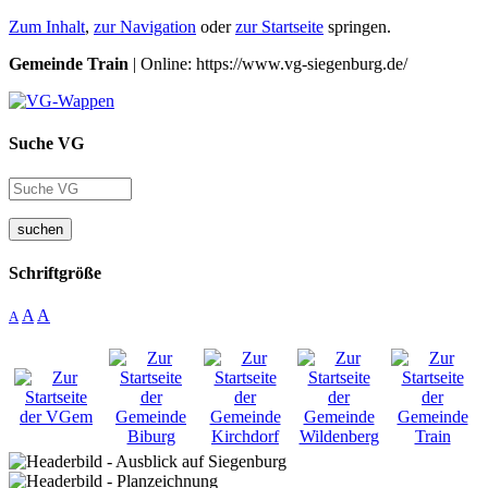
Zum Inhalt
,
zur Navigation
oder
zur Startseite
springen.
Gemeinde Train
| Online: https://www.vg-siegenburg.de/
Suche VG
suchen
Schriftgröße
A
A
A