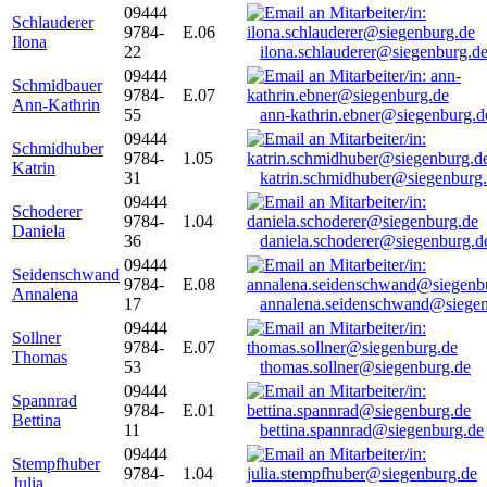
09444
Schlauderer
9784-
E.06
Ilona
22
ilona.schlauderer@siegenburg.d
09444
Schmidbauer
9784-
E.07
Ann-Kathrin
55
ann-kathrin.ebner@siegenburg.d
09444
Schmidhuber
9784-
1.05
Katrin
31
katrin.schmidhuber@siegenburg
09444
Schoderer
9784-
1.04
Daniela
36
daniela.schoderer@siegenburg.d
09444
Seidenschwand
9784-
E.08
Annalena
17
annalena.seidenschwand@siegen
09444
Sollner
9784-
E.07
Thomas
53
thomas.sollner@siegenburg.de
09444
Spannrad
9784-
E.01
Bettina
11
bettina.spannrad@siegenburg.de
09444
Stempfhuber
9784-
1.04
Julia