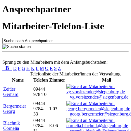
Ansprechpartner
Mitarbeiter-Telefon-Liste
Sprung zu den Mitarbeitern mit dem Anfangsbuchstaben:
B
D
F
G
H
K
L
M
O
R
S
Z
Telefonliste der Mitarbeiter/innen der Verwaltung
Name
Telefon
Zimmer
Mail
Zeitler
09444
Gerhard
9784-0
vg.vorsitzender@siegenburg.de
09444
Bergermeier
9784-
1.03
Georg
33
georg.bergermeier@siegenburg.
09444
Blachnik
9784-
E.06
Cornelia
51
cornelia.blachnik@siegenburg.d