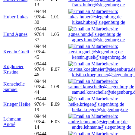
13
franz.huber@siegenburg.de
09444
Huber Lukas
9784-
1.01
30
lukas.huber@siegenburg.de
09444
Hund Agnes
9784-
1.05
37
agnes.hund@siegenburg.de
09444
Kerstin Gueli
9784-
45
kerstin.gueli@siegenbrug.de
09444
Köglmeier
9784-
E.07
Kristina
46
kristina.koeglmeier@siegenburg
09444
Konschelle
9784-
1.08
Samuel
44
samuel.konschelle@siegenburg.
09444
Krieger Heike
9784-
E.09
19
heike.krieger@siegenburg.de
09444
Lehmann
9784-
E.03
André
14
andre.lehmann@siegenburg.de
09444