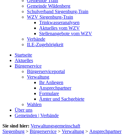
Gemeinde Train
Gemeinde Wildenberg
Schulverband Siegenburg-Train
WZV Siegenburg-Train
Trinkwasseranalysen
Aktuelles vom WZV
Stellenangebote vom WZV
Verbände
ILE-Zugehörigkeit
Startseite
Aktuelles
Bürgerservice
Bürgerserviceportal
Verwaltung
Ihr Anliegen
Ansprechpartner
Formulare
Ämter und Sachgebiete
Wahlen
Über uns
Gemeinden | Verbände
Sie sind hier:
Verwaltungsgemeinschaft
Siegenburg
>
Bürgerservice
>
Verwaltung
>
Ansprechpartner