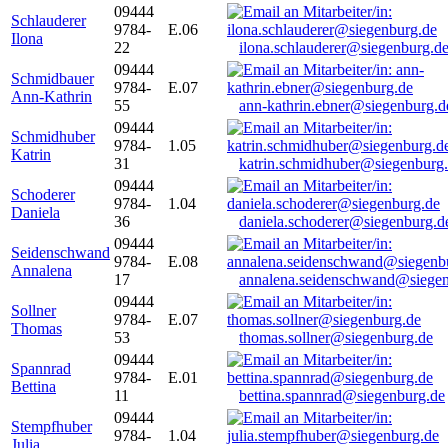
09444
Schlauderer
9784-
E.06
Ilona
22
ilona.schlauderer@siegenburg.d
09444
Schmidbauer
9784-
E.07
Ann-Kathrin
55
ann-kathrin.ebner@siegenburg.d
09444
Schmidhuber
9784-
1.05
Katrin
31
katrin.schmidhuber@siegenburg
09444
Schoderer
9784-
1.04
Daniela
36
daniela.schoderer@siegenburg.d
09444
Seidenschwand
9784-
E.08
Annalena
17
annalena.seidenschwand@siegen
09444
Sollner
9784-
E.07
Thomas
53
thomas.sollner@siegenburg.de
09444
Spannrad
9784-
E.01
Bettina
11
bettina.spannrad@siegenburg.de
09444
Stempfhuber
9784-
1.04
Julia