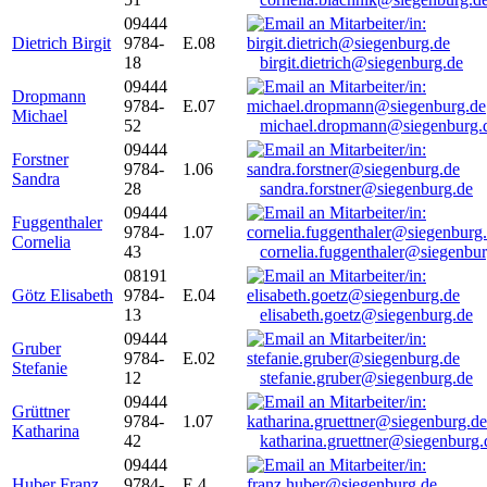
09444
Dietrich Birgit
9784-
E.08
18
birgit.dietrich@siegenburg.de
09444
Dropmann
9784-
E.07
Michael
52
michael.dropmann@siegenburg.
09444
Forstner
9784-
1.06
Sandra
28
sandra.forstner@siegenburg.de
09444
Fuggenthaler
9784-
1.07
Cornelia
43
cornelia.fuggenthaler@siegenbu
08191
Götz Elisabeth
9784-
E.04
13
elisabeth.goetz@siegenburg.de
09444
Gruber
9784-
E.02
Stefanie
12
stefanie.gruber@siegenburg.de
09444
Grüttner
9784-
1.07
Katharina
42
katharina.gruettner@siegenburg.
09444
Huber Franz
9784-
E 4