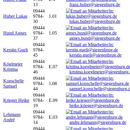
13
franz.huber@siegenburg.de
09444
Huber Lukas
9784-
1.01
30
lukas.huber@siegenburg.de
09444
Hund Agnes
9784-
1.05
37
agnes.hund@siegenburg.de
09444
Kerstin Gueli
9784-
45
kerstin.gueli@siegenbrug.de
09444
Köglmeier
9784-
E.07
Kristina
46
kristina.koeglmeier@siegenburg
09444
Konschelle
9784-
1.08
Samuel
44
samuel.konschelle@siegenburg.
09444
Krieger Heike
9784-
E.09
19
heike.krieger@siegenburg.de
09444
Lehmann
9784-
E.03
André
14
andre.lehmann@siegenburg.de
09444