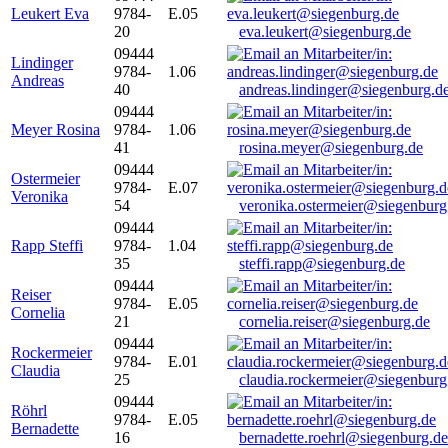
Leukert Eva
9784-
E.05
20
eva.leukert@siegenburg.de
09444
Lindinger
9784-
1.06
Andreas
40
andreas.lindinger@siegenburg.d
09444
Meyer Rosina
9784-
1.06
41
rosina.meyer@siegenburg.de
09444
Ostermeier
9784-
E.07
Veronika
54
veronika.ostermeier@siegenburg
09444
Rapp Steffi
9784-
1.04
35
steffi.rapp@siegenburg.de
09444
Reiser
9784-
E.05
Cornelia
21
cornelia.reiser@siegenburg.de
09444
Rockermeier
9784-
E.01
Claudia
25
claudia.rockermeier@siegenburg
09444
Röhrl
9784-
E.05
Bernadette
16
bernadette.roehrl@siegenburg.de