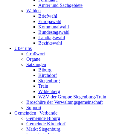
Ämter und Sachgebiete
Wahlen
Briefwahl
Europawahl
Kommunalwahl
Bundestagswahl
Landtagswahl
Bezirkswahl
Über uns
Grußwort
Organe
Satzungen
Biburg
Kirchdorf
Siegenburg
Train
Wildenberg
WZV der Gruppe Siegenburg-Train
Broschüre der Verwaltungsgemeinschaft
Support
Gemeinden | Verbände
Gemeinde Biburg
Gemeinde Kirchdorf
Markt Siegenburg