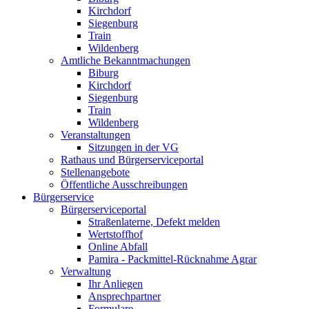
Kirchdorf
Siegenburg
Train
Wildenberg
Amtliche Bekanntmachungen
Biburg
Kirchdorf
Siegenburg
Train
Wildenberg
Veranstaltungen
Sitzungen in der VG
Rathaus und Bürgerserviceportal
Stellenangebote
Öffentliche Ausschreibungen
Bürgerservice
Bürgerserviceportal
Straßenlaterne, Defekt melden
Wertstoffhof
Online Abfall
Pamira - Packmittel-Rücknahme Agrar
Verwaltung
Ihr Anliegen
Ansprechpartner
Formulare