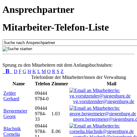
Ansprechpartner
Mitarbeiter-Telefon-Liste
Sprung zu den Mitarbeitern mit dem Anfangsbuchstaben:
B
D
F
G
H
K
L
M
O
R
S
Z
Telefonliste der Mitarbeiter/innen der Verwaltung
Name
Telefon
Zimmer
Mail
Zeitler
09444
Gerhard
9784-0
vg.vorsitzender@siegenburg.de
09444
Bergermeier
9784-
1.03
Georg
33
georg.bergermeier@siegenburg.
09444
Blachnik
9784-
E.06
Cornelia
51
cornelia.blachnik@siegenburg.d