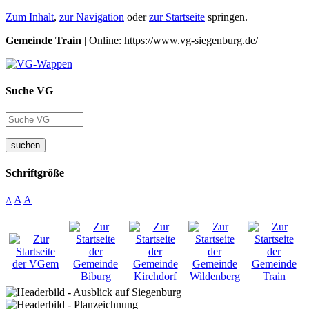
Zum Inhalt
,
zur Navigation
oder
zur Startseite
springen.
Gemeinde Train
| Online: https://www.vg-siegenburg.de/
Suche VG
suchen
Schriftgröße
A
A
A