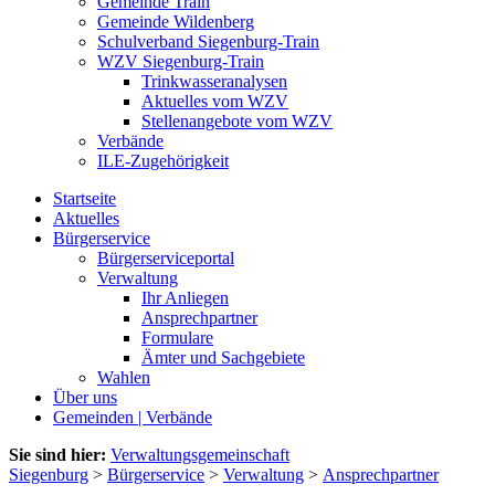
Gemeinde Train
Gemeinde Wildenberg
Schulverband Siegenburg-Train
WZV Siegenburg-Train
Trinkwasseranalysen
Aktuelles vom WZV
Stellenangebote vom WZV
Verbände
ILE-Zugehörigkeit
Startseite
Aktuelles
Bürgerservice
Bürgerserviceportal
Verwaltung
Ihr Anliegen
Ansprechpartner
Formulare
Ämter und Sachgebiete
Wahlen
Über uns
Gemeinden | Verbände
Sie sind hier:
Verwaltungsgemeinschaft
Siegenburg
>
Bürgerservice
>
Verwaltung
>
Ansprechpartner