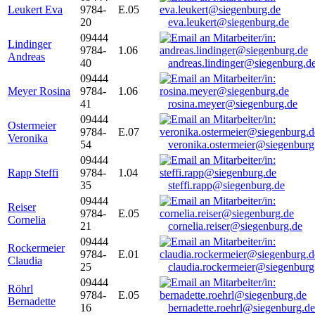
Leukert Eva
9784-
E.05
20
eva.leukert@siegenburg.de
09444
Lindinger
9784-
1.06
Andreas
40
andreas.lindinger@siegenburg.d
09444
Meyer Rosina
9784-
1.06
41
rosina.meyer@siegenburg.de
09444
Ostermeier
9784-
E.07
Veronika
54
veronika.ostermeier@siegenburg
09444
Rapp Steffi
9784-
1.04
35
steffi.rapp@siegenburg.de
09444
Reiser
9784-
E.05
Cornelia
21
cornelia.reiser@siegenburg.de
09444
Rockermeier
9784-
E.01
Claudia
25
claudia.rockermeier@siegenburg
09444
Röhrl
9784-
E.05
Bernadette
16
bernadette.roehrl@siegenburg.de