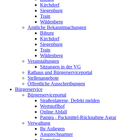
Kirchdorf
Siegenburg
Train
Wildenberg
Amtliche Bekanntmachungen
Biburg
Kirchdorf
Siegenburg
Train
Wildenberg
Veranstaltungen
Sitzungen in der VG
Rathaus und Bürgerserviceportal
Stellenangebote
Öffentliche Ausschreibungen
Bürgerservice
Bürgerserviceportal
Straßenlaterne, Defekt melden
Wertstoffhof
Online Abfall
Pamira - Packmittel-Rücknahme Agrar
Verwaltung
Ihr Anliegen
Ansprechpartner
Formulare