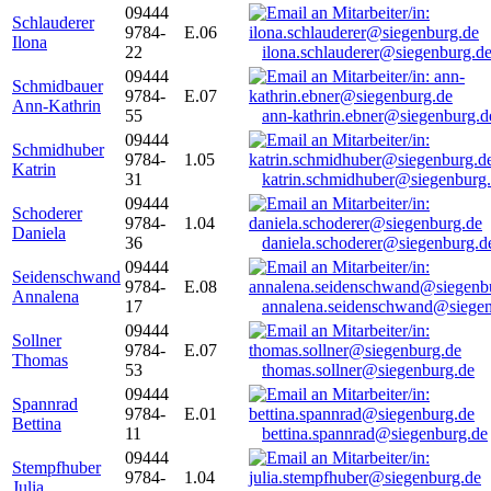
09444
Schlauderer
9784-
E.06
Ilona
22
ilona.schlauderer@siegenburg.d
09444
Schmidbauer
9784-
E.07
Ann-Kathrin
55
ann-kathrin.ebner@siegenburg.d
09444
Schmidhuber
9784-
1.05
Katrin
31
katrin.schmidhuber@siegenburg
09444
Schoderer
9784-
1.04
Daniela
36
daniela.schoderer@siegenburg.d
09444
Seidenschwand
9784-
E.08
Annalena
17
annalena.seidenschwand@siegen
09444
Sollner
9784-
E.07
Thomas
53
thomas.sollner@siegenburg.de
09444
Spannrad
9784-
E.01
Bettina
11
bettina.spannrad@siegenburg.de
09444
Stempfhuber
9784-
1.04
Julia