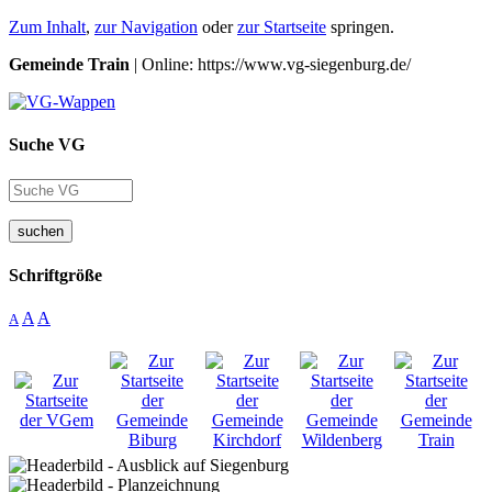
Zum Inhalt
,
zur Navigation
oder
zur Startseite
springen.
Gemeinde Train
| Online: https://www.vg-siegenburg.de/
Suche VG
suchen
Schriftgröße
A
A
A