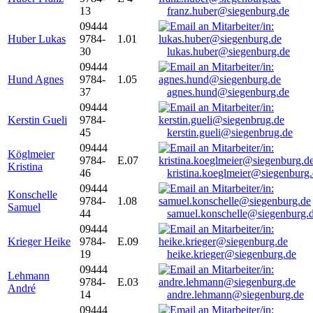
13
franz.huber@siegenburg.de
09444
Huber Lukas
9784-
1.01
30
lukas.huber@siegenburg.de
09444
Hund Agnes
9784-
1.05
37
agnes.hund@siegenburg.de
09444
Kerstin Gueli
9784-
45
kerstin.gueli@siegenbrug.de
09444
Köglmeier
9784-
E.07
Kristina
46
kristina.koeglmeier@siegenburg
09444
Konschelle
9784-
1.08
Samuel
44
samuel.konschelle@siegenburg.
09444
Krieger Heike
9784-
E.09
19
heike.krieger@siegenburg.de
09444
Lehmann
9784-
E.03
André
14
andre.lehmann@siegenburg.de
09444