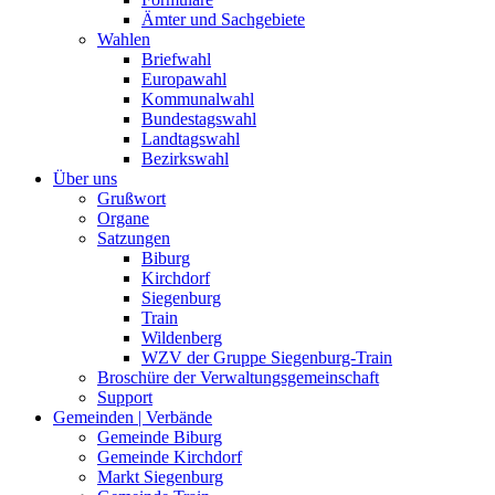
Ämter und Sachgebiete
Wahlen
Briefwahl
Europawahl
Kommunalwahl
Bundestagswahl
Landtagswahl
Bezirkswahl
Über uns
Grußwort
Organe
Satzungen
Biburg
Kirchdorf
Siegenburg
Train
Wildenberg
WZV der Gruppe Siegenburg-Train
Broschüre der Verwaltungsgemeinschaft
Support
Gemeinden | Verbände
Gemeinde Biburg
Gemeinde Kirchdorf
Markt Siegenburg