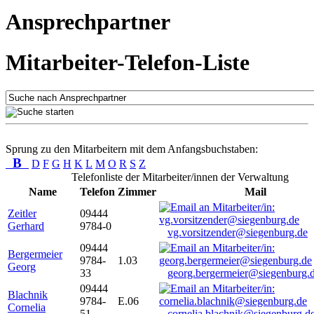
Ansprechpartner
Mitarbeiter-Telefon-Liste
Sprung zu den Mitarbeitern mit dem Anfangsbuchstaben:
B
D
F
G
H
K
L
M
O
R
S
Z
Telefonliste der Mitarbeiter/innen der Verwaltung
Name
Telefon
Zimmer
Mail
Zeitler
09444
Gerhard
9784-0
vg.vorsitzender@siegenburg.de
09444
Bergermeier
9784-
1.03
Georg
33
georg.bergermeier@siegenburg.
09444
Blachnik
9784-
E.06
Cornelia
51
cornelia.blachnik@siegenburg.d