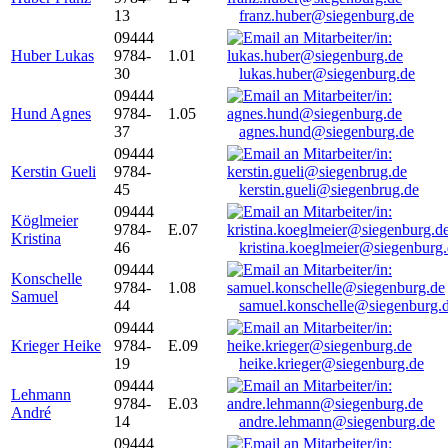
13
franz.huber@siegenburg.de
09444
Huber Lukas
9784-
1.01
30
lukas.huber@siegenburg.de
09444
Hund Agnes
9784-
1.05
37
agnes.hund@siegenburg.de
09444
Kerstin Gueli
9784-
45
kerstin.gueli@siegenbrug.de
09444
Köglmeier
9784-
E.07
Kristina
46
kristina.koeglmeier@siegenburg
09444
Konschelle
9784-
1.08
Samuel
44
samuel.konschelle@siegenburg.
09444
Krieger Heike
9784-
E.09
19
heike.krieger@siegenburg.de
09444
Lehmann
9784-
E.03
André
14
andre.lehmann@siegenburg.de
09444