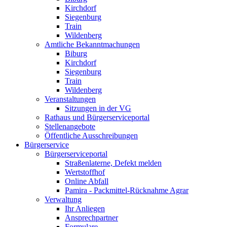
Kirchdorf
Siegenburg
Train
Wildenberg
Amtliche Bekanntmachungen
Biburg
Kirchdorf
Siegenburg
Train
Wildenberg
Veranstaltungen
Sitzungen in der VG
Rathaus und Bürgerserviceportal
Stellenangebote
Öffentliche Ausschreibungen
Bürgerservice
Bürgerserviceportal
Straßenlaterne, Defekt melden
Wertstoffhof
Online Abfall
Pamira - Packmittel-Rücknahme Agrar
Verwaltung
Ihr Anliegen
Ansprechpartner
Formulare