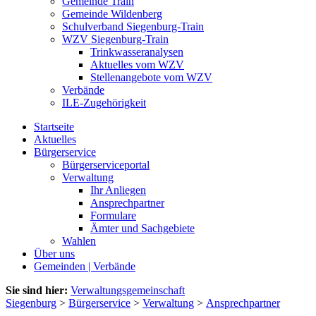
Gemeinde Train
Gemeinde Wildenberg
Schulverband Siegenburg-Train
WZV Siegenburg-Train
Trinkwasseranalysen
Aktuelles vom WZV
Stellenangebote vom WZV
Verbände
ILE-Zugehörigkeit
Startseite
Aktuelles
Bürgerservice
Bürgerserviceportal
Verwaltung
Ihr Anliegen
Ansprechpartner
Formulare
Ämter und Sachgebiete
Wahlen
Über uns
Gemeinden | Verbände
Sie sind hier:
Verwaltungsgemeinschaft
Siegenburg
>
Bürgerservice
>
Verwaltung
>
Ansprechpartner