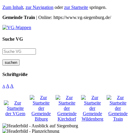
Zum Inhalt
,
zur Navigation
oder
zur Startseite
springen.
Gemeinde Train
| Online: https://www.vg-siegenburg.de/
Suche VG
suchen
Schriftgröße
A
A
A