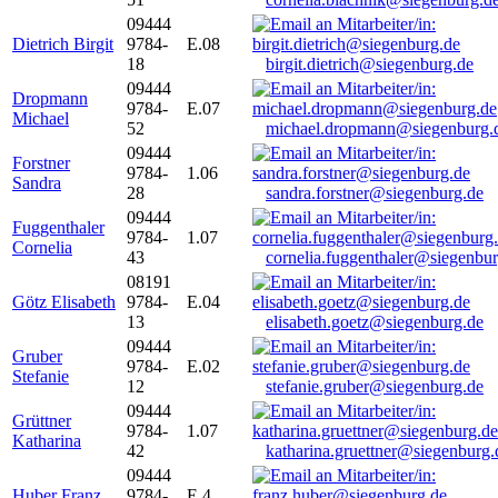
09444
Dietrich Birgit
9784-
E.08
18
birgit.dietrich@siegenburg.de
09444
Dropmann
9784-
E.07
Michael
52
michael.dropmann@siegenburg.
09444
Forstner
9784-
1.06
Sandra
28
sandra.forstner@siegenburg.de
09444
Fuggenthaler
9784-
1.07
Cornelia
43
cornelia.fuggenthaler@siegenbu
08191
Götz Elisabeth
9784-
E.04
13
elisabeth.goetz@siegenburg.de
09444
Gruber
9784-
E.02
Stefanie
12
stefanie.gruber@siegenburg.de
09444
Grüttner
9784-
1.07
Katharina
42
katharina.gruettner@siegenburg.
09444
Huber Franz
9784-
E 4