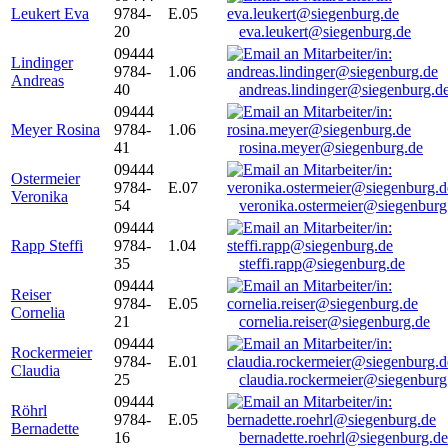
Leukert Eva
9784-
E.05
20
eva.leukert@siegenburg.de
09444
Lindinger
9784-
1.06
Andreas
40
andreas.lindinger@siegenburg.d
09444
Meyer Rosina
9784-
1.06
41
rosina.meyer@siegenburg.de
09444
Ostermeier
9784-
E.07
Veronika
54
veronika.ostermeier@siegenburg
09444
Rapp Steffi
9784-
1.04
35
steffi.rapp@siegenburg.de
09444
Reiser
9784-
E.05
Cornelia
21
cornelia.reiser@siegenburg.de
09444
Rockermeier
9784-
E.01
Claudia
25
claudia.rockermeier@siegenburg
09444
Röhrl
9784-
E.05
Bernadette
16
bernadette.roehrl@siegenburg.de