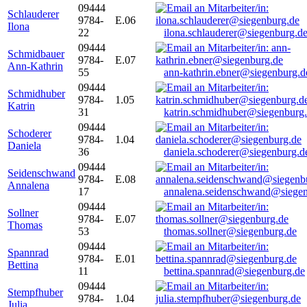
09444
Schlauderer
9784-
E.06
Ilona
22
ilona.schlauderer@siegenburg.d
09444
Schmidbauer
9784-
E.07
Ann-Kathrin
55
ann-kathrin.ebner@siegenburg.d
09444
Schmidhuber
9784-
1.05
Katrin
31
katrin.schmidhuber@siegenburg
09444
Schoderer
9784-
1.04
Daniela
36
daniela.schoderer@siegenburg.d
09444
Seidenschwand
9784-
E.08
Annalena
17
annalena.seidenschwand@siegen
09444
Sollner
9784-
E.07
Thomas
53
thomas.sollner@siegenburg.de
09444
Spannrad
9784-
E.01
Bettina
11
bettina.spannrad@siegenburg.de
09444
Stempfhuber
9784-
1.04
Julia