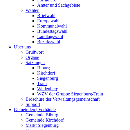
Ämter und Sachgebiete
Wahlen
Briefwahl
Europawahl
Kommunalwahl
Bundestagswahl
Landtagswahl
Bezirkswahl
Über uns
Grußwort
Organe
Satzungen
Biburg
Kirchdorf
Siegenburg
Train
Wildenberg
WZV der Gruppe Siegenburg-Train
Broschüre der Verwaltungsgemeinschaft
Support
Gemeinden | Verbände
Gemeinde Biburg
Gemeinde Kirchdorf
Markt Siegenburg