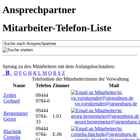
Ansprechpartner
Mitarbeiter-Telefon-Liste
Sprung zu den Mitarbeitern mit dem Anfangsbuchstaben:
B
D
F
G
H
K
L
M
O
R
S
Z
Telefonliste der Mitarbeiter/innen der Verwaltung
Name
Telefon
Zimmer
Mail
Zeitler
09444
Gerhard
9784-0
vg.vorsitzender@siegenburg.de
09444
Bergermeier
9784-
1.03
Georg
33
georg.bergermeier@siegenburg.
09444
Blachnik
9784-
E.06
Cornelia
51
cornelia.blachnik@siegenburg.d