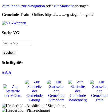
Zum Inhalt
,
zur Navigation
oder
zur Startseite
springen.
Gemeinde Train
| Online: https://www.vg-siegenburg.de/
Suche VG
suchen
Schriftgröße
A
A
A