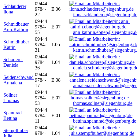
09444
Schlauderer
9784-
E.06
Ilona
22
ilona.schlauderer@siegenburg.d
09444
Schmidbauer
9784-
E.07
Ann-Kathrin
55
ann-kathrin.ebner@siegenburg.d
09444
Schmidhuber
9784-
1.05
Katrin
31
katrin.schmidhuber@siegenburg
09444
Schoderer
9784-
1.04
Daniela
36
daniela.schoderer@siegenburg.d
09444
Seidenschwand
9784-
E.08
Annalena
17
annalena.seidenschwand@siegen
09444
Sollner
9784-
E.07
Thomas
53
thomas.sollner@siegenburg.de
09444
Spannrad
9784-
E.01
Bettina
11
bettina.spannrad@siegenburg.de
09444
Stempfhuber
9784-
1.04
Julia