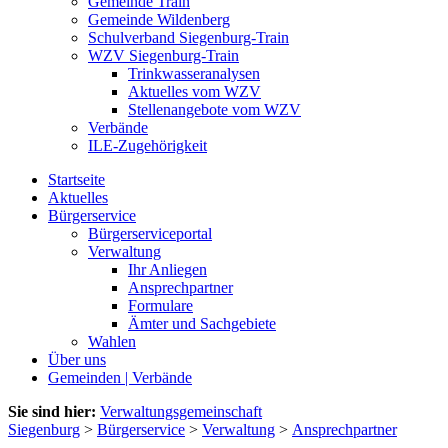
Gemeinde Train
Gemeinde Wildenberg
Schulverband Siegenburg-Train
WZV Siegenburg-Train
Trinkwasseranalysen
Aktuelles vom WZV
Stellenangebote vom WZV
Verbände
ILE-Zugehörigkeit
Startseite
Aktuelles
Bürgerservice
Bürgerserviceportal
Verwaltung
Ihr Anliegen
Ansprechpartner
Formulare
Ämter und Sachgebiete
Wahlen
Über uns
Gemeinden | Verbände
Sie sind hier:
Verwaltungsgemeinschaft
Siegenburg
>
Bürgerservice
>
Verwaltung
>
Ansprechpartner