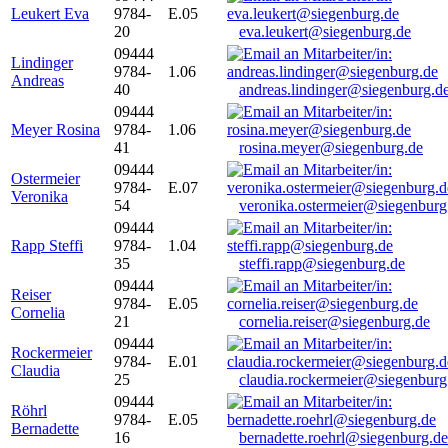
Leukert Eva
9784-
E.05
20
eva.leukert@siegenburg.de
09444
Lindinger
9784-
1.06
Andreas
40
andreas.lindinger@siegenburg.d
09444
Meyer Rosina
9784-
1.06
41
rosina.meyer@siegenburg.de
09444
Ostermeier
9784-
E.07
Veronika
54
veronika.ostermeier@siegenburg
09444
Rapp Steffi
9784-
1.04
35
steffi.rapp@siegenburg.de
09444
Reiser
9784-
E.05
Cornelia
21
cornelia.reiser@siegenburg.de
09444
Rockermeier
9784-
E.01
Claudia
25
claudia.rockermeier@siegenburg
09444
Röhrl
9784-
E.05
Bernadette
16
bernadette.roehrl@siegenburg.de