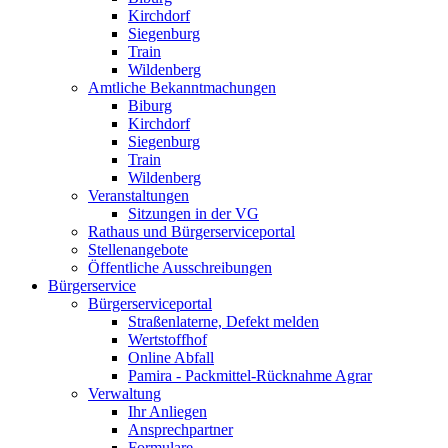
Kirchdorf
Siegenburg
Train
Wildenberg
Amtliche Bekanntmachungen
Biburg
Kirchdorf
Siegenburg
Train
Wildenberg
Veranstaltungen
Sitzungen in der VG
Rathaus und Bürgerserviceportal
Stellenangebote
Öffentliche Ausschreibungen
Bürgerservice
Bürgerserviceportal
Straßenlaterne, Defekt melden
Wertstoffhof
Online Abfall
Pamira - Packmittel-Rücknahme Agrar
Verwaltung
Ihr Anliegen
Ansprechpartner
Formulare