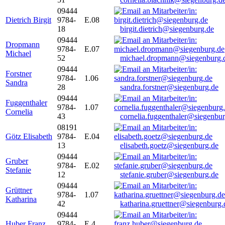
09444
Dietrich Birgit
9784-
E.08
18
birgit.dietrich@siegenburg.de
09444
Dropmann
9784-
E.07
Michael
52
michael.dropmann@siegenburg.
09444
Forstner
9784-
1.06
Sandra
28
sandra.forstner@siegenburg.de
09444
Fuggenthaler
9784-
1.07
Cornelia
43
cornelia.fuggenthaler@siegenbu
08191
Götz Elisabeth
9784-
E.04
13
elisabeth.goetz@siegenburg.de
09444
Gruber
9784-
E.02
Stefanie
12
stefanie.gruber@siegenburg.de
09444
Grüttner
9784-
1.07
Katharina
42
katharina.gruettner@siegenburg.
09444
Huber Franz
9784-
E 4