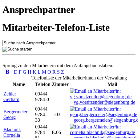
Ansprechpartner
Mitarbeiter-Telefon-Liste
Sprung zu den Mitarbeitern mit dem Anfangsbuchstaben:
B
D
F
G
H
K
L
M
O
R
S
Z
Telefonliste der Mitarbeiter/innen der Verwaltung
Name
Telefon
Zimmer
Mail
Zeitler
09444
Gerhard
9784-0
vg.vorsitzender@siegenburg.de
09444
Bergermeier
9784-
1.03
Georg
33
georg.bergermeier@siegenburg.
09444
Blachnik
9784-
E.06
Cornelia
51
cornelia.blachnik@siegenburg.d