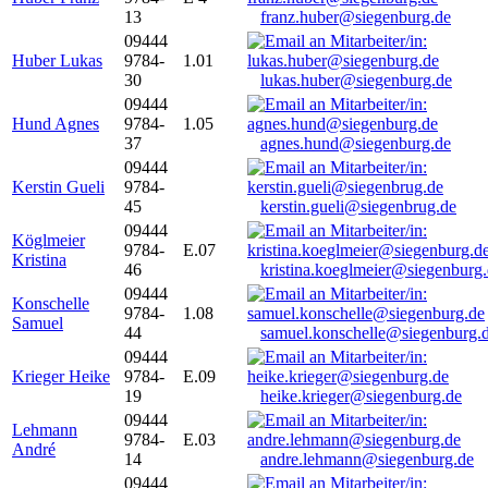
13
franz.huber@siegenburg.de
09444
Huber Lukas
9784-
1.01
30
lukas.huber@siegenburg.de
09444
Hund Agnes
9784-
1.05
37
agnes.hund@siegenburg.de
09444
Kerstin Gueli
9784-
45
kerstin.gueli@siegenbrug.de
09444
Köglmeier
9784-
E.07
Kristina
46
kristina.koeglmeier@siegenburg
09444
Konschelle
9784-
1.08
Samuel
44
samuel.konschelle@siegenburg.
09444
Krieger Heike
9784-
E.09
19
heike.krieger@siegenburg.de
09444
Lehmann
9784-
E.03
André
14
andre.lehmann@siegenburg.de
09444