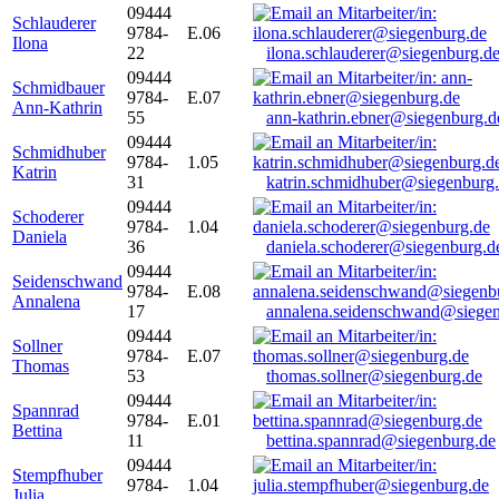
09444
Schlauderer
9784-
E.06
Ilona
22
ilona.schlauderer@siegenburg.d
09444
Schmidbauer
9784-
E.07
Ann-Kathrin
55
ann-kathrin.ebner@siegenburg.d
09444
Schmidhuber
9784-
1.05
Katrin
31
katrin.schmidhuber@siegenburg
09444
Schoderer
9784-
1.04
Daniela
36
daniela.schoderer@siegenburg.d
09444
Seidenschwand
9784-
E.08
Annalena
17
annalena.seidenschwand@siegen
09444
Sollner
9784-
E.07
Thomas
53
thomas.sollner@siegenburg.de
09444
Spannrad
9784-
E.01
Bettina
11
bettina.spannrad@siegenburg.de
09444
Stempfhuber
9784-
1.04
Julia