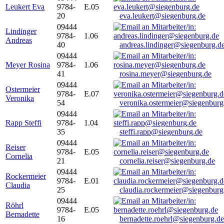
Leukert Eva
9784-
E.05
20
eva.leukert@siegenburg.de
09444
Lindinger
9784-
1.06
Andreas
40
andreas.lindinger@siegenburg.d
09444
Meyer Rosina
9784-
1.06
41
rosina.meyer@siegenburg.de
09444
Ostermeier
9784-
E.07
Veronika
54
veronika.ostermeier@siegenburg
09444
Rapp Steffi
9784-
1.04
35
steffi.rapp@siegenburg.de
09444
Reiser
9784-
E.05
Cornelia
21
cornelia.reiser@siegenburg.de
09444
Rockermeier
9784-
E.01
Claudia
25
claudia.rockermeier@siegenburg
09444
Röhrl
9784-
E.05
Bernadette
16
bernadette.roehrl@siegenburg.de