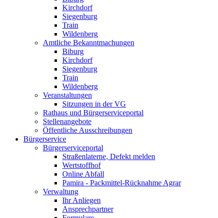
Kirchdorf
Siegenburg
Train
Wildenberg
Amtliche Bekanntmachungen
Biburg
Kirchdorf
Siegenburg
Train
Wildenberg
Veranstaltungen
Sitzungen in der VG
Rathaus und Bürgerserviceportal
Stellenangebote
Öffentliche Ausschreibungen
Bürgerservice
Bürgerserviceportal
Straßenlaterne, Defekt melden
Wertstoffhof
Online Abfall
Pamira - Packmittel-Rücknahme Agrar
Verwaltung
Ihr Anliegen
Ansprechpartner
Formulare