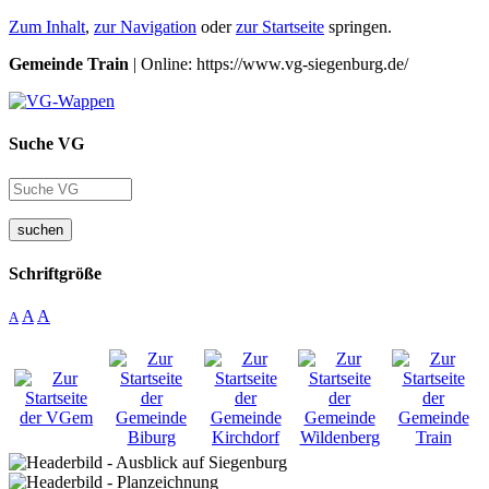
Zum Inhalt
,
zur Navigation
oder
zur Startseite
springen.
Gemeinde Train
| Online: https://www.vg-siegenburg.de/
Suche VG
suchen
Schriftgröße
A
A
A