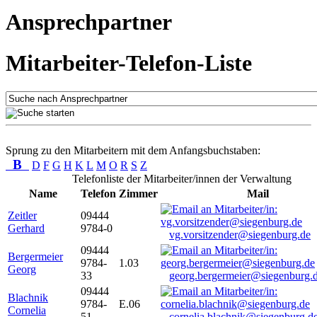
Ansprechpartner
Mitarbeiter-Telefon-Liste
Sprung zu den Mitarbeitern mit dem Anfangsbuchstaben:
B
D
F
G
H
K
L
M
O
R
S
Z
Telefonliste der Mitarbeiter/innen der Verwaltung
Name
Telefon
Zimmer
Mail
Zeitler
09444
Gerhard
9784-0
vg.vorsitzender@siegenburg.de
09444
Bergermeier
9784-
1.03
Georg
33
georg.bergermeier@siegenburg.
09444
Blachnik
9784-
E.06
Cornelia
51
cornelia.blachnik@siegenburg.d