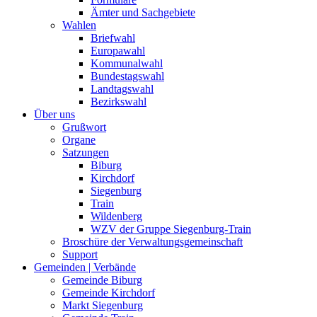
Ämter und Sachgebiete
Wahlen
Briefwahl
Europawahl
Kommunalwahl
Bundestagswahl
Landtagswahl
Bezirkswahl
Über uns
Grußwort
Organe
Satzungen
Biburg
Kirchdorf
Siegenburg
Train
Wildenberg
WZV der Gruppe Siegenburg-Train
Broschüre der Verwaltungsgemeinschaft
Support
Gemeinden | Verbände
Gemeinde Biburg
Gemeinde Kirchdorf
Markt Siegenburg