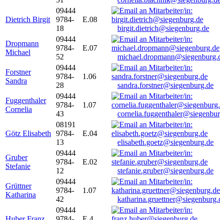
09444
Dietrich Birgit
9784-
E.08
18
birgit.dietrich@siegenburg.de
09444
Dropmann
9784-
E.07
Michael
52
michael.dropmann@siegenburg.
09444
Forstner
9784-
1.06
Sandra
28
sandra.forstner@siegenburg.de
09444
Fuggenthaler
9784-
1.07
Cornelia
43
cornelia.fuggenthaler@siegenbu
08191
Götz Elisabeth
9784-
E.04
13
elisabeth.goetz@siegenburg.de
09444
Gruber
9784-
E.02
Stefanie
12
stefanie.gruber@siegenburg.de
09444
Grüttner
9784-
1.07
Katharina
42
katharina.gruettner@siegenburg.
09444
Huber Franz
9784-
E 4