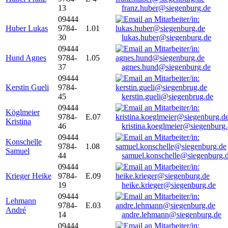
13
franz.huber@siegenburg.de
09444
Huber Lukas
9784-
1.01
30
lukas.huber@siegenburg.de
09444
Hund Agnes
9784-
1.05
37
agnes.hund@siegenburg.de
09444
Kerstin Gueli
9784-
45
kerstin.gueli@siegenbrug.de
09444
Köglmeier
9784-
E.07
Kristina
46
kristina.koeglmeier@siegenburg
09444
Konschelle
9784-
1.08
Samuel
44
samuel.konschelle@siegenburg.
09444
Krieger Heike
9784-
E.09
19
heike.krieger@siegenburg.de
09444
Lehmann
9784-
E.03
André
14
andre.lehmann@siegenburg.de
09444