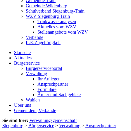
Gemeinde Train
Gemeinde Wildenberg
Schulverband Siegenburg-Train
WZV Siegenburg-Train
Trinkwasseranalysen
Aktuelles vom WZV
Stellenangebote vom WZV
Verbände
ILE-Zugehörigkeit
Startseite
Aktuelles
Bürgerservice
Bürgerserviceportal
Verwaltung
Ihr Anliegen
Ansprechpartner
Formulare
Ämter und Sachgebiete
Wahlen
Über uns
Gemeinden | Verbände
Sie sind hier:
Verwaltungsgemeinschaft
Siegenburg
>
Bürgerservice
>
Verwaltung
>
Ansprechpartner